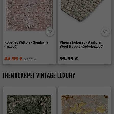
Koberec Wilton - Gombalia
Vlnený koberec - Avafors
(ružový)
Wool Bubble (šedý/bežový)
44.99 €
95.99 €
59.99 €
TRENDCARPET VINTAGE LUXURY