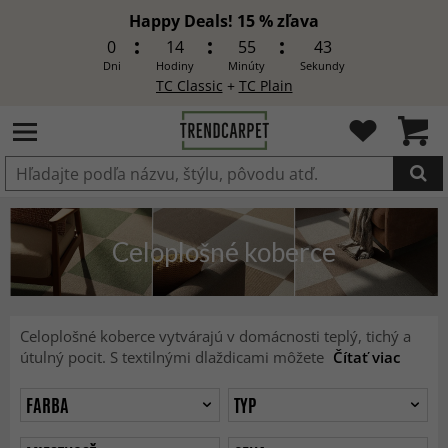
Happy Deals! 15 % zľava
0
14
55
41
Dni
Hodiny
Minúty
Sekundy
TC Classic
+
TC Plain
Produkt bol pridaný do košíka
Celoplošné koberce
Celoplošné koberce vytvárajú v domácnosti teplý, tichý a
útulný pocit. S textilnými dlaždicami môžete
Čítať viac
FARBA
TYP