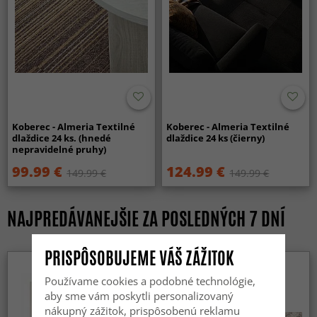
Koberec - Almeria Textilné
Koberec - Almeria Textilné
dlaždice 24 ks. (hnedé
dlaždice 24 ks (čierny)
nepravidelné pruhy)
99.99 €
124.99 €
149.99 €
149.99 €
NAJPREDÁVANEJŠIE ZA POSLEDNÝCH 7 DNÍ
PRISPÔSOBUJEME VÁŠ ZÁŽITOK
Používame cookies a podobné technológie,
aby sme vám poskytli personalizovaný
nákupný zážitok, prispôsobenú reklamu