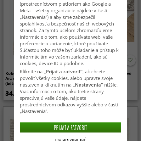
(prostredníctvom platforiem ako
Google
a
Meta
– všetky organizácie nájdete v časti
„Nastavenia“) a aby sme zabezpečili
spoľahlivosť a bezpečnosť našich webových
stránok. Za týmto účelom zhromažďujeme
informácie o tom, ako používate web, vaše
preferencie a zariadenie, ktoré používate.
Súčasťou toho môže byť ukladanie a prístup k
informáciám vo vašom zariadení, ako sú
cookies, device ID a podobne.
Kliknite na
„Prijať a zatvoriť“
, ak chcete
Koberce s dlhým vlasom -
Protišmykové/Protišmykové
povoliť všetky cookies, alebo upravte svoje
Aranga Super Soft Fur
podložky
(béžová)
nastavenia kliknutím na
„Nastavenia“
nižšie.
Viac informácií o tom, ako tretie strany
34.99 €
14.99 €
spracúvajú vaše údaje, nájdete
prostredníctvom odkazov vyššie alebo v časti
„Nastavenia“.
PRIJAŤ A ZATVORIŤ