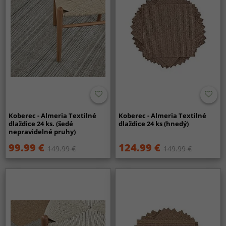
Koberec - Almeria Textilné
Koberec - Almeria Textilné
dlaždice 24 ks. (šedé
dlaždice 24 ks (hnedý)
nepravidelné pruhy)
99.99 €
124.99 €
149.99 €
149.99 €