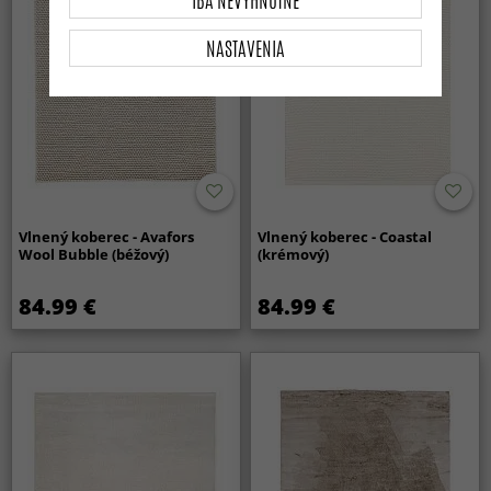
IBA NEVYHNUTNÉ
NASTAVENIA
Vlnený koberec - Avafors
Vlnený koberec - Coastal
Wool Bubble (béžový)
(krémový)
84.99 €
84.99 €