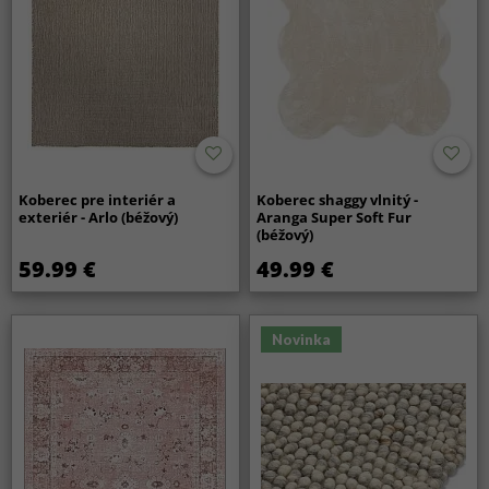
Koberec pre interiér a
Koberec shaggy vlnitý -
exteriér - Arlo (béžový)
Aranga Super Soft Fur
(béžový)
59.99 €
49.99 €
Novinka