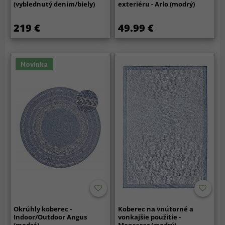
(vyblednutý denim/biely)
exteriéru - Arlo (modrý)
219 €
49.99 €
Novinka
Okrúhly koberec -
Koberec na vnútorné a
Indoor/Outdoor Angus
vonkajšie použitie -