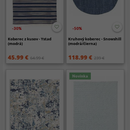
-30%
-50%
Koberec z kusov - Ystad
Kruhový koberec - Snowshill
(modrá)
(modrá/čierna)
45.99 €
118.99 €
64.99 €
239 €
Novinka