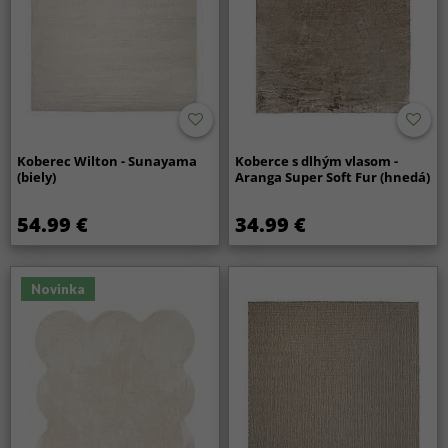
Koberec Wilton - Sunayama
Koberce s dlhým vlasom -
(biely)
Aranga Super Soft Fur (hnedá)
54.99 €
34.99 €
Novinka