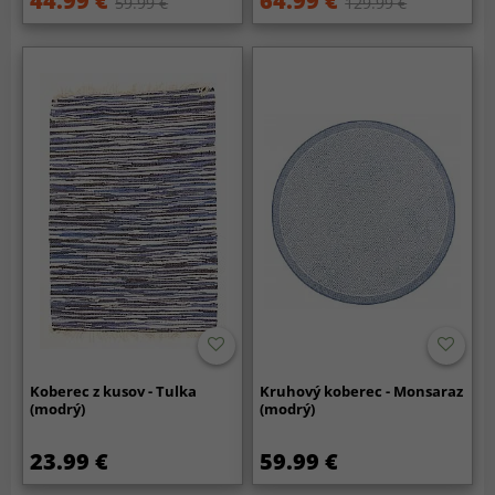
44.99 €
64.99 €
59.99 €
129.99 €
Koberec z kusov - Tulka
Kruhový koberec - Monsaraz
(modrý)
(modrý)
23.99 €
59.99 €