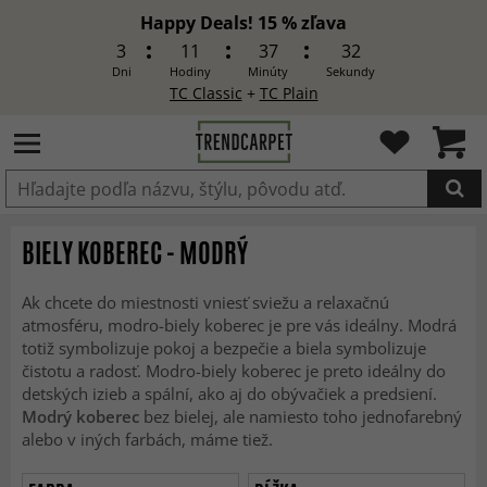
Happy Deals! 15 % zľava
3
11
37
30
Dni
Hodiny
Minúty
Sekundy
TC Classic
+
TC Plain
Produkt bol pridaný do košíka
BIELY KOBEREC - MODRÝ
Ak chcete do miestnosti vniesť sviežu a relaxačnú
atmosféru, modro-biely koberec je pre vás ideálny. Modrá
totiž symbolizuje pokoj a bezpečie a biela symbolizuje
čistotu a radosť. Modro-biely koberec je preto ideálny do
detských izieb a spální, ako aj do obývačiek a predsiení.
Modrý koberec
bez bielej, ale namiesto toho jednofarebný
alebo v iných farbách, máme tiež.