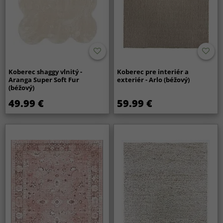
Koberec shaggy vlnitý -
Koberec pre interiér a
Aranga Super Soft Fur
exteriér - Arlo (béžový)
(béžový)
49.99 €
59.99 €