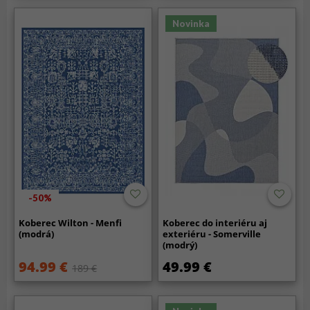
Novinka
-50%
Koberec Wilton - Menfi
Koberec do interiéru aj
(modrá)
exteriéru - Somerville
(modrý)
94.99 €
49.99 €
189 €