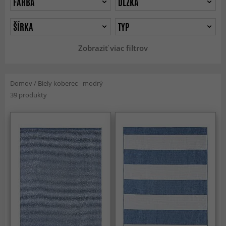
FARBA
DĹŽKA
ŠÍRKA
TYP
Zobraziť viac filtrov
Domov
/
Biely koberec - modrý
39 produkty