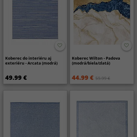
Koberec do interiéru aj
Koberec Wilton - Padova
exteriéru - Arcata (modrá)
(modrá/biela/zlatá)
49.99 €
44.99 €
59.99 €