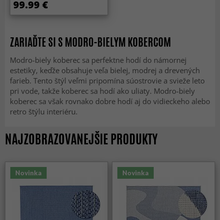
99.99 €
ZARIAĎTE SI S MODRO-BIELYM KOBERCOM
Modro-biely koberec sa perfektne hodí do námornej
estetiky, keďže obsahuje veľa bielej, modrej a drevených
farieb. Tento štýl veľmi pripomína súostrovie a svieže leto
pri vode, takže koberec sa hodí ako uliaty. Modro-biely
koberec sa však rovnako dobre hodí aj do vidieckeho alebo
retro štýlu interiéru.
NAJZOBRAZOVANEJŠIE PRODUKTY
Novinka
Novinka