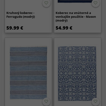
Kruhový koberec -
Koberec na vnútorné a
Ferragudo (modrý)
vonkajšie použitie - Mason
(modrý)
59.99 €
54.99 €