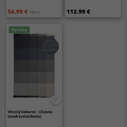
56.99 €
112.99 €
189 €
Novinka
Vlnený koberec - Chaves
(modrá/sivá/biela)