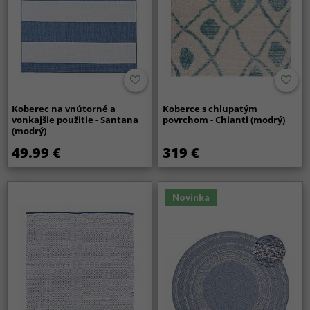
Koberec na vnútorné a
Koberce s chlupatým
vonkajšie použitie - Santana
povrchom - Chianti (modrý)
(modrý)
49.99 €
319 €
Novinka