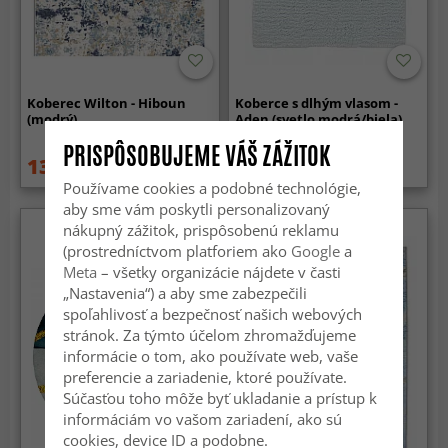
Koberec Wilton - Hiboun
Koberce s dlhým vlasom -
(modrý)
Aden (svetlo modrá/biela)
PRISPÔSOBUJEME VÁŠ ZÁŽITOK
134.99 €
169 €
189 €
Používame cookies a podobné technológie,
aby sme vám poskytli personalizovaný
nákupný zážitok, prispôsobenú reklamu
(prostredníctvom platforiem ako
Google
a
Meta
– všetky organizácie nájdete v časti
„Nastavenia“) a aby sme zabezpečili
spoľahlivosť a bezpečnosť našich webových
stránok. Za týmto účelom zhromažďujeme
informácie o tom, ako používate web, vaše
preferencie a zariadenie, ktoré používate.
Súčasťou toho môže byť ukladanie a prístup k
informáciám vo vašom zariadení, ako sú
cookies, device ID a podobne.