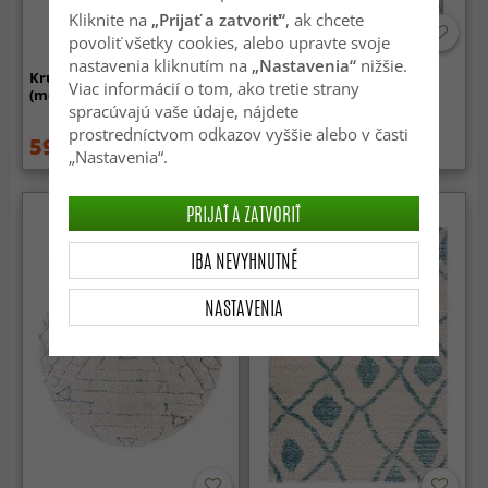
Kliknite na
„Prijať a zatvoriť“
, ak chcete
-70%
povoliť všetky cookies, alebo upravte svoje
nastavenia kliknutím na
„Nastavenia“
nižšie.
Kruhový koberec - Alvaro
Koberec Wilton - Lagos
Viac informácií o tom, ako tretie strany
(modrý/biely/zlatý)
(modrý)
spracúvajú vaše údaje, nájdete
prostredníctvom odkazov vyššie alebo v časti
59.99 €
86.99 €
84.99 €
289 €
„Nastavenia“.
PRIJAŤ A ZATVORIŤ
IBA NEVYHNUTNÉ
NASTAVENIA