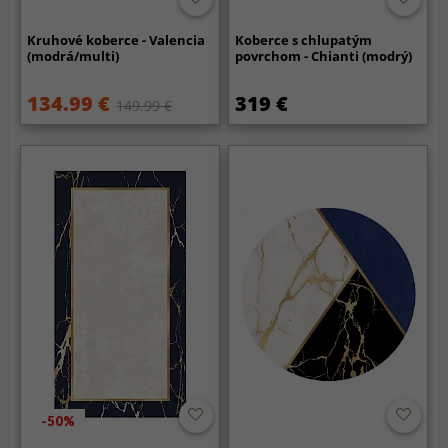
Kruhové koberce - Valencia
Koberce s chlupatým
(modrá/multi)
povrchom - Chianti (modrý)
134.99 €
319 €
149.99 €
-50%