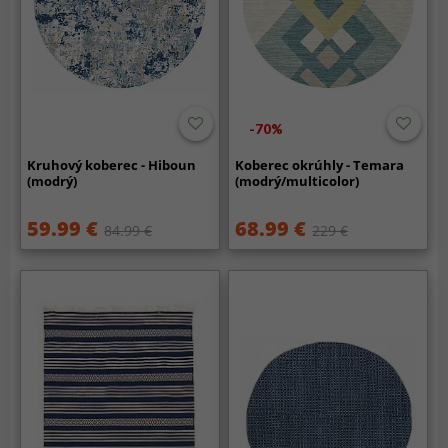
-70%
Kruhový koberec - Hiboun
Koberec okrúhly - Temara
(modrý)
(modrý/multicolor)
59.99 €
68.99 €
84.99 €
229 €