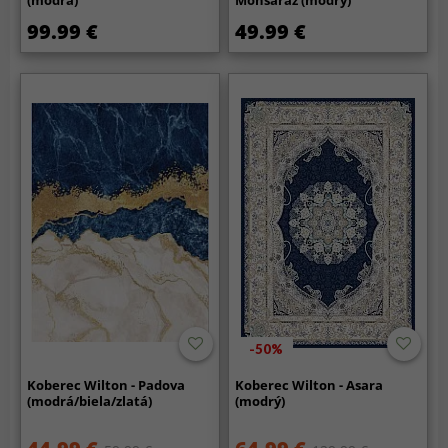
(modrá)
Monsaraz (modrý)
99.99 €
49.99 €
-50%
Koberec Wilton - Padova
Koberec Wilton - Asara
(modrá/biela/zlatá)
(modrý)