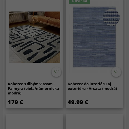
Novinka
Koberce s dlhým vlasom -
Koberec do interiéru aj
Palmyra (biela/námornícka
exteriéru - Arcata (modrá)
modrá)
179 €
49.99 €