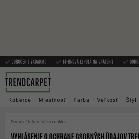
DORUČENIE ZADARMO
14-DŇOVÁ LEHOTA NA VRÁTENIE
DORU
Koberce
Miestnosť
Farba
Veľkosť
Štýl
Domov
/
Informácie o cookies
VYHLÁSENIE O OCHRANE OSOBNÝCH ÚDAJOV TR