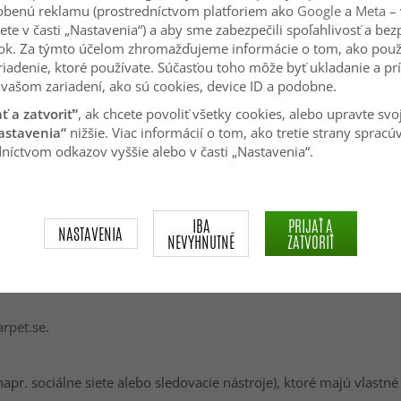
sobenú reklamu (prostredníctvom platforiem ako
Google
a
Meta
– 
ete v časti „Nastavenia“) a aby sme zabezpečili spoľahlivosť a be
u alebo reorganizácie spoločnosti.
ok. Za týmto účelom zhromažďujeme informácie o tom, ako použ
riadenie, ktoré používate. Súčasťou toho môže byť ukladanie a pr
vašom zariadení, ako sú cookies, device ID a podobne.
účelov uvedených v týchto zásadách (alebo dlhšie, ak to vyžadu
ať a zatvoriť“
, ak chcete povoliť všetky cookies, alebo upravte svo
aviek (napr. účtovníctvo a záruky)
astavenia“
nižšie. Viac informácií o tom, ako tretie strany spracú
lednej aktivity (napr. nákup alebo kontakt so zákazníckym serv
níctvom odkazov vyššie alebo v časti „Nastavenia“.
IBA
PRIJAŤ A
NASTAVENIA
NEVYHNUTNÉ
ZATVORIŤ
rpet.se
.
napr. sociálne siete alebo sledovacie nástroje), ktoré majú vla