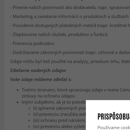
- Plnenie našich povinností ako dodávateľa, napr. spracova
- Marketing a zasielanie informácií o produktoch a službá
- Posúdenie dostupných platobných metód (napr. kreditné h
- Zlepšovanie našich služieb, produktov a funkcií;
- Prevencia podvodov;
- Dodržiavanie zákonných povinností (napr. účtovné a daňov
Údaje môžu byť tiež použité na analýzy, prieskum trhu, štati
Zdieľanie osobných údajov
Vaše údaje môžeme zdieľať s:
Tretími stranami, ktoré spracúvajú údaje v mene Cama
zmluvy na ochranu údajov.
Inými subjektmi, ak je to potrebné na:
(i) splnenie zákonných povinností alebo rozhodn
(ii) prevenciu zneužitia webovej stránky,
PRISPÔSOBU
(iii) ochranu pred nárokmi,
(iv) prevenciu alebo vyšetrovanie podvodov.
Používame cooki