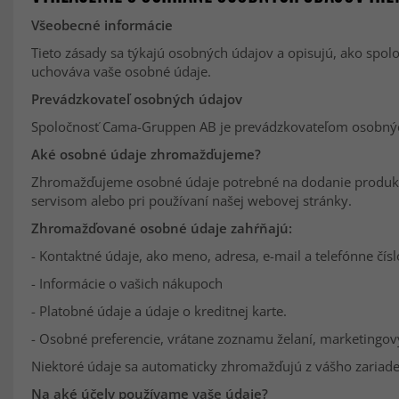
Všeobecné informácie
Tieto zásady sa týkajú osobných údajov a opisujú, ako spo
uchováva vaše osobné údaje.
Prevádzkovateľ osobných údajov
Spoločnosť Cama-Gruppen AB je prevádzkovateľom osobných
Aké osobné údaje zhromažďujeme?
Zhromažďujeme osobné údaje potrebné na dodanie produktov 
servisom alebo pri používaní našej webovej stránky.
Zhromažďované osobné údaje zahŕňajú:
- Kontaktné údaje, ako meno, adresa, e-mail a telefónne čísl
- Informácie o vašich nákupoch
- Platobné údaje a údaje o kreditnej karte.
- Osobné preferencie, vrátane zoznamu želaní, marketingový
Niektoré údaje sa automaticky zhromažďujú z vášho zariadenia
Na aké účely používame vaše údaje?