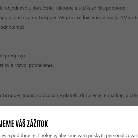
nie objednávok, doručenie, fakturácia a zákaznícka podpora;
ch spoločnosti Cama-Gruppen AB prostredníctvom e-mailu, SMS a t
odnotenie);
é predpisy);
stiky a rozvoj podnikania.
-Gruppen (napr. spracovanie platieb, doručenie, e-mailing, anal
utí súdu,
JEME VÁŠ ZÁŽITOK
es a podobné technológie, aby sme vám poskytli personalizova