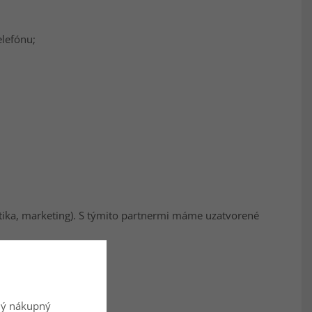
elefónu;
ytika, marketing). S týmito partnermi máme uzatvorené
ný nákupný