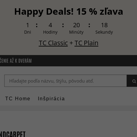
Happy Deals! 15 % zľava
1
4
20
18
Dni
Hodiny
Minúty
Sekundy
TC Classic
+
TC Plain
ČENIE AŽ K DVERÁM
TC Home
Inšpirácia
ENDCARPET