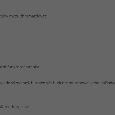
pixelov môžu zhromažďovať:
ziť funkčnosť stránky.
prípade významných zmien vás budeme informovať alebo požiada
o@trendcarpet.se