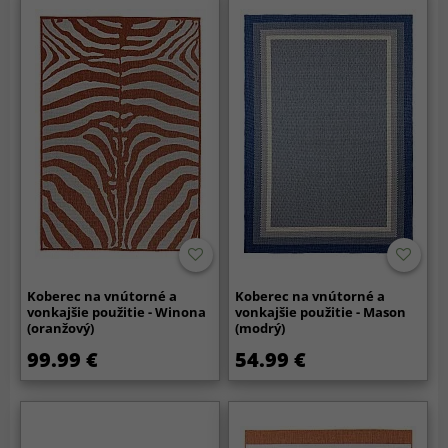
Koberec na vnútorné a
Koberec na vnútorné a
vonkajšie použitie - Winona
vonkajšie použitie - Mason
(oranžový)
(modrý)
99.99 €
54.99 €