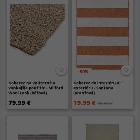
-50%
Koberec na vnútorné a
Koberec do interiéru aj
vonkajšie použitie - Milford
exteriéru - Santana
Wool Look (béžová)
(oranžová)
79.99 €
19.99 €
39.99 €