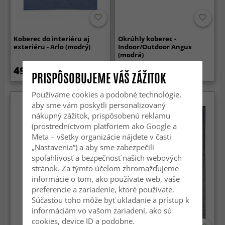
Koberec do interiéru aj
Okrúhly koberec -
exteriéru - Arlo (modrý)
Indoor/Outdoor Angus
(modrá)
49.99 €
99.99 €
PRISPÔSOBUJEME VÁŠ ZÁŽITOK
Používame cookies a podobné technológie,
aby sme vám poskytli personalizovaný
nákupný zážitok, prispôsobenú reklamu
(prostredníctvom platforiem ako
Google
a
Meta
– všetky organizácie nájdete v časti
„Nastavenia“) a aby sme zabezpečili
spoľahlivosť a bezpečnosť našich webových
stránok. Za týmto účelom zhromažďujeme
informácie o tom, ako používate web, vaše
preferencie a zariadenie, ktoré používate.
Súčasťou toho môže byť ukladanie a prístup k
informáciám vo vašom zariadení, ako sú
cookies, device ID a podobne.