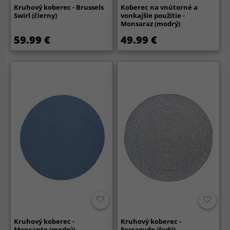
Kruhový koberec - Brussels
Koberec na vnútorné a
Swirl (čierny)
vonkajšie použitie -
Monsaraz (modrý)
59.99 €
49.99 €
Kruhový koberec -
Kruhový koberec -
Monsanto (modrý)
Ferragudo (šedý)