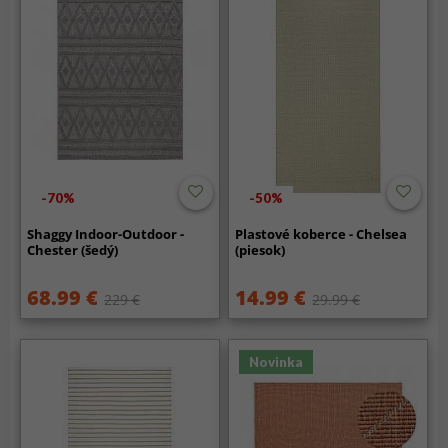
-70%
-50%
Shaggy Indoor-Outdoor -
Plastové koberce - Chelsea
Chester (šedý)
(piesok)
68.99 €
14.99 €
229 €
29.99 €
Novinka