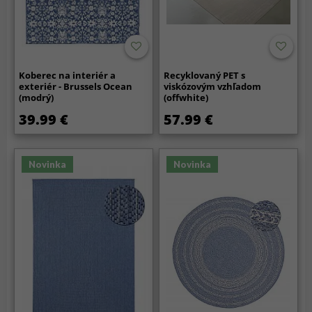
Koberec na interiér a
Recyklovaný PET s
exteriér - Brussels Ocean
viskózovým vzhľadom
(modrý)
(offwhite)
39.99 €
57.99 €
Novinka
Novinka