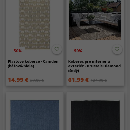
-50%
-50%
Plastové koberce - Camden
Koberec pre interiér a
(béžová/biela)
exteriér - Brussels Diamond
(šedý)
14.99 €
61.99 €
29.99 €
124.99 €