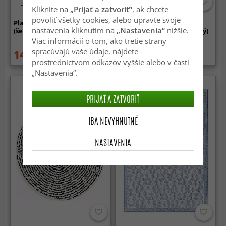
-50%
Kliknite na
„Prijať a zatvoriť“
, ak chcete
povoliť všetky cookies, alebo upravte svoje
Plastové koberce - Camden
Koberec na interiér a
nastavenia kliknutím na
„Nastavenia“
nižšie.
(šedá/biela)
exteriér - Alta (antracitový)
Viac informácií o tom, ako tretie strany
spracúvajú vaše údaje, nájdete
14.99 €
49.99 €
29.99 €
prostredníctvom odkazov vyššie alebo v časti
„Nastavenia“.
PRIJAŤ A ZATVORIŤ
IBA NEVYHNUTNÉ
NASTAVENIA