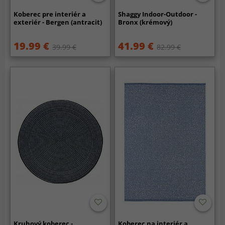
Koberec pre interiér a
Shaggy Indoor-Outdoor -
exteriér - Bergen (antracit)
Bronx (krémový)
19.99 €
41.99 €
39.99 €
82.99 €
Kruhový koberec -
Koberec na interiér a