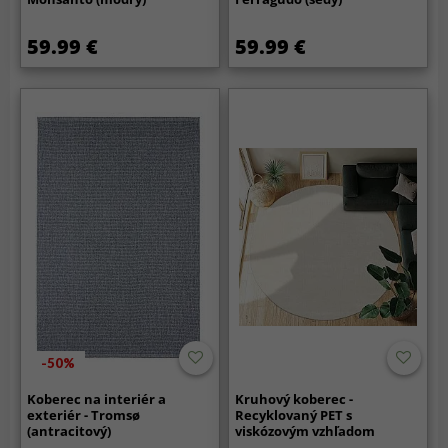
59.99 €
59.99 €
-50%
Koberec na interiér a
Kruhový koberec -
exteriér - Tromsø
Recyklovaný PET s
(antracitový)
viskózovým vzhľadom
(zlomená biela)