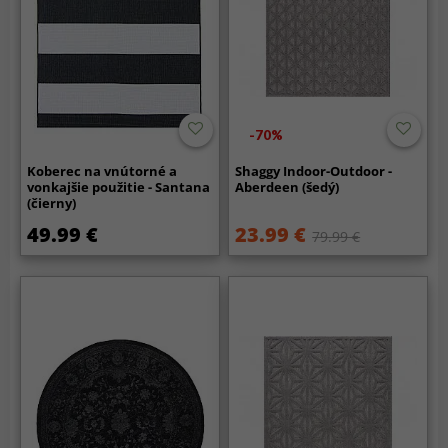
-70%
Koberec na vnútorné a
Shaggy Indoor-Outdoor -
vonkajšie použitie - Santana
Aberdeen (šedý)
(čierny)
49.99 €
23.99 €
79.99 €