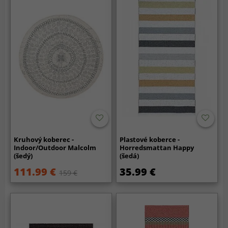
Kruhový koberec -
Plastové koberce -
Indoor/Outdoor Malcolm
Horredsmattan Happy
(šedý)
(šedá)
111.99 €
35.99 €
159 €