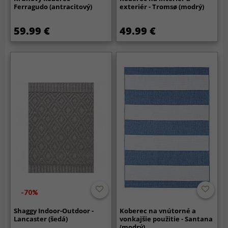
Ferragudo (antracitový)
exteriér - Tromsø (modrý)
59.99 €
49.99 €
-70%
Shaggy Indoor-Outdoor -
Koberec na vnútorné a
Lancaster (šedá)
vonkajšie použitie - Santana
(modrý)