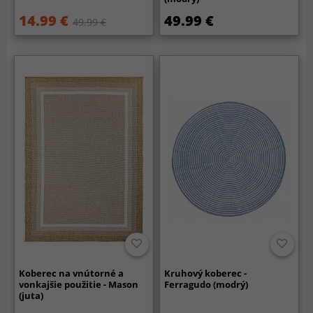
14.99 €
49.99 €
49.99 €
Koberec na vnútorné a
Kruhový koberec -
vonkajšie použitie - Mason
Ferragudo (modrý)
(juta)