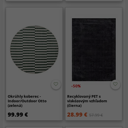
-50%
Okrúhly koberec -
Recyklovaný PET s
Indoor/Outdoor Otto
viskózovým vzhľadom
(zelená)
(čierna)
99.99 €
28.99 €
57.99 €