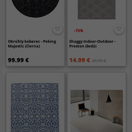
-70%
Okrúhly koberec - Peking
Shaggy Indoor-Outdoor -
Majestic (čierna)
Preston (šedá)
99.99 €
14.99 €
49.99 €