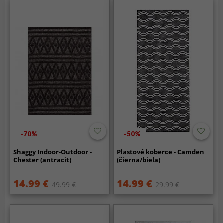
-70%
-50%
Shaggy Indoor-Outdoor -
Plastové koberce - Camden
Chester (antracit)
(čierna/biela)
14.99 €
14.99 €
49.99 €
29.99 €