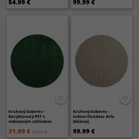
54.99 €
99.99 €
Kruhový koberec -
Kruhový koberec -
Recyklovaný PET s
Indoor/Outdoor Arlo
viskózovým vzhľadom
(béžový)
(zelená)
31.99 €
99.99 €
53.99 €