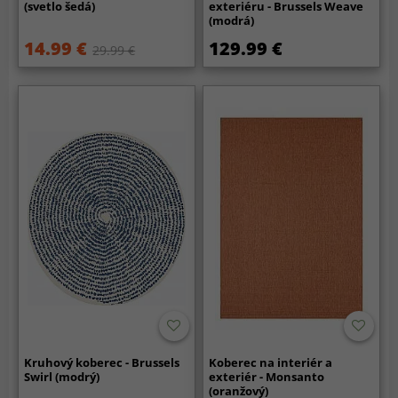
(svetlo šedá)
exteriéru - Brussels Weave
(modrá)
14.99 €
129.99 €
29.99 €
Kruhový koberec - Brussels
Koberec na interiér a
Swirl (modrý)
exteriér - Monsanto
(oranžový)