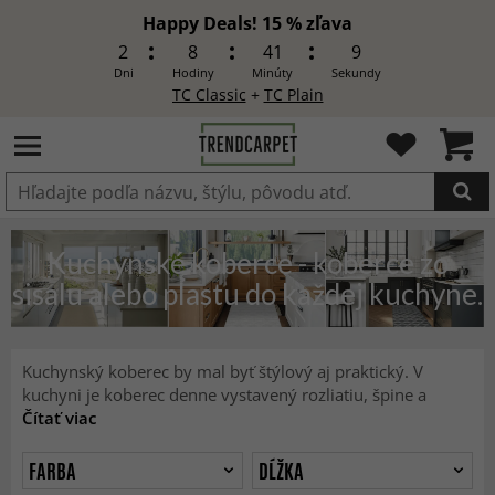
Happy Deals! 15 % zľava
2
8
41
7
Dni
Hodiny
Minúty
Sekundy
TC Classic
+
TC Plain
Produkt bol pridaný do košíka
Kuchynské koberce - koberce zo
sisalu alebo plastu do každej kuchyne.
Kuchynský koberec by mal byť štýlový aj praktický. V
kuchyni je koberec denne vystavený rozliatiu, špine a
Čítať viac
FARBA
DĹŽKA