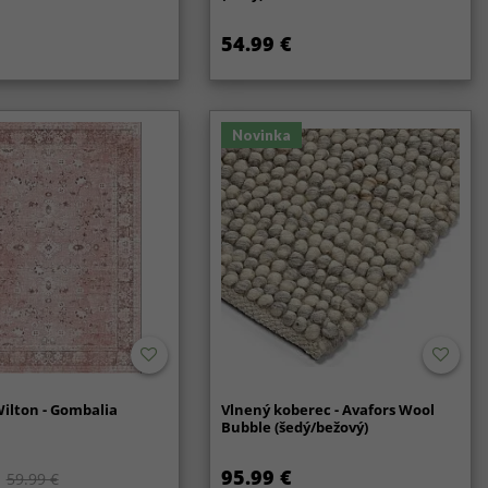
54.99 €
Novinka
ilton - Gombalia
Vlnený koberec - Avafors Wool
Bubble (šedý/bežový)
95.99 €
59.99 €