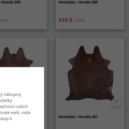
- Hnedá 255
Hovädzia - Hnedá 260
219 €
59 €
259 €
ný nákupný
všetky
zpečnosť našich
ívate web, vaše
koža - Hnedá 281
Hovädzia - Hnedá 261
ístup k