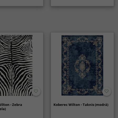
ilton - Zebra
Koberec Wilton - Taknis (modrá)
ela)