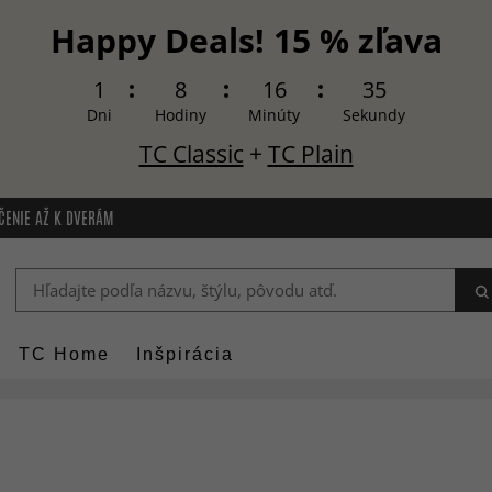
Happy Deals! 15 % zľava
1
8
16
33
Dni
Hodiny
Minúty
Sekundy
TC Classic
+
TC Plain
ČENIE AŽ K DVERÁM
TC Home
Inšpirácia