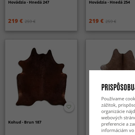
Hovädzia - Hnedá 247
Hovädzia - Hnedá 254
219 €
219 €
259 €
259 €
PRISPÔSOBU
Používame cooki
zážitok, prispô
organizácie nájd
webových strán
Kohud - Brun 187
Hovädzia koža - Hnedá 
preferencie a za
informáciám vo 