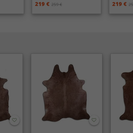
219 €
219 €
259 €
25