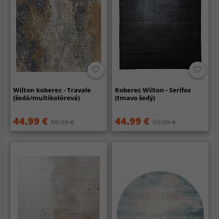
Wilton koberec - Travale
Koberec Wilton - Serifos
(šedá/multikolórová)
(tmavo šedý)
44.99 €
44.99 €
59.99 €
59.99 €