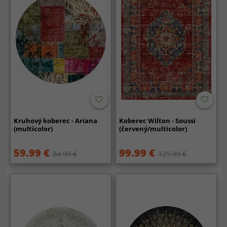
Kruhový koberec - Ariana
Koberec Wilton - Soussi
(multicolor)
(červený/multicolor)
59.99 €
99.99 €
84.99 €
129.99 €