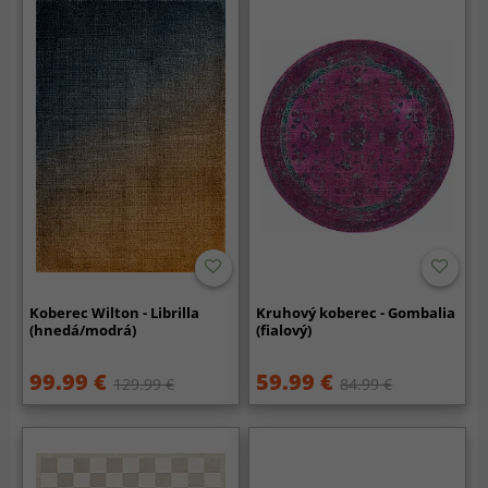
Koberec Wilton - Librilla
Kruhový koberec - Gombalia
(hnedá/modrá)
(fialový)
99.99 €
59.99 €
129.99 €
84.99 €