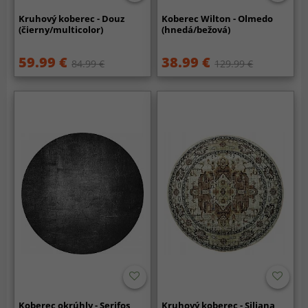
Kruhový koberec - Douz
Koberec Wilton - Olmedo
(čierny/multicolor)
(hnedá/bežová)
59.99 €
38.99 €
84.99 €
129.99 €
Koberec okrúhly - Serifos
Kruhový koberec - Siliana