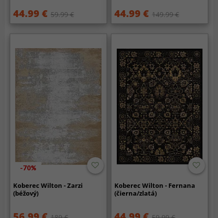
44.99 €
44.99 €
59.99 €
149.99 €
-70%
Koberec Wilton - Zarzi
Koberec Wilton - Fernana
(béžový)
(čierna/zlatá)
56.99 €
44.99 €
189 €
59.99 €