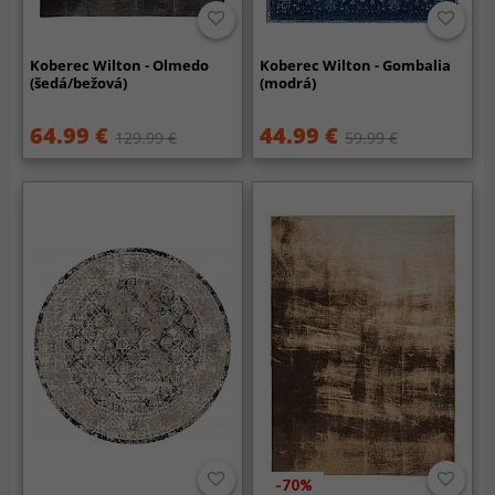
Koberec Wilton - Olmedo
Koberec Wilton - Gombalia
(šedá/bežová)
(modrá)
64.99 €
44.99 €
129.99 €
59.99 €
-70%