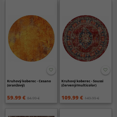
Kruhový koberec - Cesano
Kruhový koberec - Soussi
(oranžový)
(červený/multicolor)
59.99 €
109.99 €
84.99 €
149.99 €