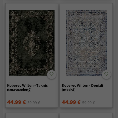
Koberec Wilton - Taknis
Koberec Wilton - Denizli
(tmavozelený)
(modrá)
44.99 €
44.99 €
59.99 €
59.99 €