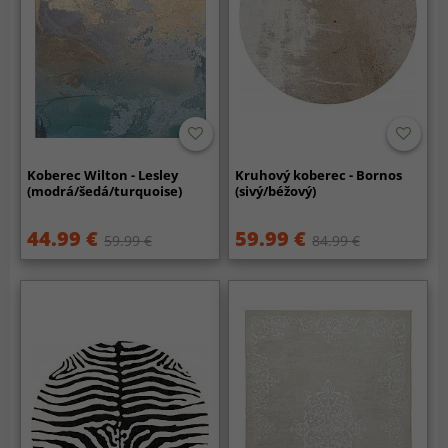
Koberec Wilton - Lesley
Kruhový koberec - Bornos
(modrá/šedá/turquoise)
(sivý/béžový)
44.99 €
59.99 €
59.99 €
84.99 €