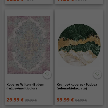
Koberec Wilton - Badem
Kruhový koberec - Padova
(ružový/multicolor)
(zelená/biela/zlatá)
29.99 €
59.99 €
39.99 €
84.99 €