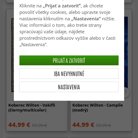
Kliknite na
„Prijať a zatvoriť“
, ak chcete
povoliť všetky cookies, alebo upravte svoje
nastavenia kliknutím na
„Nastavenia“
nižšie.
Viac informácií o tom, ako tretie strany
spracúvajú vaše údaje, nájdete
prostredníctvom odkazov vyššie alebo v časti
„Nastavenia“.
PRIJAŤ A ZATVORIŤ
IBA NEVYHNUTNÉ
NASTAVENIA
Koberec Wilton - Vakifli
Koberec Wilton - Campile
(čierny/multicolor)
(modrý)
44.99 €
44.99 €
59.99 €
59.99 €