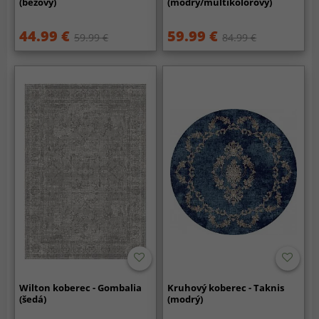
(béžový)
(modrý/multikolórový)
44.99 €
59.99 €
59.99 €
84.99 €
Wilton koberec - Gombalia
Kruhový koberec - Taknis
(šedá)
(modrý)