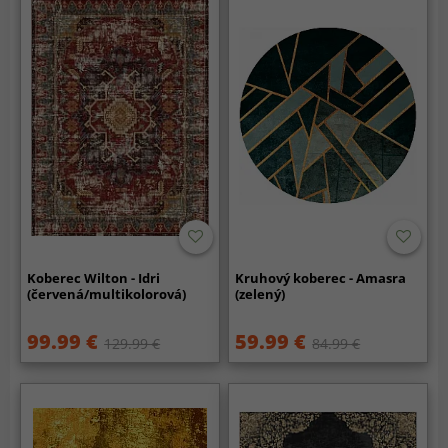
Koberec Wilton - Idri
Kruhový koberec - Amasra
(červená/multikolorová)
(zelený)
99.99 €
59.99 €
129.99 €
84.99 €