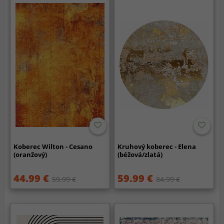
Koberec Wilton - Cesano
Kruhový koberec - Elena
(oranžový)
(béžová/zlatá)
44.99 €
59.99 €
59.99 €
84.99 €