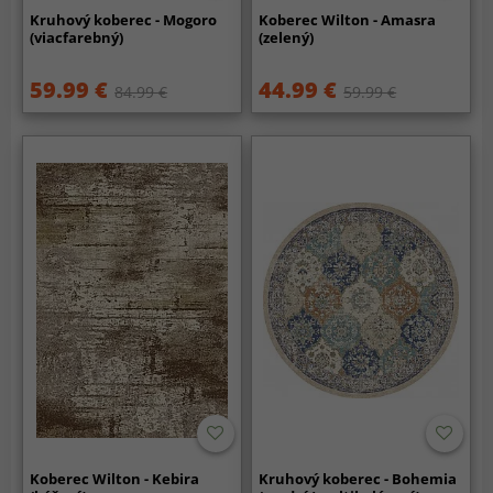
Kruhový koberec - Mogoro
Koberec Wilton - Amasra
(viacfarebný)
(zelený)
59.99 €
44.99 €
84.99 €
59.99 €
Koberec Wilton - Kebira
Kruhový koberec - Bohemia