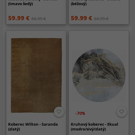
(tmavo šedý)
(béžový)
59.99 €
59.99 €
84.99 €
84.99 €
-70%
Koberec Wilton - Saranda
Kruhový koberec - Ekual
(zlatý)
(modro/sivý/zlatý)