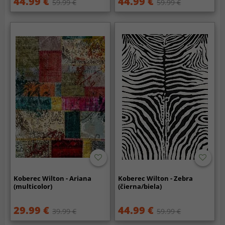
44.99 €
44.99 €
59.99 €
59.99 €
Koberec Wilton - Ariana
Koberec Wilton - Zebra
(multicolor)
(čierna/biela)
29.99 €
44.99 €
39.99 €
59.99 €