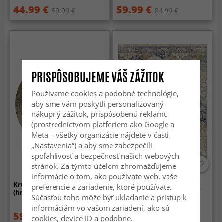
44.99 €
59.99 €
59.99 €
84.99 €
PRISPÔSOBUJEME VÁŠ ZÁŽITOK
Používame cookies a podobné technológie,
aby sme vám poskytli personalizovaný
nákupný zážitok, prispôsobenú reklamu
(prostredníctvom platforiem ako
Google
a
Meta
– všetky organizácie nájdete v časti
„Nastavenia“) a aby sme zabezpečili
spoľahlivosť a bezpečnosť našich webových
stránok. Za týmto účelom zhromažďujeme
informácie o tom, ako používate web, vaše
Kruhový koberec - Oristano
Koberec Wilton - Bohemia
preferencie a zariadenie, ktoré používate.
(hnedý/zlatý)
(modrý/multicolor)
Súčasťou toho môže byť ukladanie a prístup k
informáciám vo vašom zariadení, ako sú
59.99 €
44.99 €
84.99 €
59.99 €
cookies, device ID a podobne.