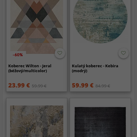
-60%
Koberec Wilton - Jeral
Kulatý koberec - Kebira
(béžový/multicolor)
(modrý)
23.99 €
59.99 €
59.99 €
84.99 €