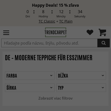
Happy Deals! 15 % zľava
0
8
12
31
Dni
Hodiny
Minúty
Sekundy
TC Classic
+
TC Plain
Produkt bol pridaný do košíka
DE – MODERNE TEPPICHE FÜR ESSZIMMER
FARBA
DĹŽKA
ŠÍRKA
TYP
Zobraziť viac filtrov