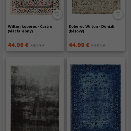
Wilton koberec - Castro
Koberec Wilton - Denizli
(viacfarebný)
(béžový)
44.99 €
44.99 €
59.99 €
59.99 €