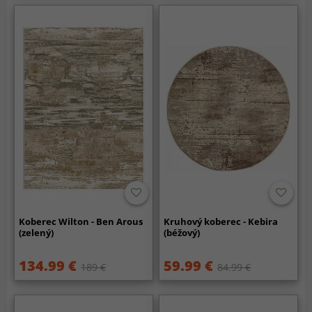
Koberec Wilton - Ben Arous
Kruhový koberec - Kebira
(zelený)
(béžový)
134.99 €
59.99 €
189 €
84.99 €