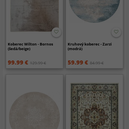
Koberec Wilton - Bornos
Kruhový koberec - Zarzi
(šedá/beige)
(modrá)
99.99 €
59.99 €
129.99 €
84.99 €