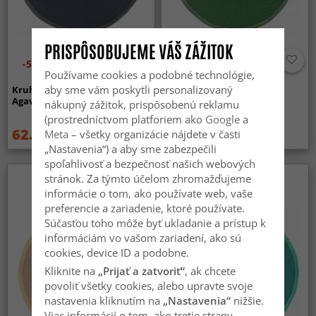
PRISPÔSOBUJEME VÁŠ ZÁŽITOK
-50%
-60%
Používame cookies a podobné technológie,
aby sme vám poskytli personalizovaný
Kruhový koberec (sisal) -
Kruhový koberec (sisal) -
Agave (tmavošedá)
Agave (zelená)
nákupný zážitok, prispôsobenú reklamu
(prostredníctvom platforiem ako
Google
a
62.99 €
49.99 €
Meta
– všetky organizácie nájdete v časti
124.99 €
124.99 €
„Nastavenia“) a aby sme zabezpečili
spoľahlivosť a bezpečnosť našich webových
stránok. Za týmto účelom zhromažďujeme
informácie o tom, ako používate web, vaše
preferencie a zariadenie, ktoré používate.
Súčasťou toho môže byť ukladanie a prístup k
informáciám vo vašom zariadení, ako sú
cookies, device ID a podobne.
Kliknite na
„Prijať a zatvoriť“
, ak chcete
povoliť všetky cookies, alebo upravte svoje
nastavenia kliknutím na
„Nastavenia“
nižšie.
Viac informácií o tom, ako tretie strany