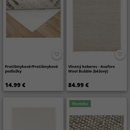
Protišmykové/Protišmykové
Vlnený koberec - Avafors
podložky
Wool Bubble (béžový)
14.99 €
84.99 €
Novinka