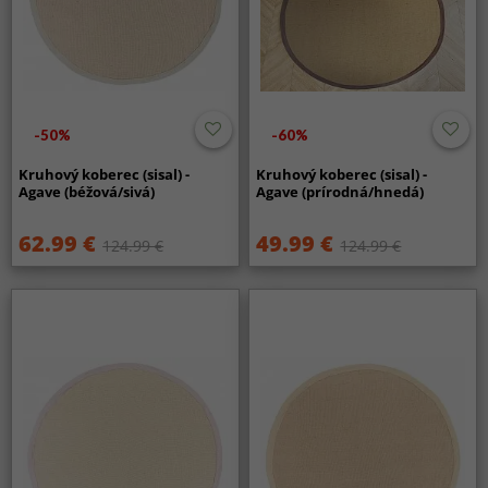
-50%
-60%
Kruhový koberec (sisal) -
Kruhový koberec (sisal) -
Agave (béžová/sivá)
Agave (prírodná/hnedá)
62.99 €
49.99 €
124.99 €
124.99 €