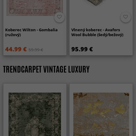
Koberec Wilton - Gombalia
Vlnený koberec - Avafors
(ružový)
Wool Bubble (šedý/bežový)
44.99 €
95.99 €
59.99 €
TRENDCARPET VINTAGE LUXURY