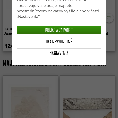
spracúvajú vaše údaje, nájdete
prostredníctvom odkazov vyššie alebo v časti
„Nastavenia“.
-70%
Kruhový koberec (sisal) -
Kruhový koberec (sisal) -
PRIJAŤ A ZATVORIŤ
Agave (svetlo taupe)
Agave (smaragdovo zelená)
IBA NEVYHNUTNÉ
124.99 €
58.99 €
199 €
NASTAVENIA
NAJPREDÁVANEJŠIE ZA POSLEDNÝCH 7 DNÍ