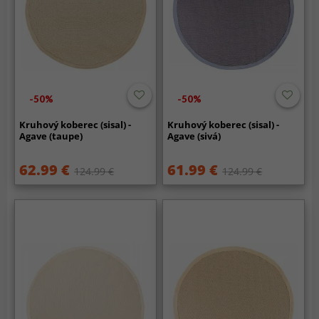
-50%
-50%
Kruhový koberec (sisal) -
Kruhový koberec (sisal) -
Agave (taupe)
Agave (sivá)
62.99 €
61.99 €
124.99 €
124.99 €