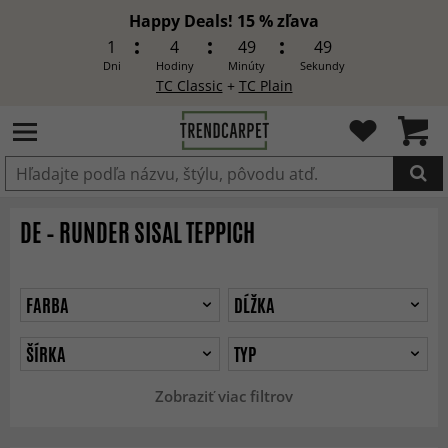
Happy Deals! 15 % zľava
1
4
49
48
Dni
Hodiny
Minúty
Sekundy
TC Classic
+
TC Plain
Produkt bol pridaný do košíka
DE – RUNDER SISAL TEPPICH
FARBA
DĹŽKA
ŠÍRKA
TYP
Zobraziť viac filtrov