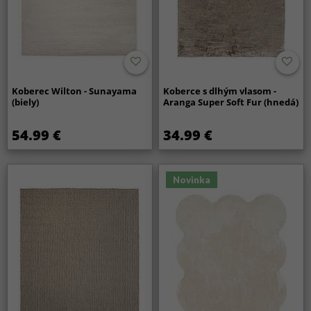
Koberec Wilton - Sunayama
Koberce s dlhým vlasom -
(biely)
Aranga Super Soft Fur (hnedá)
54.99 €
34.99 €
Novinka