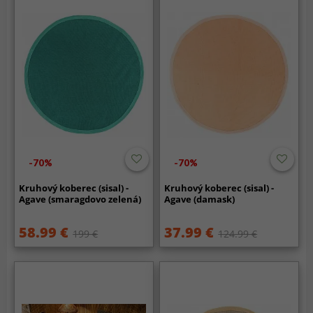
-70%
-70%
Kruhový koberec (sisal) -
Kruhový koberec (sisal) -
Agave (smaragdovo zelená)
Agave (damask)
58.99 €
37.99 €
199 €
124.99 €