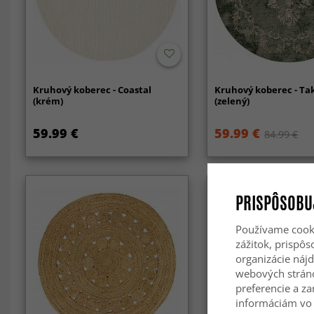
Kruhový koberec - Coastal
Kruhový koberec - Ta
(krém)
(zelený)
59.99 €
59.99 €
84.99 €
PRISPÔSOBU
Používame cooki
zážitok, prispô
organizácie nájd
webových strán
preferencie a za
informáciám vo 