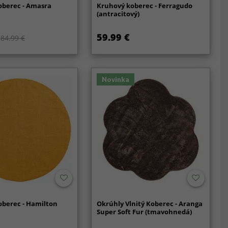
oberec - Amasra
Kruhový koberec - Ferragudo
(antracitový)
59.99 €
84.99 €
Novinka
oberec - Hamilton
Okrúhly Vlnitý Koberec - Aranga
Super Soft Fur (tmavohnedá)