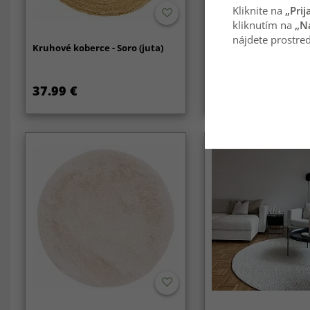
Kliknite na
„Prij
kliknutím na
„N
nájdete prostred
Kruhové koberce - Soro (juta)
Kruhový koberec - Av
Bubble (prírodný)
37.99 €
139.99 €