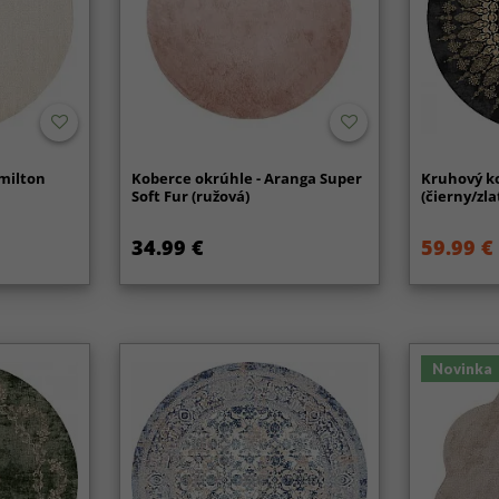
milton
Koberce okrúhle - Aranga Super
Kruhový ko
Soft Fur (ružová)
(čierny/zla
34.99 €
59.99 €
Novinka