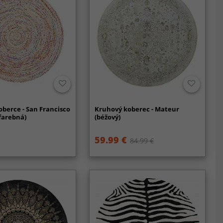
berce - San Francisco
Kruhový koberec - Mateur
cfarebná)
(béžový)
59.99 €
84.99 €