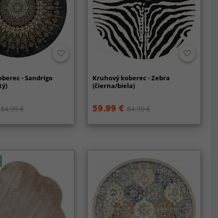
berec - Sandrigo
Kruhový koberec - Zebra
tý)
(čierna/biela)
59.99 €
84.99 €
84.99 €