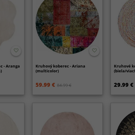
c - Aranga
Kruhový koberec - Ariana
Kruhové ko
)
(multicolor)
(biela/via
59.99 €
29.99 €
84.99 €