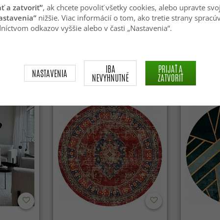
ať a zatvoriť“
, ak chcete povoliť všetky cookies, alebo upravte svo
astavenia“
nižšie. Viac informácií o tom, ako tretie strany spracú
níctvom odkazov vyššie alebo v časti „Nastavenia“.
afors Wool
Kruhový koberec - Taknis
Kruhové k
(modrý)
Soft Fur (b
59.99 €
34.99 €
84.99 €
IBA
PRIJAŤ A
NASTAVENIA
NEVYHNUTNÉ
ZATVORIŤ