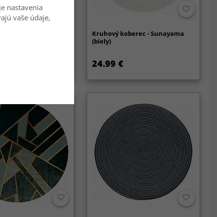
je nastavenia
vajú vaše údaje,
oberce - Aranga Super
Kruhový koberec - Sunayama
iela)
(biely)
24.99 €