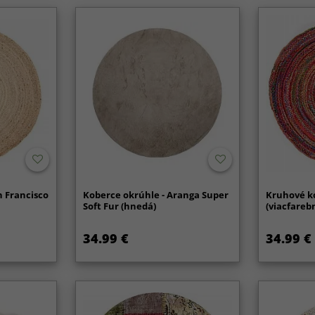
n Francisco
Koberce okrúhle - Aranga Super
Kruhové ko
Soft Fur (hnedá)
(viacfareb
34.99 €
34.99 €