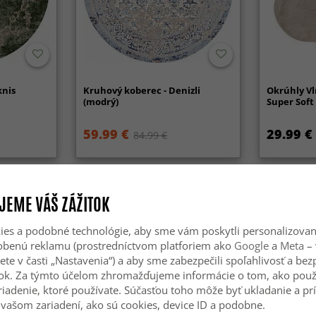
knis
Kruhový koberec - Denizli
Okrúhly Vl
(modrý)
Super Soft
59.99 €
29.99 €
84.99 €
JEME VÁŠ ZÁŽITOK
es a podobné technológie, aby sme vám poskytli personalizova
sobenú reklamu (prostredníctvom platforiem ako
Google
a
Meta
– 
ete v časti „Nastavenia“) a aby sme zabezpečili spoľahlivosť a be
ok. Za týmto účelom zhromažďujeme informácie o tom, ako použ
riadenie, ktoré používate. Súčasťou toho môže byť ukladanie a pr
vašom zariadení, ako sú cookies, device ID a podobne.