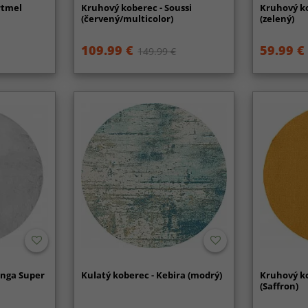
rtmel
Kruhový koberec - Soussi
Kruhový k
(červený/multicolor)
(zelený)
109.99 €
59.99 €
149.99 €
anga Super
Kulatý koberec - Kebira (modrý)
Kruhový k
(Saffron)