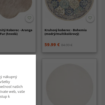
nitý Koberec - Aranga
Kruhový koberec - Bohemia
 Fur (hnedá)
(modrý/multikolórový)
59.99 €
84.99 €
ný nákupný
všetky
zpečnosť našich
ívate web, vaše
ístup k