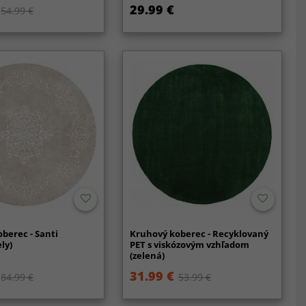
29.99 €
54.99 €
berec - Santi
Kruhový koberec - Recyklovaný
ly)
PET s viskózovým vzhľadom
(zelená)
31.99 €
84.99 €
53.99 €