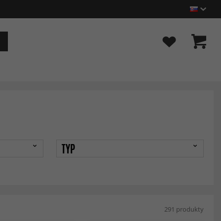
TYP
291 produkty