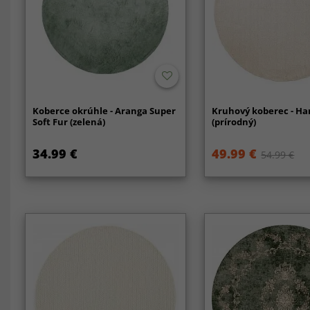
Koberce okrúhle - Aranga Super
Kruhový koberec - Ha
Soft Fur (zelená)
(prírodný)
34.99 €
49.99 €
54.99 €