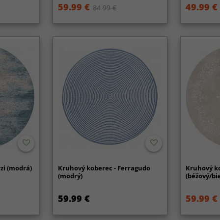
59.99 €
49.99 €
84.99 €
zi (modrá)
Kruhový koberec - Ferragudo
Kruhový ko
(modrý)
(béžový/bie
59.99 €
59.99 €