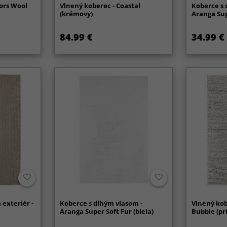
fors Wool
Vlnený koberec - Coastal
Koberce s 
(krémový)
Aranga Sup
84.99 €
34.99 €
 exteriér -
Koberce s dlhým vlasom -
Vlnený kob
Aranga Super Soft Fur (biela)
Bubble (pr