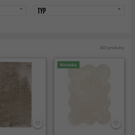
TYP
807 produkty
Novinka