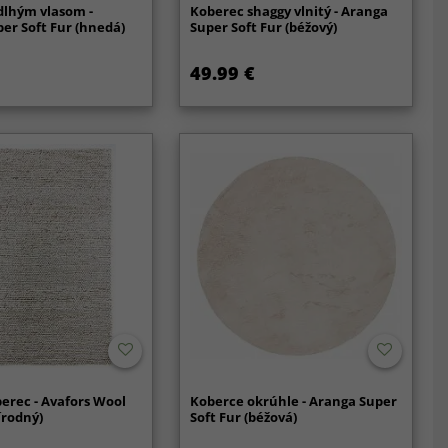
dlhým vlasom -
Koberec shaggy vlnitý - Aranga
er Soft Fur (hnedá)
Super Soft Fur (béžový)
49.99 €
erec - Avafors Wool
Koberce okrúhle - Aranga Super
írodný)
Soft Fur (béžová)