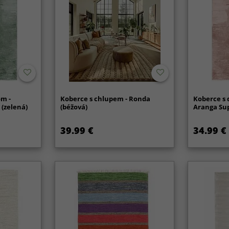
om -
Koberce s chlupem - Ronda
Koberce s 
 (zelená)
(béžová)
Aranga Sup
39.99 €
34.99 €