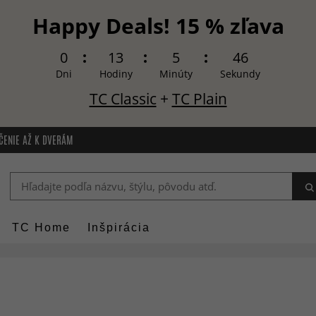
Happy Deals! 15 % zľava
0
13
5
44
Dni
Hodiny
Minúty
Sekundy
TC Classic
+
TC Plain
ČENIE AŽ K DVERÁM
TC Home
Inšpirácia