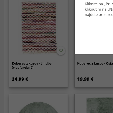
Kliknite na
„Prij
kliknutím na
„N
nájdete prostred
Koberec z kusov - Lindby
Koberec z kusov - Osia
(viacfarebný)
24.99 €
19.99 €