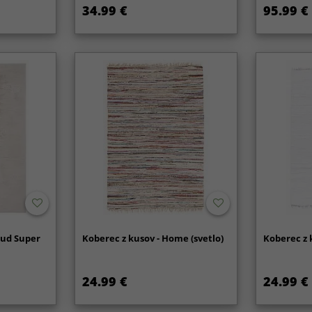
34.99 €
95.99 €
oud Super
Koberec z kusov - Home (svetlo)
Koberec z k
24.99 €
24.99 €