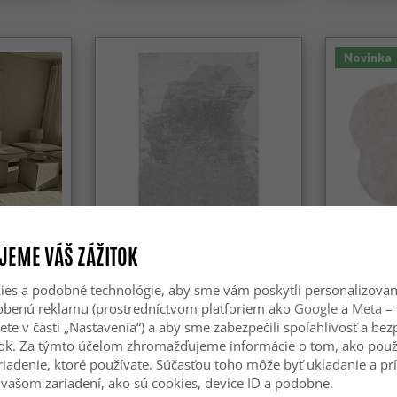
Novinka
JEME VÁŠ ZÁŽITOK
ilton
Koberce s dlhým vlasom -
Okrúhly Vl
Aranga Super Soft Fur (šedá)
Super Soft
es a podobné technológie, aby sme vám poskytli personalizova
sobenú reklamu (prostredníctvom platforiem ako
Google
a
Meta
– 
ete v časti „Nastavenia“) a aby sme zabezpečili spoľahlivosť a be
34.99 €
29.99 €
ok. Za týmto účelom zhromažďujeme informácie o tom, ako použ
riadenie, ktoré používate. Súčasťou toho môže byť ukladanie a pr
vašom zariadení, ako sú cookies, device ID a podobne.