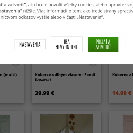
ať a zatvoriť“
, ak chcete povoliť všetky cookies, alebo upravte svo
astavenia“
nižšie. Viac informácií o tom, ako tretie strany spracú
níctvom odkazov vyššie alebo v časti „Nastavenia“.
IBA
PRIJAŤ A
NASTAVENIA
NEVYHNUTNÉ
ZATVORIŤ
-50%
n (multi)
Koberce s dlhým vlasom - Fondi
Koberec z l
(béžová)
39.99 €
14.99 €