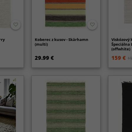
rry
Koberec z kusov - Skärhamn
Viskózový 
(multi)
Špeciálna 
(offwhite)
29.99 €
159 €
19