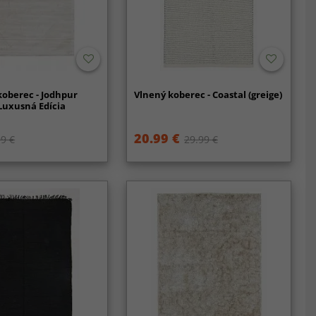
koberec - Jodhpur
Vlnený koberec - Coastal (greige)
Luxusná Edícia
20.99 €
9 €
29.99 €