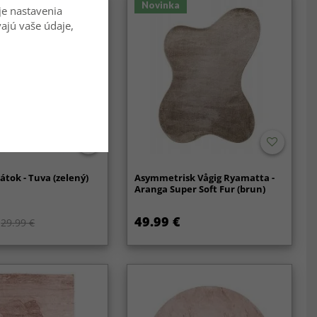
Novinka
je nastavenia
vajú vaše údaje,
átok - Tuva (zelený)
Asymmetrisk Vågig Ryamatta -
Aranga Super Soft Fur (brun)
49.99 €
29.99 €