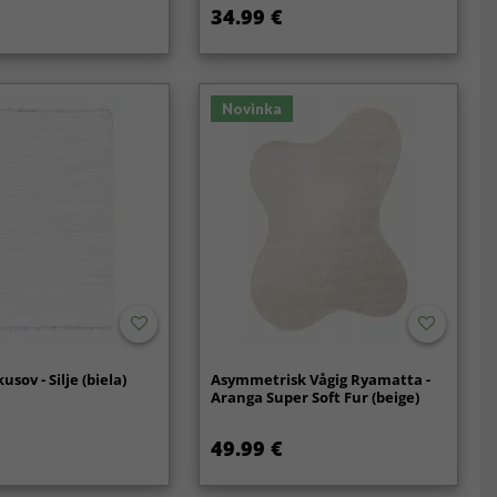
34.99 €
Novinka
usov - Silje (biela)
Asymmetrisk Vågig Ryamatta -
Aranga Super Soft Fur (beige)
49.99 €