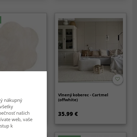
nitý Koberec - Aranga
Vlnený koberec - Cartmel
 Fur (béžová)
(offwhite)
ný nákupný
všetky
zpečnosť našich
35.99 €
ívate web, vaše
ístup k