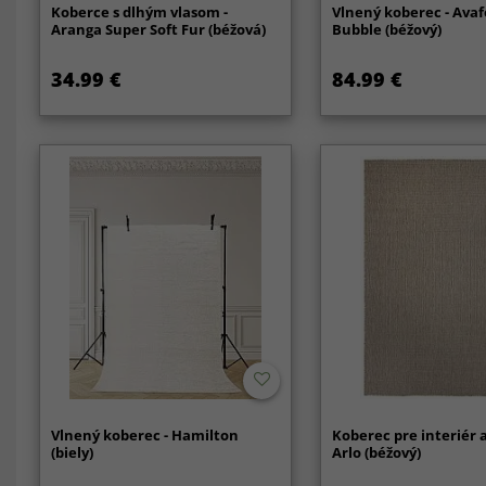
Koberce s dlhým vlasom -
Vlnený koberec - Ava
Aranga Super Soft Fur (béžová)
Bubble (béžový)
34.99 €
84.99 €
Vlnený koberec - Hamilton
Koberec pre interiér a
(biely)
Arlo (béžový)