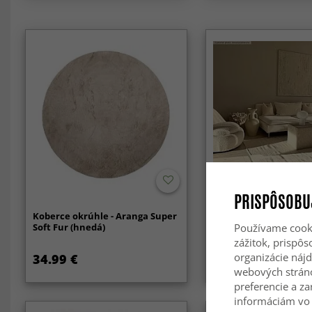
PRISPÔSOBU
Koberce okrúhle - Aranga Super
Vlnený koberec - Ham
Soft Fur (hnedá)
(príroda)
Používame cooki
zážitok, prispô
organizácie nájd
34.99 €
47.99 €
52.99 €
webových strán
preferencie a za
informáciám vo 