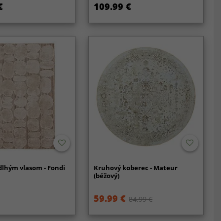
€
109.99 €
dlhým vlasom - Fondi
Kruhový koberec - Mateur
(béžový)
59.99 €
84.99 €