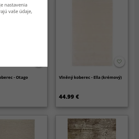
je nastavenia
vajú vaše údaje,
berec - Otago
Vlněný koberec - Ella (krémový)
44.99 €