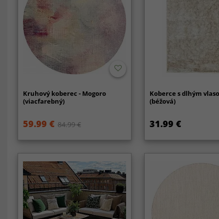
Kruhový koberec - Mogoro
Koberce s dlhým vlaso
(viacfarebný)
(béžová)
59.99 €
31.99 €
84.99 €