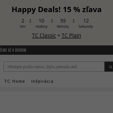
Happy Deals! 15 % zľava
2
10
55
11
Dni
Hodiny
Minúty
Sekundy
TC Classic
+
TC Plain
ČENIE AŽ K DVERÁM
TC Home
Inšpirácia