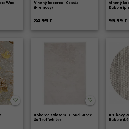
fors Wool
Vlnený koberec - Coastal
Vlnený kob
(krémový)
Bubble (pr
84.99 €
95.99 €
a
Koberce s vlasom - Cloud Super
Kruhový ko
Soft (offwhite)
Bubble (bé