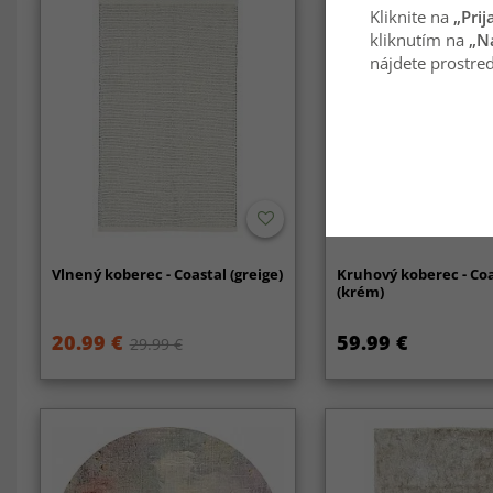
Kliknite na
„Prij
kliknutím na
„N
nájdete prostred
Vlnený koberec - Coastal (greige)
Kruhový koberec - Co
(krém)
20.99 €
59.99 €
29.99 €