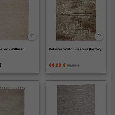
erec - Willmar
Koberec Wilton - Kebira (béžový)
€
44.99 €
59.99 €