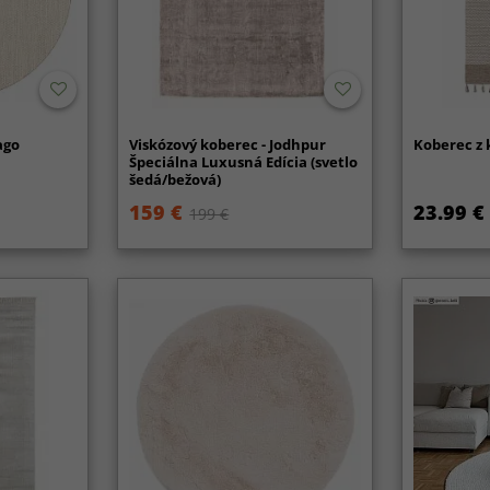
ago
Viskózový koberec - Jodhpur
Koberec z 
Špeciálna Luxusná Edícia (svetlo
šedá/bežová)
159 €
23.99 €
199 €