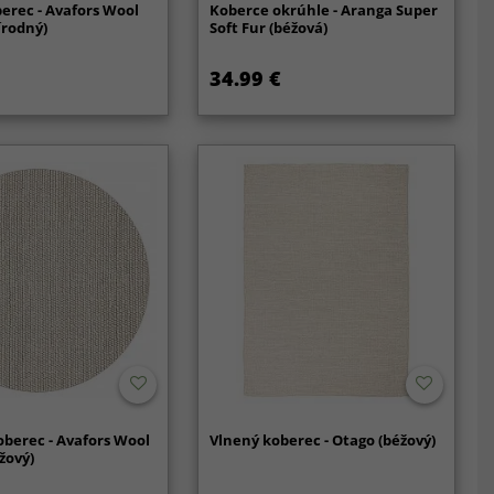
erec - Avafors Wool
Koberce okrúhle - Aranga Super
írodný)
Soft Fur (béžová)
34.99 €
berec - Avafors Wool
Vlnený koberec - Otago (béžový)
žový)