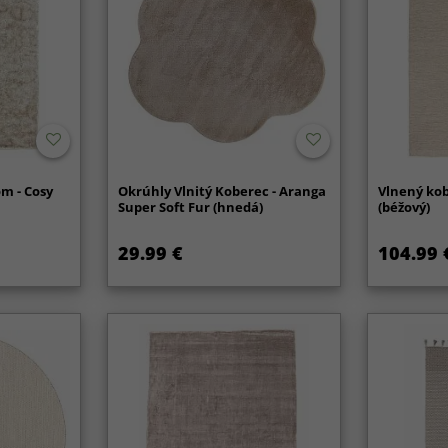
m - Cosy
Okrúhly Vlnitý Koberec - Aranga
Vlnený kob
Super Soft Fur (hnedá)
(béžový)
29.99 €
104.99 