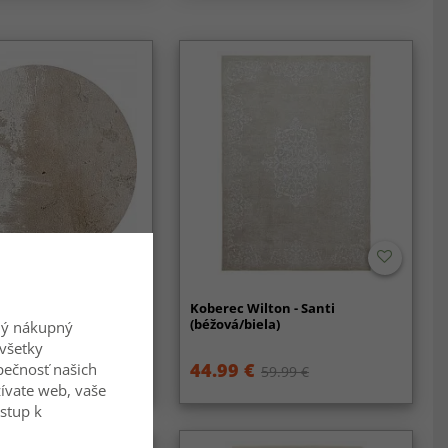
berec - Bornos
Koberec Wilton - Santi
ý)
(béžová/biela)
ný nákupný
všetky
44.99 €
zpečnosť našich
84.99 €
59.99 €
ívate web, vaše
ístup k