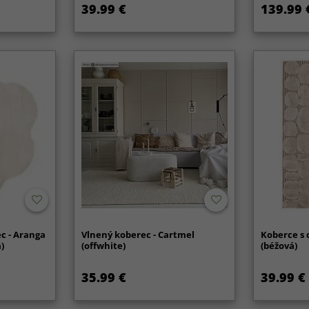
39.99 €
139.99 
c - Aranga
Vlnený koberec - Cartmel
Koberce s 
)
(offwhite)
(béžová)
35.99 €
39.99 €