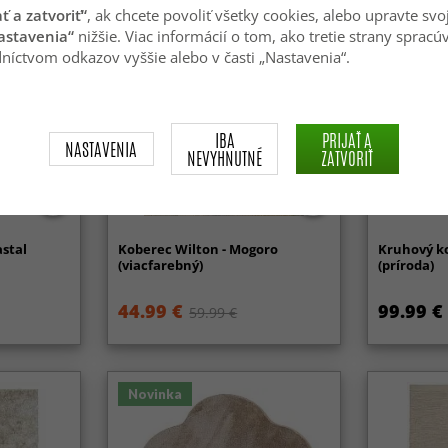
ať a zatvoriť“
, ak chcete povoliť všetky cookies, alebo upravte svo
astavenia“
nižšie. Viac informácií o tom, ako tretie strany spracú
níctvom odkazov vyššie alebo v časti „Nastavenia“.
IBA
PRIJAŤ A
NASTAVENIA
NEVYHNUTNÉ
ZATVORIŤ
astal
Koberec Wilton - Mogoro
Kruhový ko
(viacfarebný)
(príroda)
44.99 €
99.99 €
59.99 €
Novinka