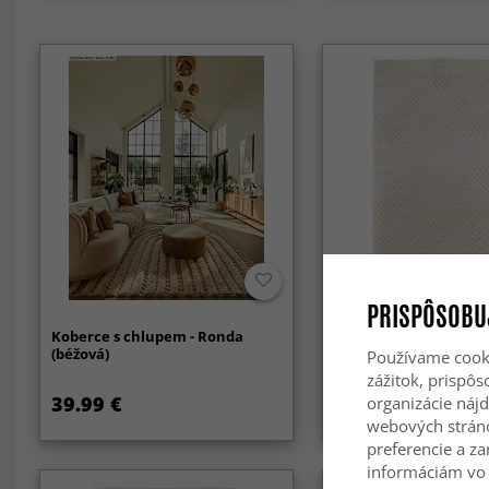
PRISPÔSOBU
Koberce s chlupem - Ronda
Koberec s dlhým vlas
(béžová)
(offwhite)
Používame cooki
zážitok, prispô
39.99 €
84.99 €
organizácie nájd
webových strán
preferencie a za
informáciám vo 