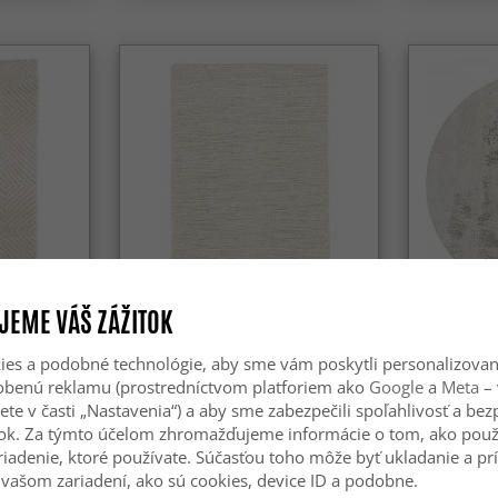
JEME VÁŠ ZÁŽITOK
om - Monti
Vlnený koberec - Dhurry
Kruhový ko
(prírodný)
(sivý/béžov
es a podobné technológie, aby sme vám poskytli personalizova
sobenú reklamu (prostredníctvom platforiem ako
Google
a
Meta
– 
25.99 €
59.99 €
ete v časti „Nastavenia“) a aby sme zabezpečili spoľahlivosť a be
ok. Za týmto účelom zhromažďujeme informácie o tom, ako použ
riadenie, ktoré používate. Súčasťou toho môže byť ukladanie a pr
vašom zariadení, ako sú cookies, device ID a podobne.