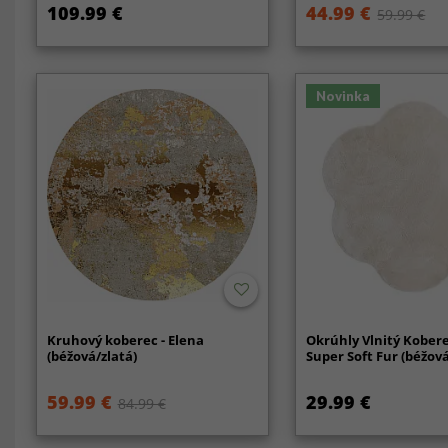
109.99 €
44.99 €
59.99 €
Novinka
Kruhový koberec - Elena
Okrúhly Vlnitý Kobere
(béžová/zlatá)
Super Soft Fur (béžová
59.99 €
29.99 €
84.99 €