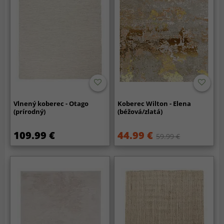
Vlnený koberec - Otago
Koberec Wilton - Elena
(prírodný)
(béžová/zlatá)
109.99 €
44.99 €
59.99 €