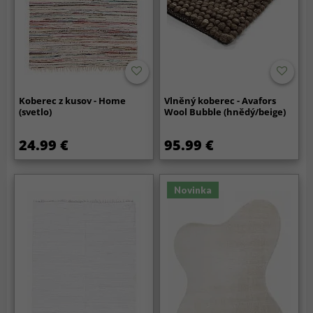
Koberec z kusov - Home
Vlněný koberec - Avafors
(svetlo)
Wool Bubble (hnědý/beige)
24.99 €
95.99 €
Novinka