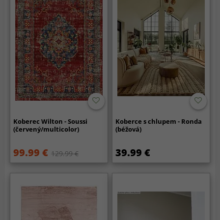
Koberec Wilton - Soussi
Koberce s chlupem - Ronda
(červený/multicolor)
(béžová)
99.99 €
39.99 €
129.99 €