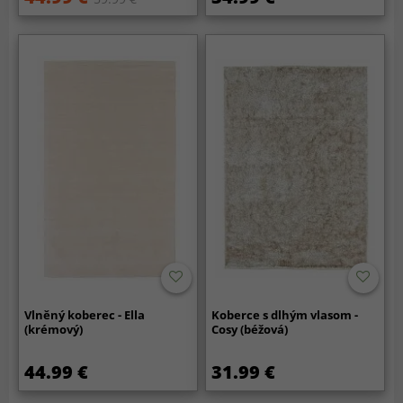
Vlněný koberec - Ella
Koberce s dlhým vlasom -
(krémový)
Cosy (béžová)
44.99 €
31.99 €