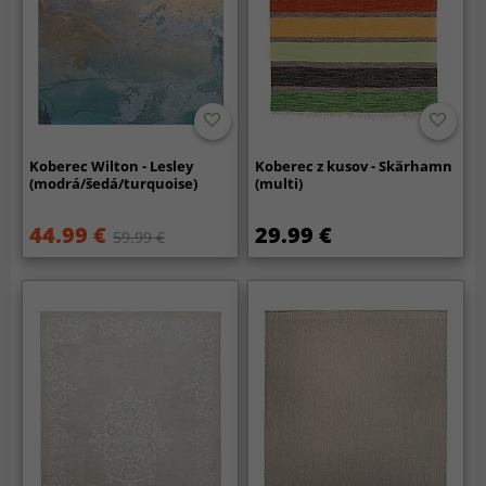
Koberec Wilton - Lesley
Koberec z kusov - Skärhamn
(modrá/šedá/turquoise)
(multi)
44.99 €
29.99 €
59.99 €