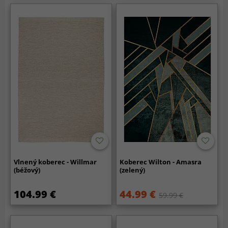
Vlnený koberec - Willmar
Koberec Wilton - Amasra
(béžový)
(zelený)
104.99 €
44.99 €
59.99 €