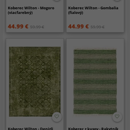
Koberec Wilton - Mogoro
Koberec Wilton - Gombalia
(viacfarebný)
(fialový)
44.99 €
44.99 €
59.99 €
59.99 €
Koberec Wilton - Denizli
Koberec z kusov - Rakytník