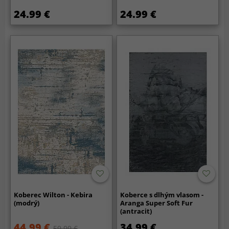
24.99 €
24.99 €
Koberec Wilton - Kebira
Koberce s dlhým vlasom -
(modrý)
Aranga Super Soft Fur
(antracit)
44.99 €
34.99 €
59.99 €