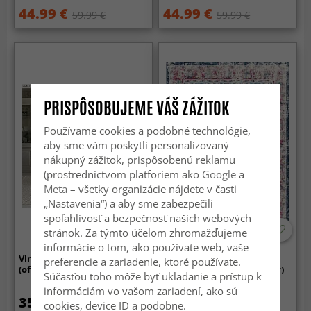
44.99 €
44.99 €
59.99 €
59.99 €
PRISPÔSOBUJEME VÁŠ ZÁŽITOK
Používame cookies a podobné technológie,
aby sme vám poskytli personalizovaný
nákupný zážitok, prispôsobenú reklamu
(prostredníctvom platforiem ako
Google
a
Meta
– všetky organizácie nájdete v časti
„Nastavenia“) a aby sme zabezpečili
spoľahlivosť a bezpečnosť našich webových
stránok. Za týmto účelom zhromažďujeme
informácie o tom, ako používate web, vaše
Vlnený koberec - Cartmel
Koberec Wilton - Bouhjar
preferencie a zariadenie, ktoré používate.
(offwhite)
(modrá/růžová/multicolor)
Súčasťou toho môže byť ukladanie a prístup k
informáciám vo vašom zariadení, ako sú
35.99 €
44.99 €
59.99 €
cookies, device ID a podobne.