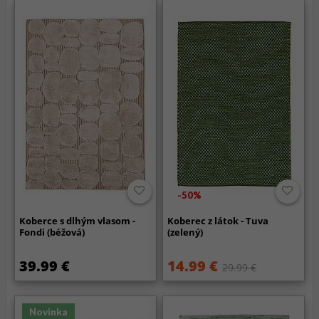
-50%
Koberce s dlhým vlasom -
Koberec z látok - Tuva
Fondi (béžová)
(zelený)
39.99 €
14.99 €
29.99 €
Novinka