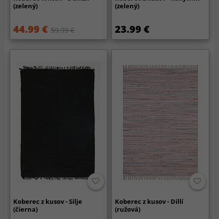
(zelený)
(zelený)
44.99 €
23.99 €
59.99 €
Koberec z kusov - Silje
Koberec z kusov - Dillí
(čierna)
(ružová)