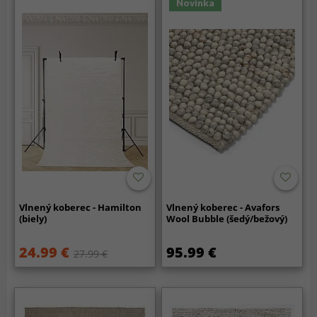
Novinka
Vlnený koberec - Hamilton
Vlnený koberec - Avafors
(biely)
Wool Bubble (šedý/bežový)
24.99 €
95.99 €
27.99 €