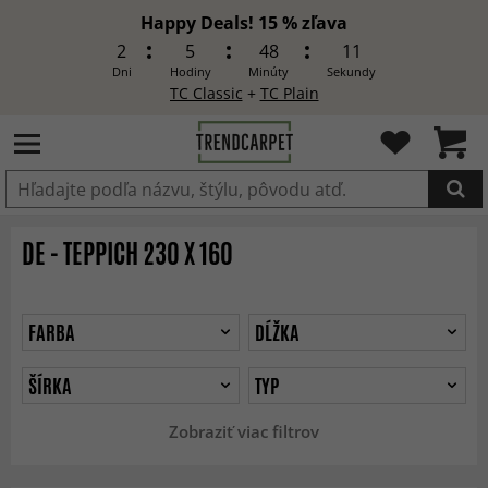
Happy Deals! 15 % zľava
2
5
48
9
Dni
Hodiny
Minúty
Sekundy
TC Classic
+
TC Plain
Produkt bol pridaný do košíka
DE - TEPPICH 230 X 160
FARBA
DĹŽKA
ŠÍRKA
TYP
Zobraziť viac filtrov