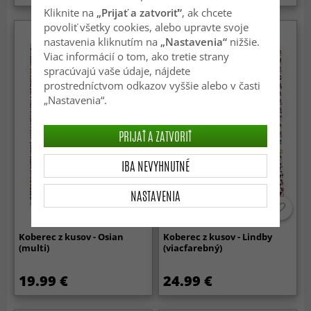
Kliknite na
„Prijať a zatvoriť“
, ak chcete
povoliť všetky cookies, alebo upravte svoje
nastavenia kliknutím na
„Nastavenia“
nižšie.
Viac informácií o tom, ako tretie strany
spracúvajú vaše údaje, nájdete
prostredníctvom odkazov vyššie alebo v časti
„Nastavenia“.
PRIJAŤ A ZATVORIŤ
IBA NEVYHNUTNÉ
NASTAVENIA
Koberec z kusov - Osian
Koberec z kusov - Lindby
(multi)
(viacfarebný)
19.99 €
24.99 €