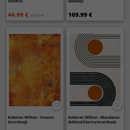
(modrá)
(béžový)
44.99 €
109.99 €
59.99 €
Koberec Wilton - Cesano
Koberec Wilton - Moudania
(oranžový)
(béžová/čierna/oranžová)