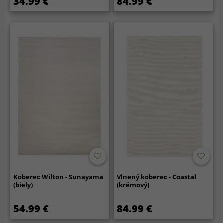
34.99 €
84.99 €
Koberec Wilton - Sunayama
Vlnený koberec - Coastal
(biely)
(krémový)
54.99 €
84.99 €