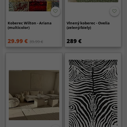
Koberec Wilton - Ariana
Vlnený koberec - Ovelia
(multicolor)
(zelený/biely)
29.99 €
289 €
39.99 €