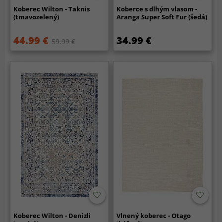
Koberec Wilton - Taknis
Koberce s dlhým vlasom -
(tmavozelený)
Aranga Super Soft Fur (šedá)
44.99 €
34.99 €
59.99 €
Koberec Wilton - Denizli
Vlnený koberec - Otago