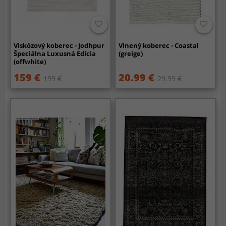
Viskózový koberec - Jodhpur
Vlnený koberec - Coastal
Špeciálna Luxusná Edícia
(greige)
(offwhite)
159 €
20.99 €
199 €
29.99 €