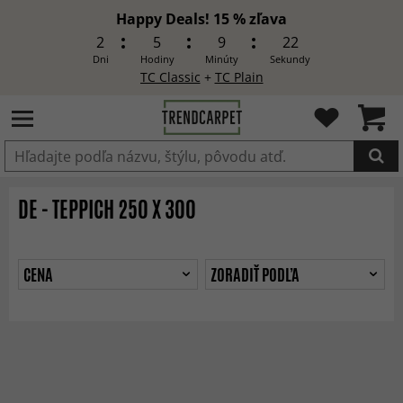
Happy Deals! 15 % zľava
2
5
9
22
Dni
Hodiny
Minúty
Sekundy
TC Classic
+
TC Plain
Produkt bol pridaný do košíka
DE - TEPPICH 250 X 300
CENA
ZORADIŤ PODĽA