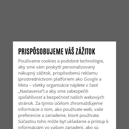
PRISPÔSOBUJEME VÁŠ ZÁŽITOK
Používame cookies a podobné technológie,
aby sme vám poskytli personalizovaný
nákupný zážitok, prispôsobenú reklamu
(prostredníctvom platforiem ako
Google
a
Meta
– všetky organizácie nájdete v časti
„Nastavenia“) a aby sme zabezpečili
spoľahlivosť a bezpečnosť našich webových
stránok. Za týmto účelom zhromažďujeme
informácie o tom, ako používate web, vaše
preferencie a zariadenie, ktoré používate.
Súčasťou toho môže byť ukladanie a prístup k
informáciám vo vašom zariadení, ako sú