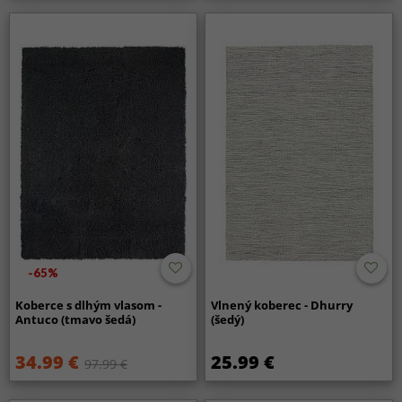
-65%
Koberce s dlhým vlasom -
Vlnený koberec - Dhurry
Antuco (tmavo šedá)
(šedý)
34.99 €
25.99 €
97.99 €