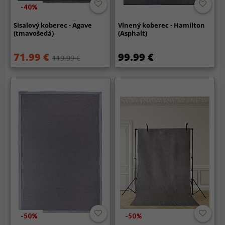
-40%
Sisalový koberec - Agave
Vlnený koberec - Hamilton
(tmavošedá)
(Asphalt)
71.99 €
99.99 €
119.99 €
-50%
-50%