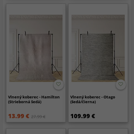
Vlnený koberec - Hamilton
Vlnený koberec - Otago
(Strieborná šedá)
(šedá/čierna)
13.99 €
109.99 €
27.99 €