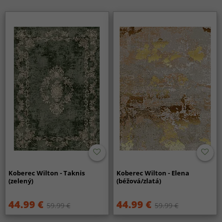
Koberec Wilton - Taknis
Koberec Wilton - Elena
(zelený)
(béžová/zlatá)
44.99 €
44.99 €
59.99 €
59.99 €