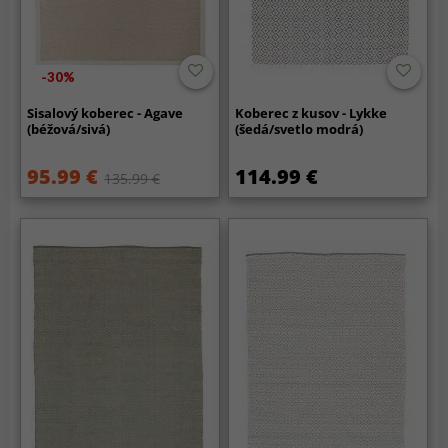
-30%
Sisalový koberec - Agave
Koberec z kusov - Lykke
(béžová/sivá)
(šedá/svetlo modrá)
95.99 €
114.99 €
135.99 €