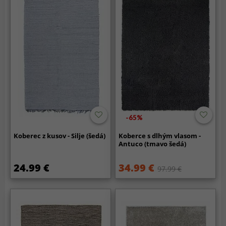
-65%
Koberec z kusov - Silje (šedá)
Koberce s dlhým vlasom -
Antuco (tmavo šedá)
24.99 €
34.99 €
97.99 €