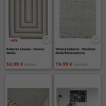
-40%
Koberec z kusov - Chania
Vlnený koberec - Plockton
(šedá)
(šedá/biela/zelená)
53.99 €
74.99 €
89.99 €
124.99 €