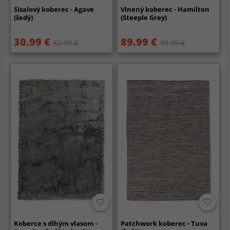
Sisalový koberec - Agave
Vlnený koberec - Hamilton
(šedý)
(Steeple Grey)
30.99 €
89.99 €
62.99 €
99.99 €
Koberce s dlhým vlasom -
Patchwork koberec - Tuva