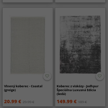
Vlnený koberec - Coastal
Koberec z viskózy - Jodhpur
(greige)
Špeciálna Luxusná Edícia
(šedá)
20.99 €
149.99 €
29.99 €
189 €