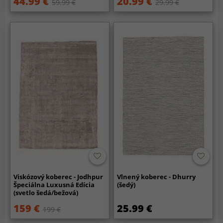
44.99 €
20.99 €
59.99 €
29.99 €
Viskózový koberec - Jodhpur
Vlnený koberec - Dhurry
Špeciálna Luxusná Edícia
(šedý)
(svetlo šedá/bežová)
159 €
25.99 €
199 €