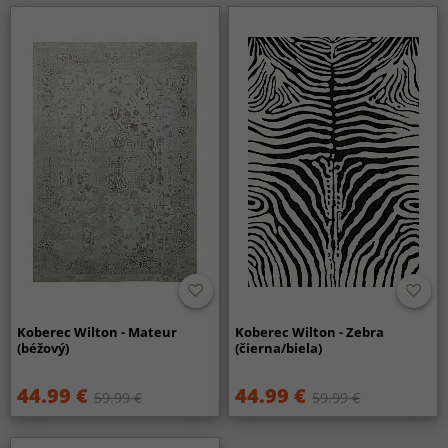
Koberec Wilton - Mateur
Koberec Wilton - Zebra
(béžový)
(čierna/biela)
44.99 €
44.99 €
59.99 €
59.99 €