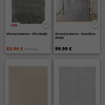
-30%
Vlnený koberec - Ella (šedý)
Vlnený koberec - Hamilton
(šedý)
83.99 €
99.99 €
119.99 €