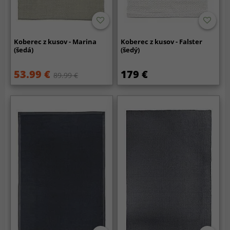
Koberec z kusov - Marina
Koberec z kusov - Falster
(šedá)
(šedý)
53.99 €
179 €
89.99 €