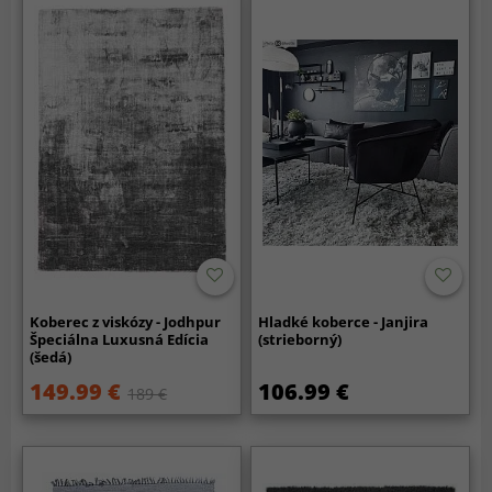
Koberec z viskózy - Jodhpur
Hladké koberce - Janjira
Špeciálna Luxusná Edícia
(strieborný)
(šedá)
149.99 €
106.99 €
189 €