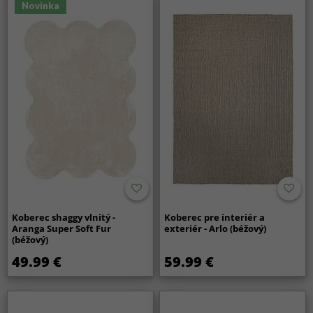
Novinka
Koberec shaggy vlnitý -
Koberec pre interiér a
Aranga Super Soft Fur
exteriér - Arlo (béžový)
(béžový)
49.99 €
59.99 €