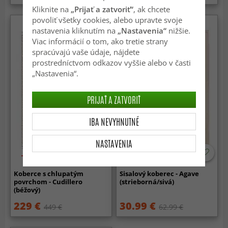
Kliknite na
„Prijať a zatvoriť“
, ak chcete
povoliť všetky cookies, alebo upravte svoje
nastavenia kliknutím na
„Nastavenia“
nižšie.
Viac informácií o tom, ako tretie strany
spracúvajú vaše údaje, nájdete
prostredníctvom odkazov vyššie alebo v časti
„Nastavenia“.
PRIJAŤ A ZATVORIŤ
IBA NEVYHNUTNÉ
NASTAVENIA
-50%
-50%
Koberce s chlupatým
Sisalový koberec - Agave
povrchom - Cudillero
(strieborná/sivá)
(béžový)
229 €
30.99 €
449 €
62.99 €