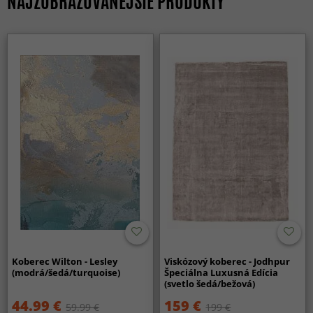
NAJZOBRAZOVANEJŠIE PRODUKTY
Koberec Wilton - Lesley
Viskózový koberec - Jodhpur
(modrá/šedá/turquoise)
Špeciálna Luxusná Edícia
(svetlo šedá/bežová)
44.99 €
159 €
59.99 €
199 €