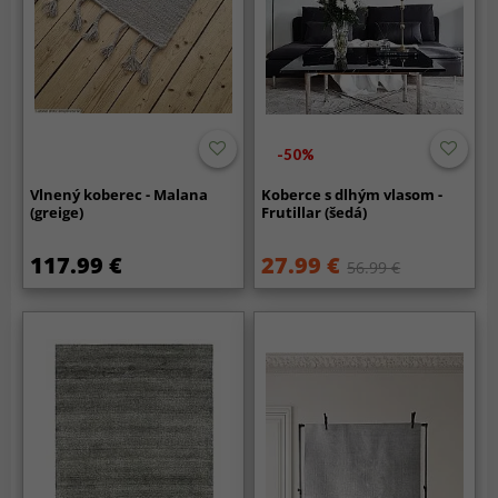
-50%
Vlnený koberec - Malana
Koberce s dlhým vlasom -
(greige)
Frutillar (šedá)
117.99 €
27.99 €
56.99 €