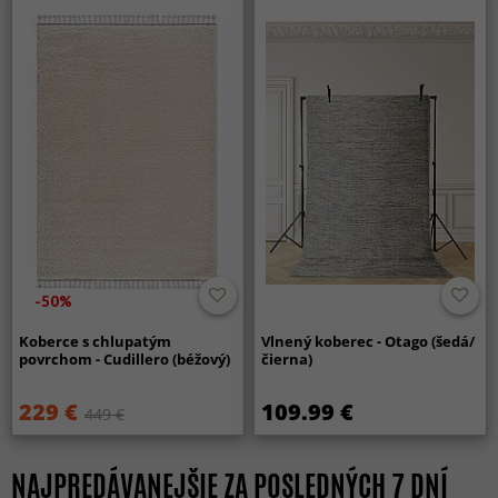
-50%
Koberce s chlupatým
Vlnený koberec - Otago (šedá/
povrchom - Cudillero (béžový)
čierna)
229 €
109.99 €
449 €
NAJPREDÁVANEJŠIE ZA POSLEDNÝCH 7 DNÍ