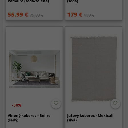
Pomaire (šedá/zelená)
(šedá)
55.99 €
179 €
79.99 €
199 €
-50%
Vlnený koberec - Belize
Jutový koberec - Mexicali
(šedý)
(sivá)