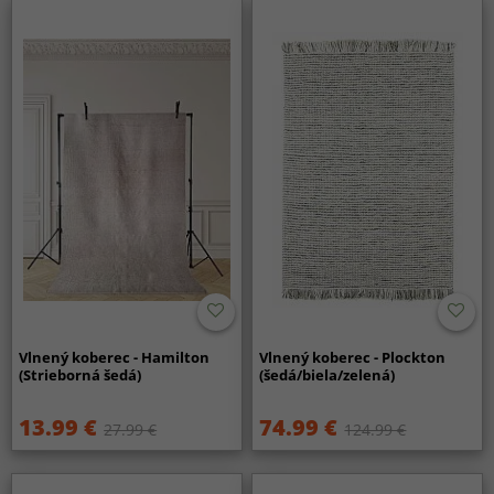
Vlnený koberec - Hamilton
Vlnený koberec - Plockton
(Strieborná šedá)
(šedá/biela/zelená)
13.99 €
74.99 €
27.99 €
124.99 €