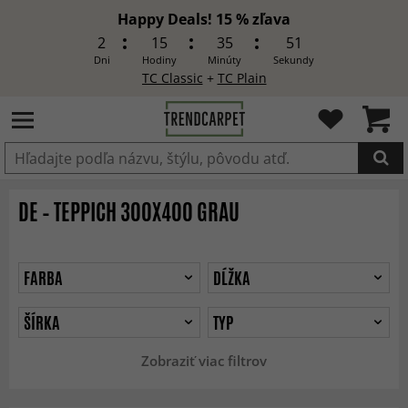
Happy Deals! 15 % zľava
2
15
35
49
Dni
Hodiny
Minúty
Sekundy
TC Classic
+
TC Plain
Produkt bol pridaný do košíka
DE – TEPPICH 300X400 GRAU
FARBA
DĹŽKA
ŠÍRKA
TYP
Zobraziť viac filtrov