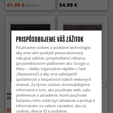
41.99 €
54.99 €
84.99 €
PRISPÔSOBUJEME VÁŠ ZÁŽITOK
Používame cookies a podobné technológie,
aby sme vám poskytli personalizovaný
nákupný zážitok, prispôsobenú reklamu
(prostredníctvom platforiem ako
Google
a
Meta
– všetky organizácie nájdete v časti
„Nastavenia“) a aby sme zabezpečili
spoľahlivosť a bezpečnosť našich webových
stránok. Za týmto účelom zhromažďujeme
-50%
-50%
informácie o tom, ako používate web, vaše
Husté koberce - Cudillero
Koberce s dlhým vlasom -
preferencie a zariadenie, ktoré používate.
(čierny/antracitový)
Cudillero (šedá)
Súčasťou toho môže byť ukladanie a prístup k
informáciám vo vašom zariadení, ako sú
69.99 €
49.99 €
139.99 €
99.99 €
cookies, device ID a podobne.