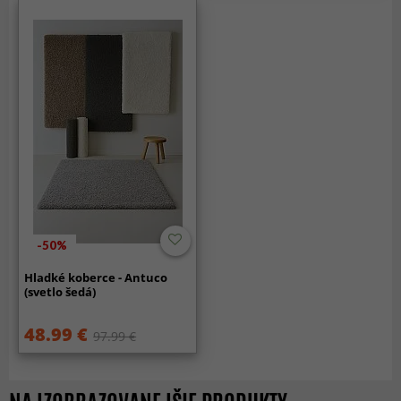
-50%
Hladké koberce - Antuco
(svetlo šedá)
48.99 €
97.99 €