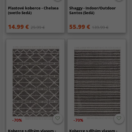
Plastové koberce - Chelsea
Shaggy - Indoor/Outdoor
(svetlo šedá)
Santos (šedá)
14.99 €
55.99 €
29.99 €
139.99 €
-70%
-70%
Koberce s dlhým vlasom -
Koberce s dlhým vlasom -