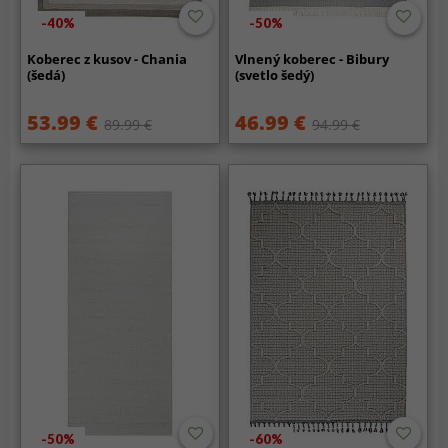
-40%
-50%
Koberec z kusov - Chania
Vlnený koberec - Bibury
(šedá)
(svetlo šedý)
53.99 €
46.99 €
89.99 €
94.99 €
-50%
-60%