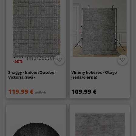
-60%
Shaggy - Indoor/Outdoor
Vlnený koberec - Otago
Victoria (sivá)
(šedá/čierna)
119.99 €
109.99 €
299 €