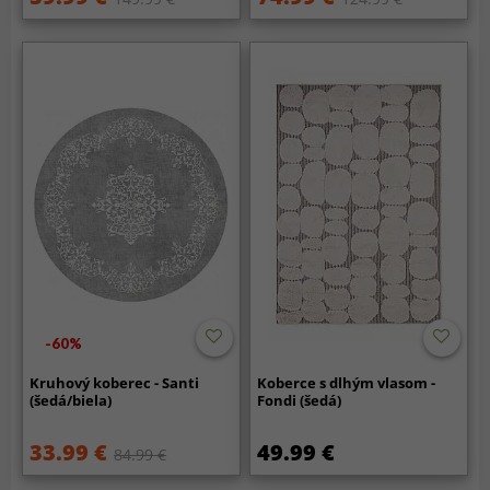
-60%
Kruhový koberec - Santi
Koberce s dlhým vlasom -
(šedá/biela)
Fondi (šedá)
33.99 €
49.99 €
84.99 €