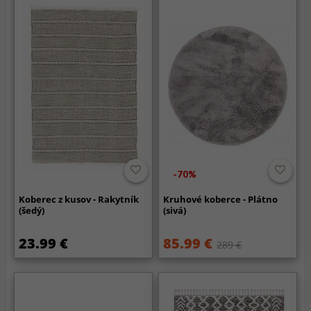
-70%
Koberec z kusov - Rakytník
Kruhové koberce - Plátno
(šedý)
(sivá)
23.99 €
85.99 €
289 €