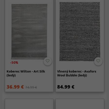
-50%
Koberec Wilton - Art Silk
Vlnený koberec - Avafors
(šedý)
Wool Bubble (šedý)
36.99 €
84.99 €
74.99 €