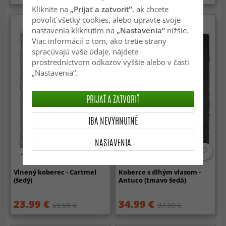
Kliknite na
„Prijať a zatvoriť“
, ak chcete
povoliť všetky cookies, alebo upravte svoje
nastavenia kliknutím na
„Nastavenia“
nižšie.
Viac informácií o tom, ako tretie strany
spracúvajú vaše údaje, nájdete
prostredníctvom odkazov vyššie alebo v časti
„Nastavenia“.
PRIJAŤ A ZATVORIŤ
IBA NEVYHNUTNÉ
NASTAVENIA
-60%
-65%
Vlnený koberec - Cartmel
Koberce s dlhým vlasom -
(šedý)
Antuco (tmavo šedá)
23.99 €
34.99 €
59.99 €
97.99 €