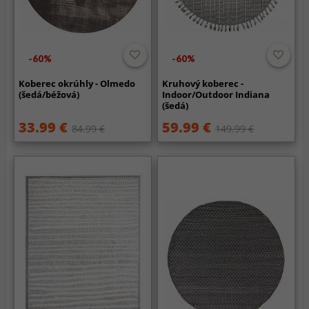
-60%
-60%
Koberec okrúhly - Olmedo
Kruhový koberec -
(šedá/béžová)
Indoor/Outdoor Indiana
(šedá)
33.99 €
59.99 €
84.99 €
149.99 €