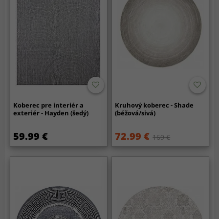
Koberec pre interiér a
Kruhový koberec - Shade
exteriér - Hayden (šedý)
(béžová/sivá)
59.99 €
72.99 €
169 €