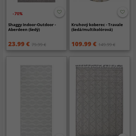
-70%
Shaggy Indoor-Outdoor -
Kruhový koberec - Travale
Aberdeen (šedý)
(šedá/multikolórová)
23.99 €
109.99 €
79.99 €
149.99 €