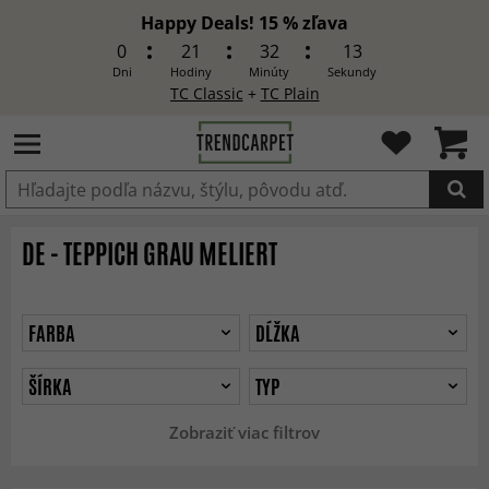
Happy Deals! 15 % zľava
0
21
32
11
Dni
Hodiny
Minúty
Sekundy
TC Classic
+
TC Plain
Produkt bol pridaný do košíka
DE - TEPPICH GRAU MELIERT
FARBA
DĹŽKA
ŠÍRKA
TYP
Zobraziť viac filtrov