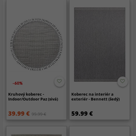
-60%
Kruhový koberec -
Koberec na interiér a
Indoor/Outdoor Paz (sivá)
exteriér - Bennett (šedý)
39.99 €
59.99 €
99.99 €