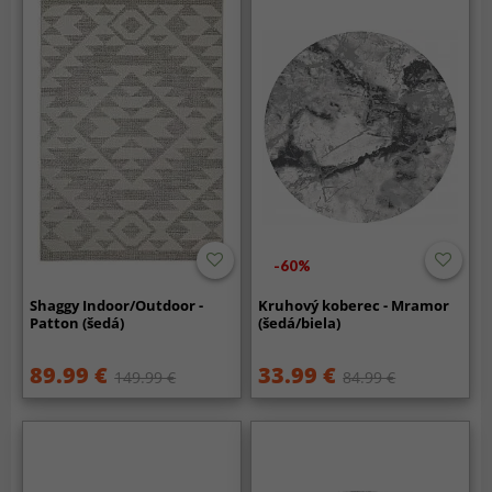
-60%
Shaggy Indoor/Outdoor -
Kruhový koberec - Mramor
Patton (šedá)
(šedá/biela)
89.99 €
33.99 €
149.99 €
84.99 €