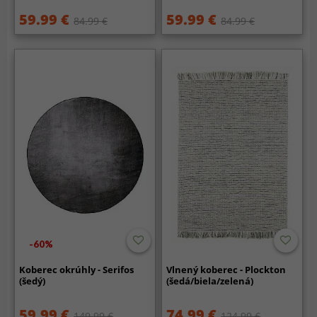
59.99 €
59.99 €
84.99 €
84.99 €
-60%
Koberec okrúhly - Serifos
Vlnený koberec - Plockton
(šedý)
(šedá/biela/zelená)
59.99 €
74.99 €
149.99 €
124.99 €