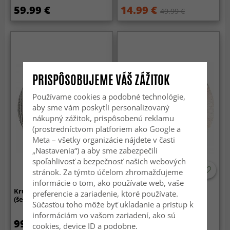
59.99 €
14.99 €
49.99 €
PRISPÔSOBUJEME VÁŠ ZÁŽITOK
Používame cookies a podobné technológie,
aby sme vám poskytli personalizovaný
nákupný zážitok, prispôsobenú reklamu
(prostredníctvom platforiem ako
Google
a
Meta
– všetky organizácie nájdete v časti
„Nastavenia“) a aby sme zabezpečili
spoľahlivosť a bezpečnosť našich webových
stránok. Za týmto účelom zhromažďujeme
informácie o tom, ako používate web, vaše
Kruhový koberec - Otago
Kruhový koberec - Budoni
preferencie a zariadenie, ktoré používate.
(šedý/čierny)
(šedá/bežová/žltá)
Súčasťou toho môže byť ukladanie a prístup k
informáciám vo vašom zariadení, ako sú
99.99 €
59.99 €
84.99 €
cookies, device ID a podobne.