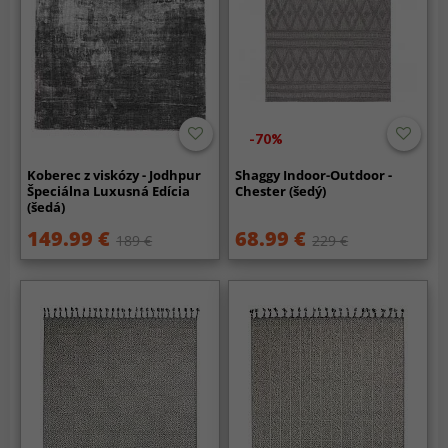
-70%
Koberec z viskózy - Jodhpur
Shaggy Indoor-Outdoor -
Špeciálna Luxusná Edícia
Chester (šedý)
(šedá)
149.99 €
68.99 €
189 €
229 €