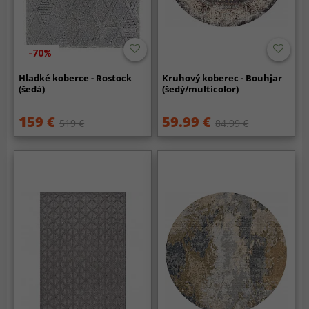
-70%
Hladké koberce - Rostock
Kruhový koberec - Bouhjar
(šedá)
(šedý/multicolor)
159 €
59.99 €
519 €
84.99 €