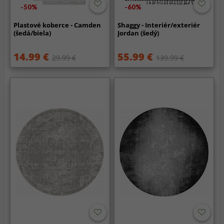
-50%
-60%
Plastové koberce - Camden
Shaggy - Interiér/exteriér
(šedá/biela)
Jordan (šedý)
14.99 €
55.99 €
29.99 €
139.99 €