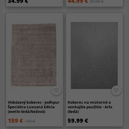
34.99 €
44.99 €
59.99 €
Viskózový koberec - Jodhpur
Koberec na vnútorné a
Špeciálna Luxusná Edícia
vonkajšie použitie - Arlo
(svetlo šedá/bežová)
(šedá)
159 €
59.99 €
199 €