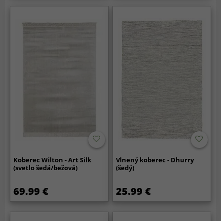
Koberec Wilton - Art Silk
Vlnený koberec - Dhurry
(svetlo šedá/bežová)
(šedý)
69.99 €
25.99 €