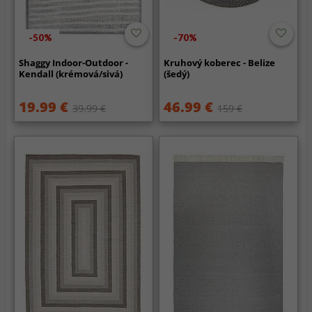
-50%
-70%
Shaggy Indoor-Outdoor -
Kruhový koberec - Belize
Kendall (krémová/sivá)
(šedý)
19.99 €
46.99 €
39.99 €
159 €