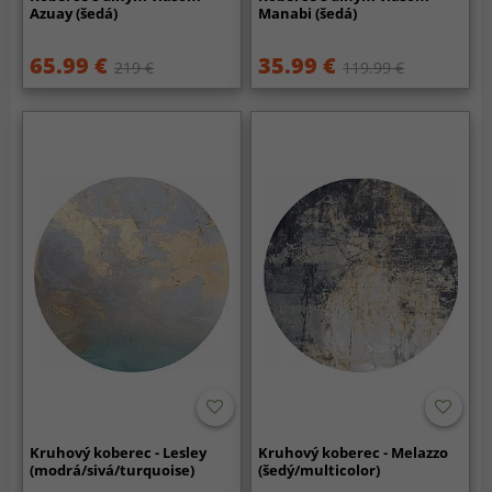
Azuay (šedá)
Manabi (šedá)
65.99 €
35.99 €
219 €
119.99 €
Kruhový koberec - Lesley
Kruhový koberec - Melazzo
(modrá/sivá/turquoise)
(šedý/multicolor)