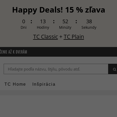
Happy Deals! 15 % zľava
0
13
52
37
Dni
Hodiny
Minúty
Sekundy
TC Classic
+
TC Plain
ČENIE AŽ K DVERÁM
TC Home
Inšpirácia