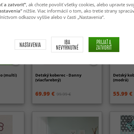
ať a zatvoriť“
, ak chcete povoliť všetky cookies, alebo upravte svo
astavenia“
nižšie. Viac informácií o tom, ako tretie strany spracú
níctvom odkazov vyššie alebo v časti „Nastavenia“.
IBA
PRIJAŤ A
NASTAVENIA
NEVYHNUTNÉ
ZATVORIŤ
-50%
o (multi)
Detský koberec - Danny
Detský kob
(viacfarebný)
(modrá)
69.99 €
55.99 €
99.99 €