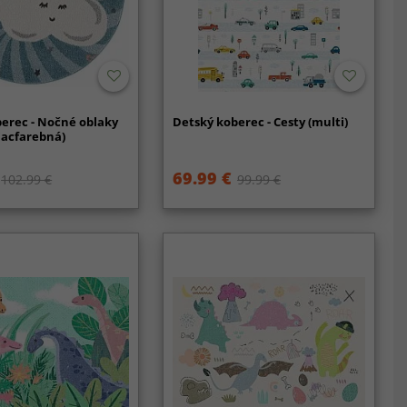
erec - Nočné oblaky
Detský koberec - Cesty (multi)
iacfarebná)
69.99 €
102.99 €
99.99 €