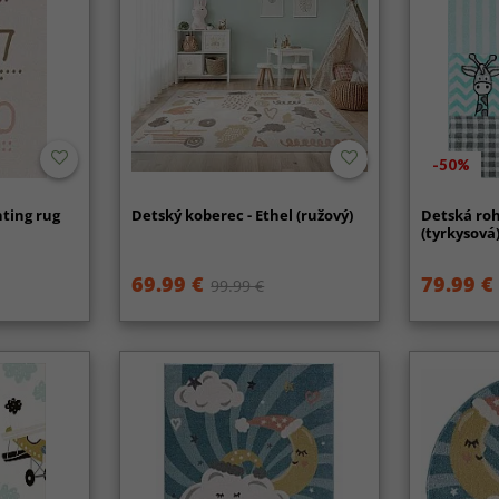
-50%
nting rug
Detský koberec - Ethel (ružový)
Detská roh
(tyrkysová
69.99 €
79.99 €
99.99 €