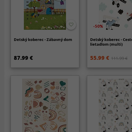
-50%
Detský koberec - Zábavný dom
Detský koberec - Ces
lietadlom (multi)
87.99 €
55.99 €
111.99 €