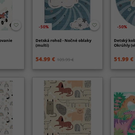
-50%
-50%
tovanie
Detská rohož - Nočné oblaky
Detský kob
(multi)
Okrúhly (v
54.99 €
51.99 €
109.99 €