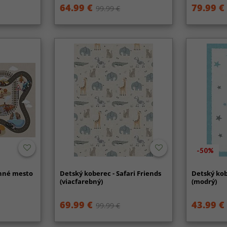
64.99 €
79.99 €
99.99 €
-50%
enné mesto
Detský koberec - Safari Friends
Detský kob
(viacfarebný)
(modrý)
69.99 €
43.99 €
99.99 €