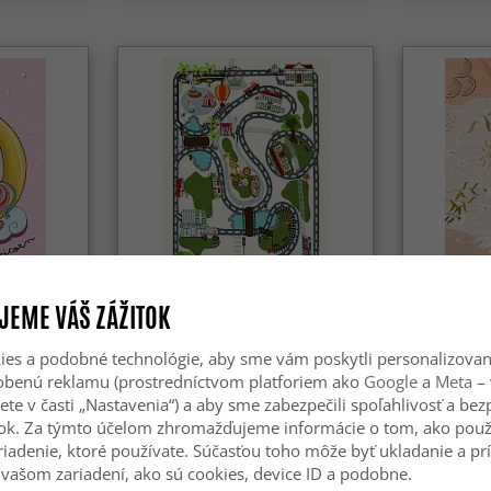
-50%
JEME VÁŠ ZÁŽITOK
cal
Detský koberec - Malé mesto
Detský kob
es a podobné technológie, aby sme vám poskytli personalizova
sobenú reklamu (prostredníctvom platforiem ako
Google
a
Meta
– 
ete v časti „Nastavenia“) a aby sme zabezpečili spoľahlivosť a be
79.99 €
49.99 €
111.99 €
ok. Za týmto účelom zhromažďujeme informácie o tom, ako použ
riadenie, ktoré používate. Súčasťou toho môže byť ukladanie a pr
vašom zariadení, ako sú cookies, device ID a podobne.