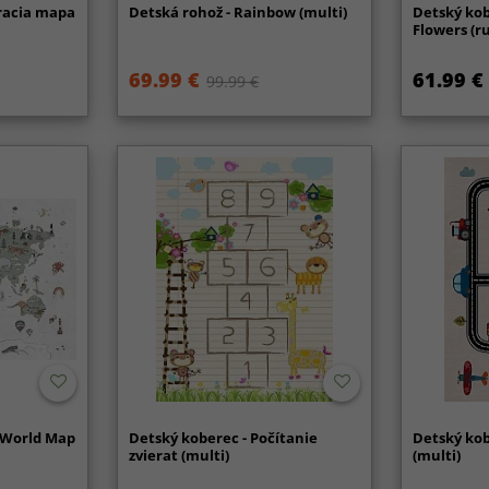
eracia mapa
Detská rohož - Rainbow (multi)
Detský kob
Flowers (r
69.99 €
61.99 €
99.99 €
s World Map
Detský koberec - Počítanie
Detský kob
zvierat (multi)
(multi)