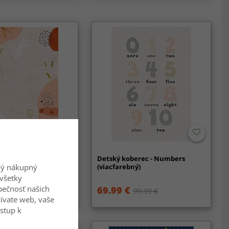
erec - Zora (ružový)
Detský koberec - Numbers
(viacfarebný)
ný nákupný
všetky
zpečnosť našich
69.99 €
99.99 €
99.99 €
ívate web, vaše
ístup k