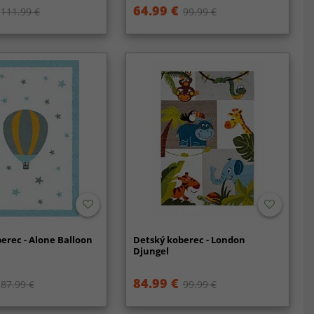
64.99 €
111.99 €
99.99 €
erec - Alone Balloon
Detský koberec - London
Djungel
84.99 €
87.99 €
99.99 €