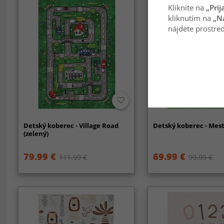
Kliknite na
„Prij
kliknutím na
„N
nájdete prostred
Detský koberec - Village Road
Detský koberec - Mest
(zelený)
79.99 €
69.99 €
111.99 €
99.99 €