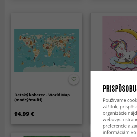
PRISPÔSOBU
Detský koberec - World Map
Detský koberec - Magi
(modrý/multi)
Unicorn (ružový)
Používame cooki
zážitok, prispô
organizácie nájd
94.99 €
79.99 €
111.99 €
webových strán
preferencie a za
informáciám vo 