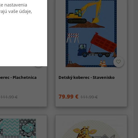
je nastavenia
vajú vaše údaje,
erec - Plachetnica
Detský koberec - Stavenisko
79.99 €
111.99 €
111.99 €