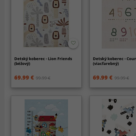
Detský koberec - Lion Friends
Detský koberec - Cou
(béžový)
(viacfarebný)
69.99 €
69.99 €
99.99 €
99.99 €