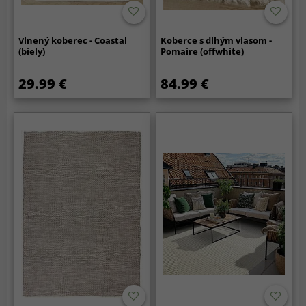
Vlnený koberec - Coastal
Koberce s dlhým vlasom -
(biely)
Pomaire (offwhite)
29.99 €
84.99 €