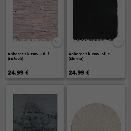
Koberec z kusov - Dillí
Koberec z kusov - Silje
(ružová)
(čierna)
24.99 €
24.99 €