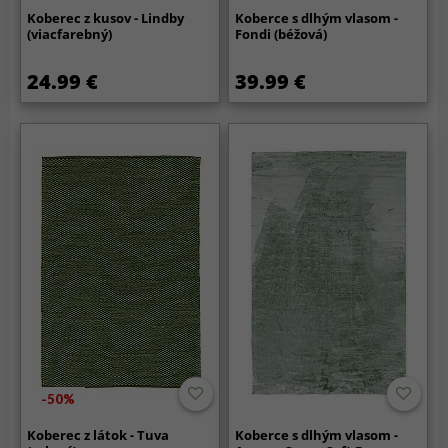
Koberec z kusov - Lindby
Koberce s dlhým vlasom -
(viacfarebný)
Fondi (béžová)
24.99 €
39.99 €
-50%
Koberec z látok - Tuva
Koberce s dlhým vlasom -