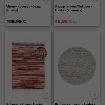
Vlnený koberec - Otago
Shaggy Indoor/Outdoor -
(hnedý)
Halifax (krémový)
109.99 €
45.99 €
64.99 €
Koberec z kusov - Happy
Kruhový koberec - Avafors