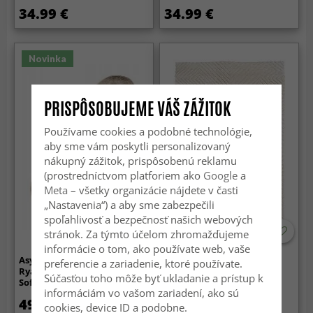
34.99 €
34.99 €
Novinka
PRISPÔSOBUJEME VÁŠ ZÁŽITOK
Používame cookies a podobné technológie,
aby sme vám poskytli personalizovaný
nákupný zážitok, prispôsobenú reklamu
(prostredníctvom platforiem ako
Google
a
Meta
– všetky organizácie nájdete v časti
„Nastavenia“) a aby sme zabezpečili
spoľahlivosť a bezpečnosť našich webových
stránok. Za týmto účelom zhromažďujeme
informácie o tom, ako používate web, vaše
Asymmetrisk Vågig
Koberec s dlhým vlasom -
preferencie a zariadenie, ktoré používate.
Ryamatta - Aranga Super
Monti (offwhite)
Súčasťou toho môže byť ukladanie a prístup k
Soft Fur (brun)
informáciám vo vašom zariadení, ako sú
49.99 €
84.99 €
cookies, device ID a podobne.