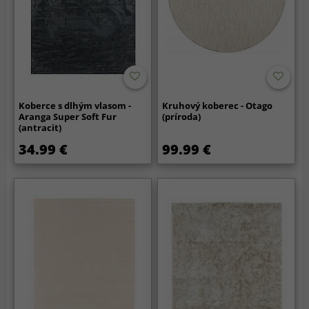
Koberce s dlhým vlasom -
Kruhový koberec - Otago
Aranga Super Soft Fur
(príroda)
(antracit)
34.99 €
99.99 €