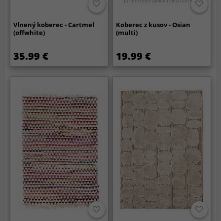
Vlnený koberec - Cartmel
Koberec z kusov - Osian
(offwhite)
(multi)
35.99 €
19.99 €