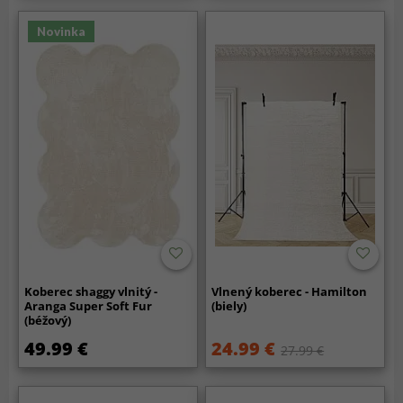
Novinka
Koberec shaggy vlnitý -
Vlnený koberec - Hamilton
Aranga Super Soft Fur
(biely)
(béžový)
49.99 €
24.99 €
27.99 €