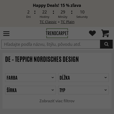
Happy Deals! 15 % zľava
2
22
29
8
Dni
Hodiny
Minúty
Sekundy
TC Classic
+
TC Plain
Produkt bol pridaný do košíka
DE – TEPPICH NORDISCHES DESIGN
FARBA
DĹŽKA
ŠÍRKA
TYP
Zobraziť viac filtrov