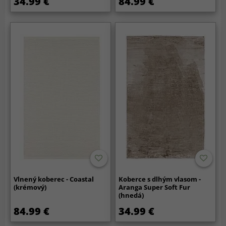
34.99 €
84.99 €
Vlnený koberec - Coastal
Koberce s dlhým vlasom -
(krémový)
Aranga Super Soft Fur
(hnedá)
84.99 €
34.99 €