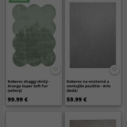
Koberec shaggy vlnitý -
Koberec na vnútorné a
Aranga Super Soft Fur
vonkajšie použitie - Arlo
(zelený)
(šedá)
99.99 €
59.99 €