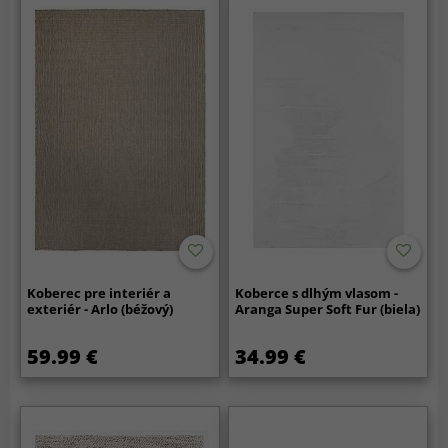
Koberec pre interiér a
Koberce s dlhým vlasom -
exteriér - Arlo (béžový)
Aranga Super Soft Fur (biela)
59.99 €
34.99 €