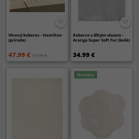
Vlnený koberec - Hamilton
Koberce s dlhým vlasom -
(príroda)
Aranga Super Soft Fur (šedá)
47.99 €
34.99 €
52.99 €
Novinka