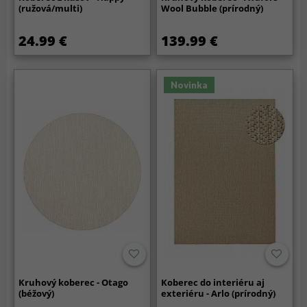
(ružová/multi)
Wool Bubble (prírodný)
24.99 €
139.99 €
Novinka
Kruhový koberec - Otago
Koberec do interiéru aj
(béžový)
exteriéru - Arlo (prírodný)