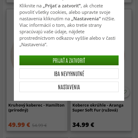
Kliknite na
„Prijať a zatvoriť“
, ak chcete
povoliť všetky cookies, alebo upravte svoje
nastavenia kliknutím na
„Nastavenia“
nižšie.
Viac informácií o tom, ako tretie strany
spracúvajú vaše údaje, nájdete
prostredníctvom odkazov vyššie alebo v časti
„Nastavenia“.
PRIJAŤ A ZATVORIŤ
IBA NEVYHNUTNÉ
NASTAVENIA
Kruhový koberec - Hamilton
Koberce okrúhle - Aranga
(prírodný)
Super Soft Fur (ružová)
49.99 €
34.99 €
54.99 €