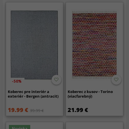
-50%
Koberec pre interiér a
Koberec z kusov - Torino
exteriér - Bergen (antracit)
(viacfarebný)
19.99 €
21.99 €
39.99 €
Novinka