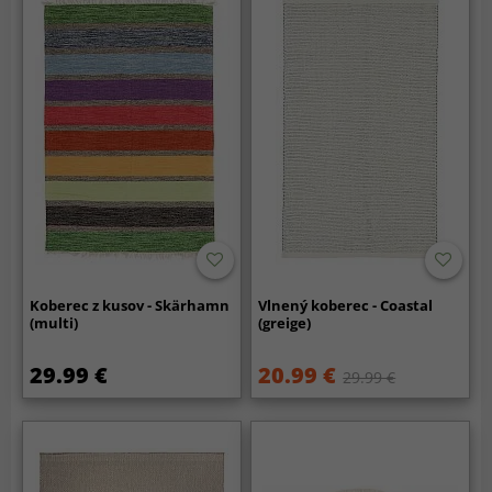
Koberec z kusov - Skärhamn
Vlnený koberec - Coastal
(multi)
(greige)
29.99 €
20.99 €
29.99 €