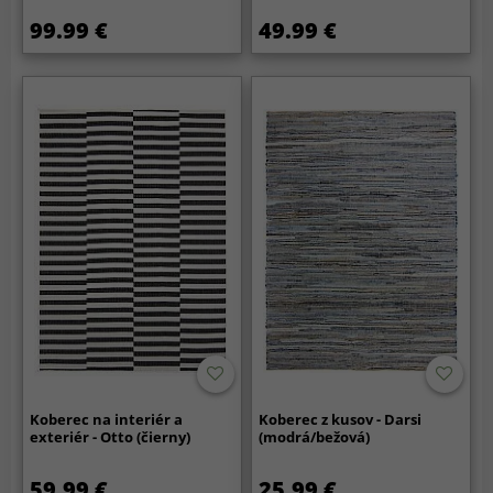
99.99 €
49.99 €
Koberec na interiér a
Koberec z kusov - Darsi
exteriér - Otto (čierny)
(modrá/bežová)
59.99 €
25.99 €