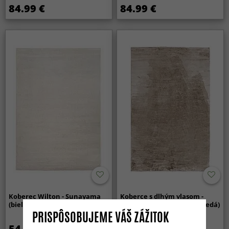
84.99 €
84.99 €
Koberec Wilton - Sunayama
Koberce s dlhým vlasom -
(biely)
Aranga Super Soft Fur (hnedá)
PRISPÔSOBUJEME VÁŠ ZÁŽITOK
54.99 €
34.99 €