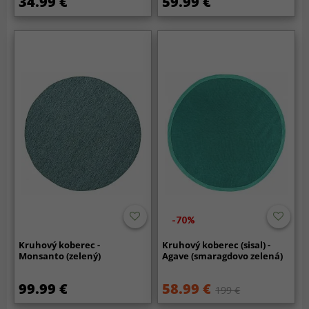
34.99 €
59.99 €
-70%
Kruhový koberec -
Kruhový koberec (sisal) -
Monsanto (zelený)
Agave (smaragdovo zelená)
99.99 €
58.99 €
199 €