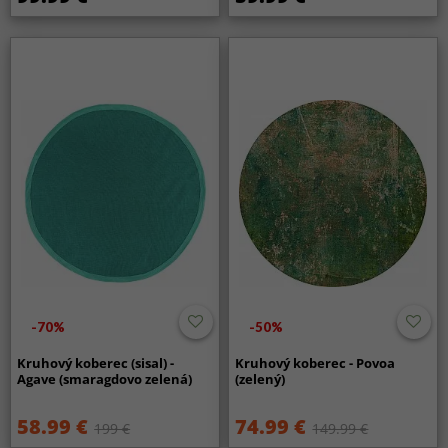
-70%
-50%
Kruhový koberec (sisal) -
Kruhový koberec - Povoa
Agave (smaragdovo zelená)
(zelený)
58.99 €
74.99 €
199 €
149.99 €