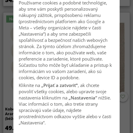
Používame cookies a podobné technológie,
aby sme vám poskytli personalizovaný
nákupný zážitok, prispôsobenú reklamu
Novinka
(prostredníctvom platforiem ako
Google
a
Meta
– všetky organizácie nájdete v časti
„Nastavenia“) a aby sme zabezpečili
spoľahlivosť a bezpečnosť našich webových
stránok. Za týmto účelom zhromažďujeme
informácie o tom, ako používate web, vaše
preferencie a zariadenie, ktoré používate.
Súčasťou toho môže byť ukladanie a prístup k
informáciám vo vašom zariadení, ako sú
cookies, device ID a podobne.
Kliknite na
„Prijať a zatvoriť“
, ak chcete
povoliť všetky cookies, alebo upravte svoje
nastavenia kliknutím na
„Nastavenia“
nižšie.
Viac informácií o tom, ako tretie strany
Koberec shaggy vlnitý -
Koberec pre interiér a
spracúvajú vaše údaje, nájdete
Aranga Super Soft Fur
exteriér - Arlo (béžový)
prostredníctvom odkazov vyššie alebo v časti
(béžový)
„Nastavenia“.
49.99 €
59.99 €