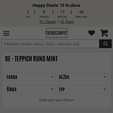
Happy Deals! 15 % zľava
2
8
17
44
Dni
Hodiny
Minúty
Sekundy
TC Classic
+
TC Plain
Produkt bol pridaný do košíka
DE - TEPPICH RUND MINT
FARBA
DĹŽKA
ŠÍRKA
TYP
Zobraziť viac filtrov