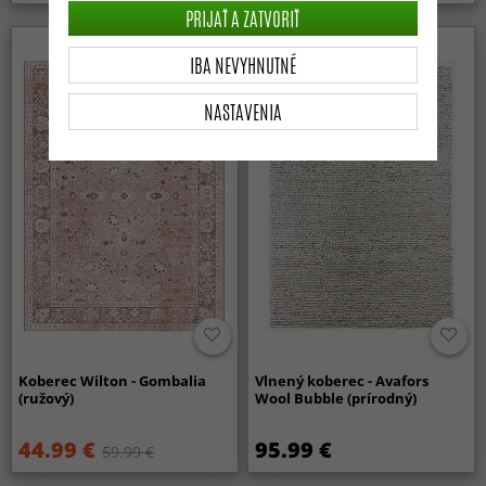
PRIJAŤ A ZATVORIŤ
IBA NEVYHNUTNÉ
NASTAVENIA
Koberec Wilton - Gombalia
Vlnený koberec - Avafors
(ružový)
Wool Bubble (prírodný)
44.99 €
95.99 €
59.99 €