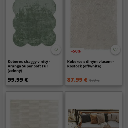
-50%
Koberec shaggy vlnitý -
Koberce s dlhým vlasom -
Aranga Super Soft Fur
Rostock (offwhite)
(zelený)
99.99 €
87.99 €
179 €