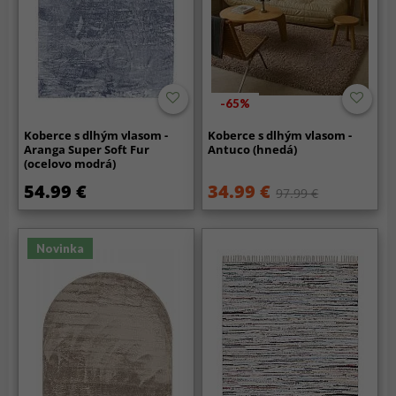
-65%
Koberce s dlhým vlasom -
Koberce s dlhým vlasom -
Aranga Super Soft Fur
Antuco (hnedá)
(ocelovo modrá)
54.99 €
34.99 €
97.99 €
Novinka