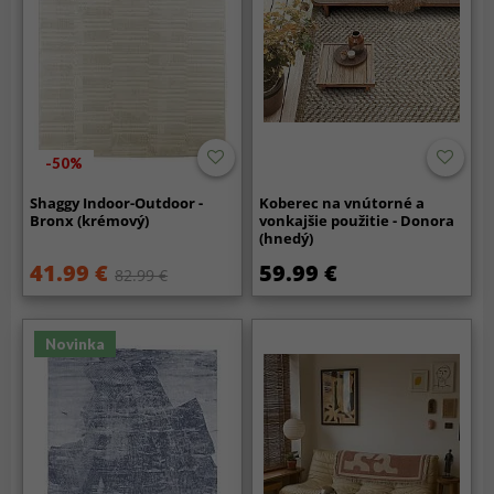
-50%
Shaggy Indoor-Outdoor -
Koberec na vnútorné a
Bronx (krémový)
vonkajšie použitie - Donora
(hnedý)
41.99 €
59.99 €
82.99 €
Novinka