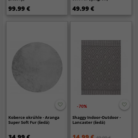
99.99 €
49.99 €
-70%
Koberce okrúhle - Aranga
Shaggy Indoor-Outdoor -
Super Soft Fur (šedá)
Lancaster (šedá)
34.99 €
14.99 €
49.99 €