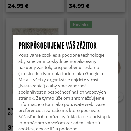
24.99 €
34.99 €
Novinka
PRISPÔSOBUJEME VÁŠ ZÁŽITOK
Používame cookies a podobné technológie,
aby sme vám poskytli personalizovaný
nákupný zážitok, prispôsobenú reklamu
(prostredníctvom platforiem ako
Google
a
Meta
– všetky organizácie nájdete v časti
„Nastavenia“) a aby sme zabezpečili
spoľahlivosť a bezpečnosť našich webových
stránok. Za týmto účelom zhromažďujeme
informácie o tom, ako používate web, vaše
Koberce s dlhým vlasom -
Okrúhly Vlnitý Koberec -
preferencie a zariadenie, ktoré používate.
Cosy (béžová)
Aranga Super Soft Fur
Súčasťou toho môže byť ukladanie a prístup k
(hnedá)
informáciám vo vašom zariadení, ako sú
31.99 €
29.99 €
cookies, device ID a podobne.