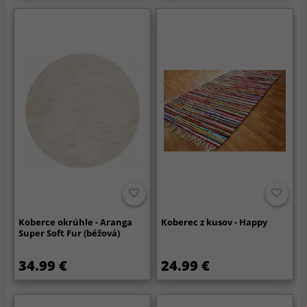
Koberce okrúhle - Aranga
Koberec z kusov - Happy
Super Soft Fur (béžová)
34.99 €
24.99 €