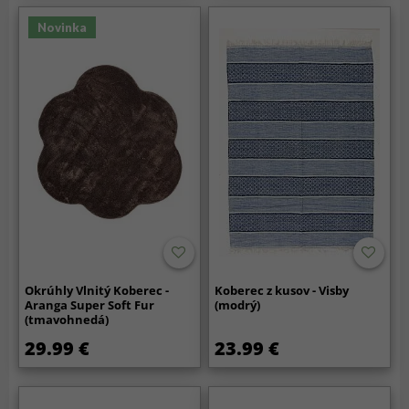
Novinka
Okrúhly Vlnitý Koberec -
Koberec z kusov - Visby
Aranga Super Soft Fur
(modrý)
(tmavohnedá)
29.99 €
23.99 €