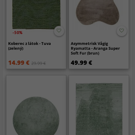
-50%
Koberec z látok - Tuva
Asymmetrisk Vågig
(zelený)
Ryamatta - Aranga Super
Soft Fur (brun)
14.99 €
49.99 €
29.99 €