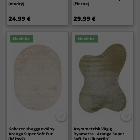
(modrý)
(čierna)
24.99 €
29.99 €
Novinka
Novinka
Koberec shaggy oválny -
Asymmetrisk Vågig
Aranga Super Soft Fur
Ryamatta - Aranga Super
(béžový)
Soft Fur (ljusgrön)