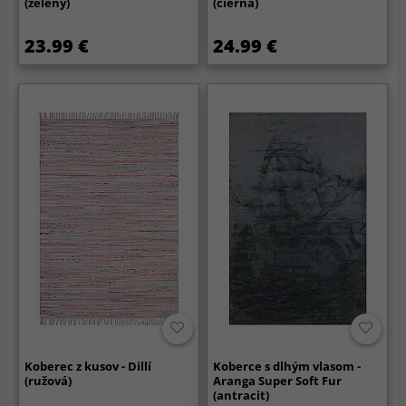
(zelený)
(čierna)
23.99 €
24.99 €
Koberec z kusov - Dillí
Koberce s dlhým vlasom -
(ružová)
Aranga Super Soft Fur
(antracit)