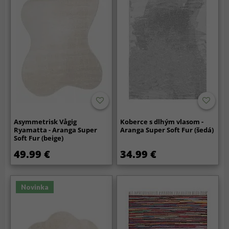
Asymmetrisk Vågig
Koberce s dlhým vlasom -
Ryamatta - Aranga Super
Aranga Super Soft Fur (šedá)
Soft Fur (beige)
49.99 €
34.99 €
Novinka