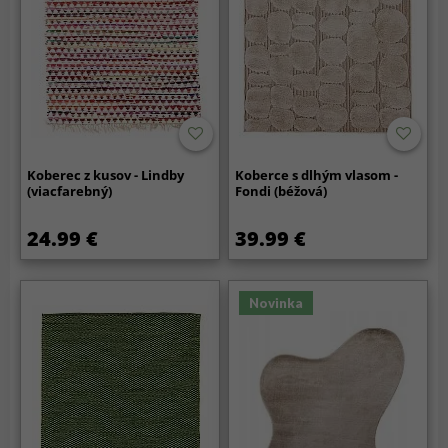
Koberec z kusov - Lindby
Koberce s dlhým vlasom -
(viacfarebný)
Fondi (béžová)
24.99 €
39.99 €
Novinka