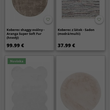
Koberec shaggy oválny -
Koberec z látok - Sadon
Aranga Super Soft Fur
(modrá/multi)
(hnedý)
99.99 €
37.99 €
Novinka