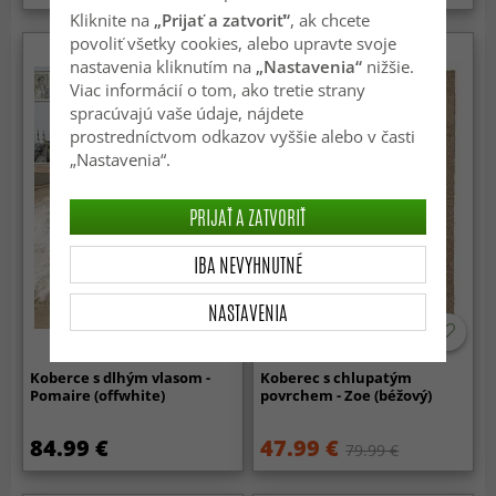
Kliknite na
„Prijať a zatvoriť“
, ak chcete
povoliť všetky cookies, alebo upravte svoje
nastavenia kliknutím na
„Nastavenia“
nižšie.
Viac informácií o tom, ako tretie strany
spracúvajú vaše údaje, nájdete
prostredníctvom odkazov vyššie alebo v časti
„Nastavenia“.
PRIJAŤ A ZATVORIŤ
IBA NEVYHNUTNÉ
NASTAVENIA
Koberce s dlhým vlasom -
Koberec s chlupatým
Pomaire (offwhite)
povrchem - Zoe (béžový)
84.99 €
47.99 €
79.99 €