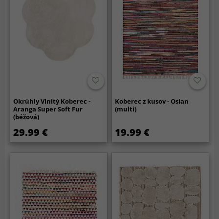
Okrúhly Vlnitý Koberec -
Koberec z kusov - Osian
Aranga Super Soft Fur
(multi)
(béžová)
29.99 €
19.99 €