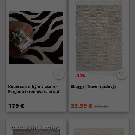
-30%
Koberce s dlhým vlasom -
Shaggy - Dover (béžový)
Fergana (krémová/čierna)
179 €
33.99 €
47.99 €