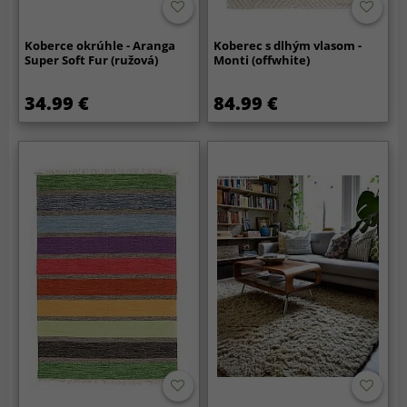
Koberce okrúhle - Aranga
Koberec s dlhým vlasom -
Super Soft Fur (ružová)
Monti (offwhite)
34.99 €
84.99 €