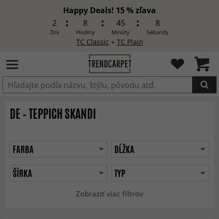
Happy Deals! 15 % zľava
2
8
45
7
Dni
Hodiny
Minúty
Sekundy
TC Classic
+
TC Plain
Produkt bol pridaný do košíka
DE – TEPPICH SKANDI
FARBA
DĹŽKA
ŠÍRKA
TYP
Zobraziť viac filtrov