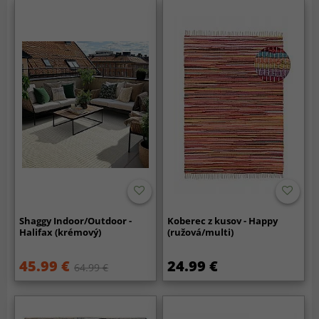
Shaggy Indoor/Outdoor -
Koberec z kusov - Happy
Halifax (krémový)
(ružová/multi)
45.99 €
24.99 €
64.99 €