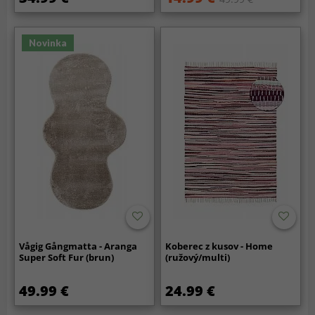
Novinka
Vågig Gångmatta - Aranga
Koberec z kusov - Home
Super Soft Fur (brun)
(ružový/multi)
49.99 €
24.99 €