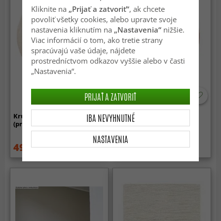
Kliknite na
„Prijať a zatvoriť“
, ak chcete
povoliť všetky cookies, alebo upravte svoje
nastavenia kliknutím na
„Nastavenia“
nižšie.
Viac informácií o tom, ako tretie strany
spracúvajú vaše údaje, nájdete
prostredníctvom odkazov vyššie alebo v časti
„Nastavenia“.
PRIJAŤ A ZATVORIŤ
IBA NEVYHNUTNÉ
Kruhový koberec - Hamilton
Koberce okrúhle - Aranga
(prírodný)
Super Soft Fur (ružová)
NASTAVENIA
49.99 €
34.99 €
54.99 €