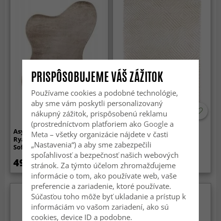
PRISPÔSOBUJEME VÁŠ ZÁŽITOK
Používame cookies a podobné technológie,
aby sme vám poskytli personalizovaný
nákupný zážitok, prispôsobenú reklamu
(prostredníctvom platforiem ako
Google
a
Asymmetrisk Vågig
Koberec s dlhým vlasom -
Meta
– všetky organizácie nájdete v časti
Ryamatta - Aranga Super
Monti (offwhite)
„Nastavenia“) a aby sme zabezpečili
Soft Fur (brun)
spoľahlivosť a bezpečnosť našich webových
49.99 €
84.99 €
stránok. Za týmto účelom zhromažďujeme
informácie o tom, ako používate web, vaše
preferencie a zariadenie, ktoré používate.
Súčasťou toho môže byť ukladanie a prístup k
informáciám vo vašom zariadení, ako sú
cookies, device ID a podobne.