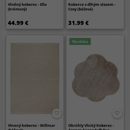
Vlněný koberec - Ella
Koberce s dlhým vlasom -
(krémový)
Cosy (béžová)
44.99 €
31.99 €
Novinka
Vlnený koberec - Willmar
Okrúhly Vlnitý Koberec -
(béžový)
Aranga Super Soft Fur