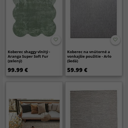
Koberec shaggy vlnitý -
Koberec na vnútorné a
Aranga Super Soft Fur
vonkajšie použitie - Arlo
(zelený)
(šedá)
99.99 €
59.99 €