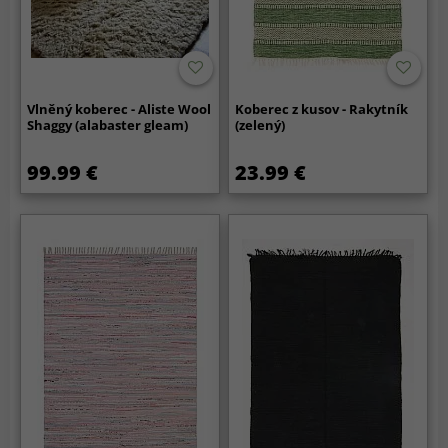
Vlněný koberec - Aliste Wool
Koberec z kusov - Rakytník
Shaggy (alabaster gleam)
(zelený)
99.99 €
23.99 €