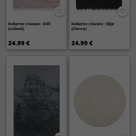
Koberec z kusov - Dillí
Koberec z kusov - Silje
(ružová)
(čierna)
24.99 €
24.99 €