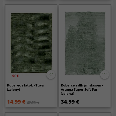
-50%
Koberec z látok - Tuva
Koberce s dlhým vlasom -
(zelený)
Aranga Super Soft Fur
(zelená)
14.99 €
34.99 €
29.99 €