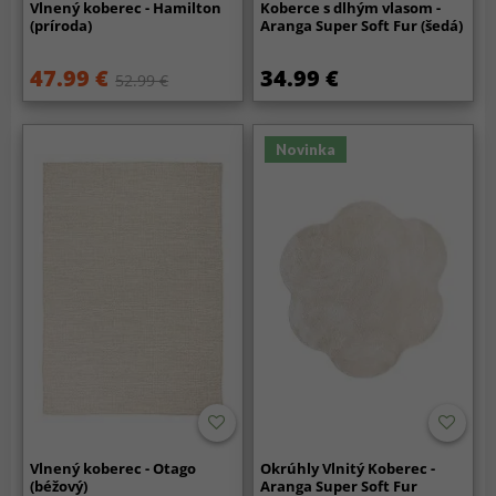
Vlnený koberec - Hamilton
Koberce s dlhým vlasom -
(príroda)
Aranga Super Soft Fur (šedá)
47.99 €
34.99 €
52.99 €
Novinka
Vlnený koberec - Otago
Okrúhly Vlnitý Koberec -
(béžový)
Aranga Super Soft Fur