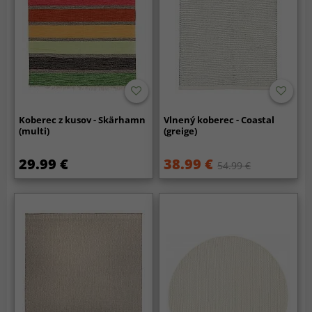
Koberec z kusov - Skärhamn
Vlnený koberec - Coastal
(multi)
(greige)
29.99 €
38.99 €
54.99 €