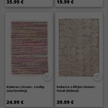
35.99 €
19.99 €
Koberec z kusov - Lindby
Koberce s dlhým vlasom -
(viacfarebný)
Fondi (béžová)
24.99 €
39.99 €