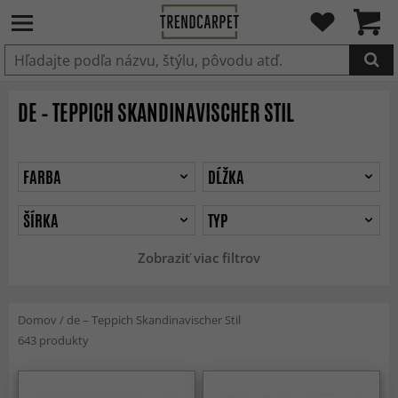
Produkt bol pridaný do košíka
DE – TEPPICH SKANDINAVISCHER STIL
FARBA
DĹŽKA
ŠÍRKA
TYP
Zobraziť viac filtrov
Domov
/
de – Teppich Skandinavischer Stil
643 produkty