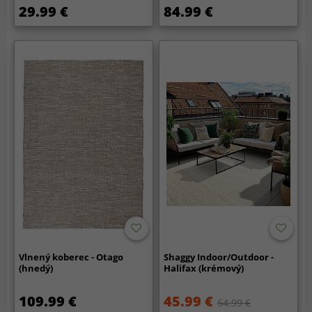
29.99 €
84.99 €
Vlnený koberec - Otago
Shaggy Indoor/Outdoor -
(hnedý)
Halifax (krémový)
109.99 €
45.99 €
64.99 €