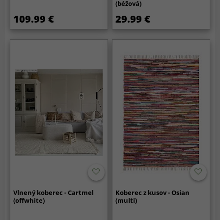
(béžová)
109.99 €
29.99 €
Vlnený koberec - Cartmel
Koberec z kusov - Osian
(offwhite)
(multi)