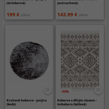
(strieborná)
(antracitová)
199 €
142.99 €
239 €
289 €
-30%
Kruhové koberce - Janjira
Koberce s dlhým vlasom -
(šedá)
Imbabura (béžová)