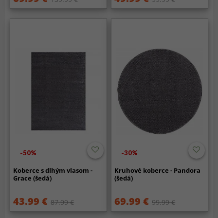
-50%
-30%
Koberce s dlhým vlasom -
Kruhové koberce - Pandora
Grace (šedá)
(šedá)
43.99 €
69.99 €
87.99 €
99.99 €