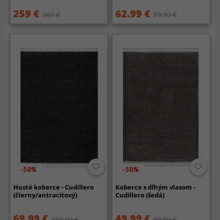
259 €
62.99 €
369 €
89.99 €
-50%
-50%
Husté koberce - Cudillero
Koberce s dlhým vlasom -
(čierny/antracitový)
Cudillero (šedá)
69.99 €
49.99 €
139.99 €
99.99 €