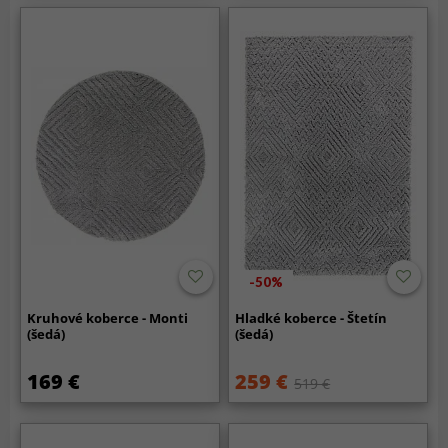
-50%
Kruhové koberce - Monti
Hladké koberce - Štetín
(šedá)
(šedá)
169 €
259 €
519 €