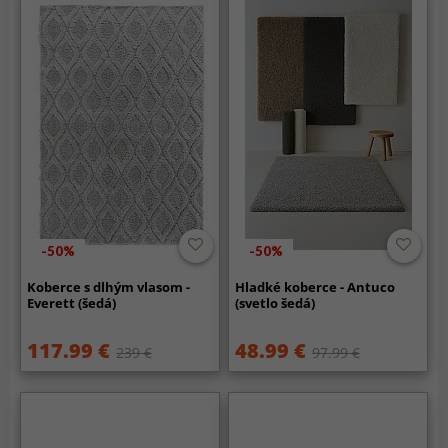
-50%
-50%
Koberce s dlhým vlasom -
Hladké koberce - Antuco
Everett (šedá)
(svetlo šedá)
117.99 €
48.99 €
239 €
97.99 €