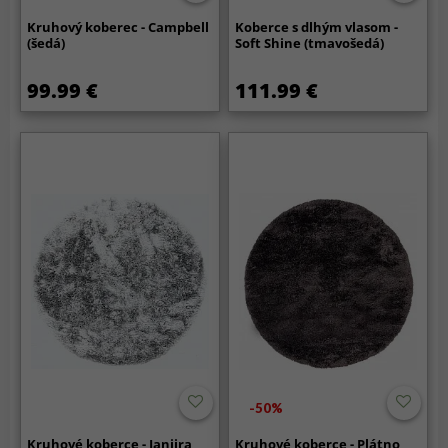
Kruhový koberec - Campbell
Koberce s dlhým vlasom -
(šedá)
Soft Shine (tmavošedá)
99.99 €
111.99 €
-50%
Kruhové koberce - Janjira
Kruhové koberce - Plátno