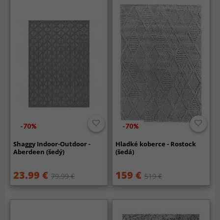
-70%
-70%
Shaggy Indoor-Outdoor -
Hladké koberce - Rostock
Aberdeen (šedý)
(šedá)
23.99 €
159 €
79.99 €
519 €