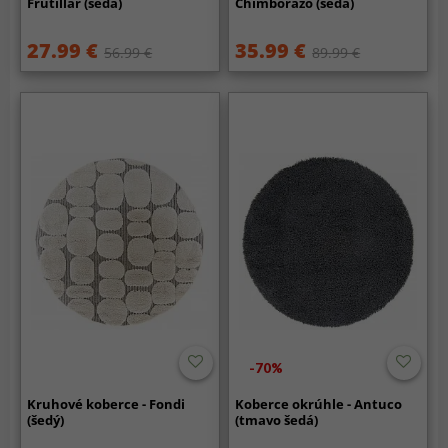
Frutillar (šedá)
Chimborazo (šedá)
27.99 €
35.99 €
56.99 €
89.99 €
-70%
Kruhové koberce - Fondi
Koberce okrúhle - Antuco
(šedý)
(tmavo šedá)