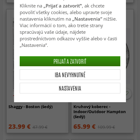
Kliknite na
„Prijať a zatvoriť“
, ak chcete
povoliť všetky cookies, alebo upravte svoje
nastavenia kliknutím na
„Nastavenia“
nižšie.
Viac informácií o tom, ako tretie strany
spracúvajú vaše údaje, nájdete
prostredníctvom odkazov vyššie alebo v časti
„Nastavenia“.
PRIJAŤ A ZATVORIŤ
IBA NEVYHNUTNÉ
NASTAVENIA
-50%
-40%
Shaggy - Boston (šedý)
Kruhový koberec -
Indoor/Outdoor Hampton
(šedý)
23.99 €
65.99 €
47.99 €
109.99 €