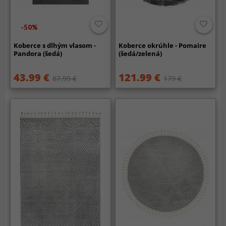
-50%
Koberce s dlhým vlasom -
Koberce okrúhle - Pomaire
Pandora (šedá)
(šedá/zelená)
43.99 €
121.99 €
87.99 €
179 €