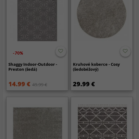
-70%
Shaggy Indoor-Outdoor -
Kruhové koberce - Cosy
Preston (šedá)
(šedobéžový)
14.99 €
29.99 €
49.99 €