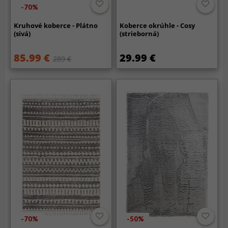
-70%
Kruhové koberce - Plátno
Koberce okrúhle - Cosy
(sivá)
(strieborná)
85.99 €
29.99 €
289 €
-70%
-50%