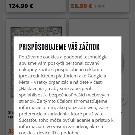
124.99 €
58.99 €
199 €
PRISPÔSOBUJEME VÁŠ ZÁŽITOK
Používame cookies a podobné technológie,
aby sme vám poskytli personalizovaný
nákupný zážitok, prispôsobenú reklamu
(prostredníctvom platforiem ako
Google
a
Meta
– všetky organizácie nájdete v časti
„Nastavenia“) a aby sme zabezpečili
spoľahlivosť a bezpečnosť našich webových
stránok. Za týmto účelom zhromažďujeme
-40%
-50%
informácie o tom, ako používate web, vaše
Shaggy Indoor-Outdoor -
Kruhové koberce - Antuco
preferencie a zariadenie, ktoré používate.
Hampton (šedý)
(šedá)
Súčasťou toho môže byť ukladanie a prístup k
informáciám vo vašom zariadení, ako sú
32.99 €
96.99 €
54.99 €
199 €
cookies, device ID a podobne.