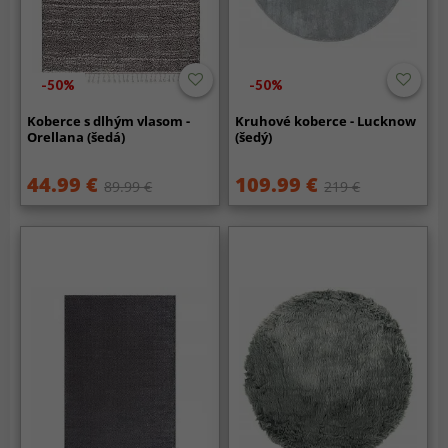
-50%
-50%
Koberce s dlhým vlasom -
Kruhové koberce - Lucknow
Orellana (šedá)
(šedý)
44.99 €
109.99 €
89.99 €
219 €