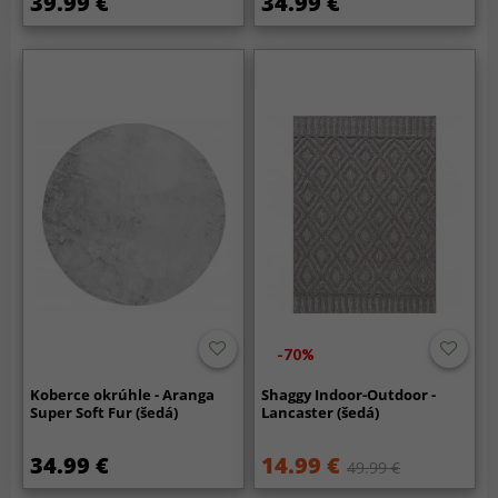
39.99 €
34.99 €
-70%
Koberce okrúhle - Aranga
Shaggy Indoor-Outdoor -
Super Soft Fur (šedá)
Lancaster (šedá)
34.99 €
14.99 €
49.99 €