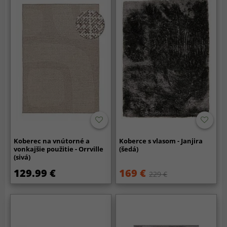
Koberec na vnútorné a
Koberce s vlasom - Janjira
vonkajšie použitie - Orrville
(šedá)
(sivá)
129.99 €
169 €
229 €