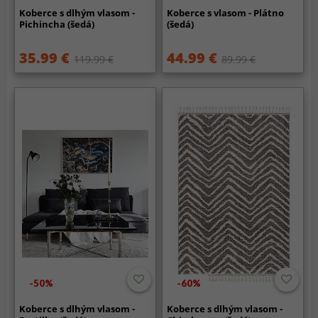
Koberce s dlhým vlasom -
Koberce s vlasom - Plátno
Pichincha (šedá)
(šedá)
35.99 €
44.99 €
119.99 €
89.99 €
-50%
-60%
Koberce s dlhým vlasom -
Koberce s dlhým vlasom -