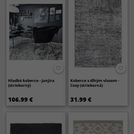
Hladké koberce - Janjira
Koberce s dlhým vlasom -
(strieborný)
Cosy (strieborná)
106.99 €
31.99 €