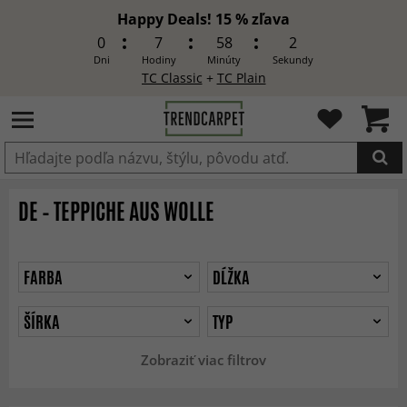
Happy Deals! 15 % zľava
0
7
58
0
Dni
Hodiny
Minúty
Sekundy
TC Classic
+
TC Plain
Produkt bol pridaný do košíka
DE – TEPPICHE AUS WOLLE
FARBA
DĹŽKA
ŠÍRKA
TYP
Zobraziť viac filtrov