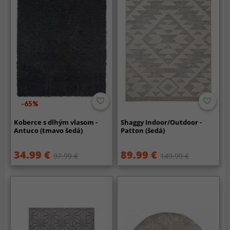
-65%
Koberce s dlhým vlasom -
Shaggy Indoor/Outdoor -
Antuco (tmavo šedá)
Patton (šedá)
34.99 €
89.99 €
97.99 €
149.99 €