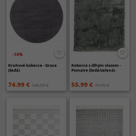
-50%
Kruhové koberce - Grace
Koberce s dlhým vlasom -
(šedá)
Pomaire (šedá/zelená)
74.99 €
55.99 €
149.99 €
79.99 €