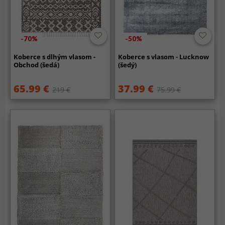
-70%
-50%
Koberce s dlhým vlasom -
Koberce s vlasom - Lucknow
Obchod (šedá)
(šedý)
65.99 €
37.99 €
219 €
75.99 €