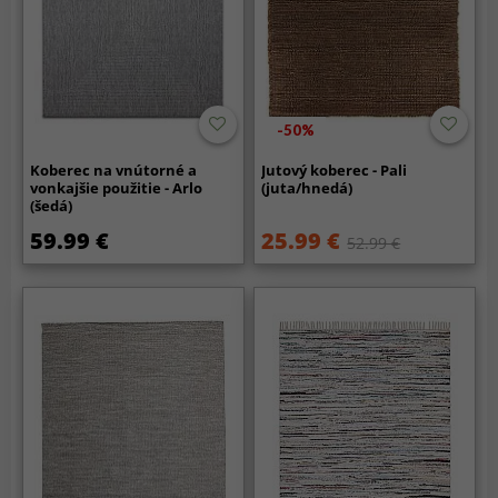
-50%
Koberec na vnútorné a
Jutový koberec - Pali
vonkajšie použitie - Arlo
(juta/hnedá)
(šedá)
59.99 €
25.99 €
52.99 €