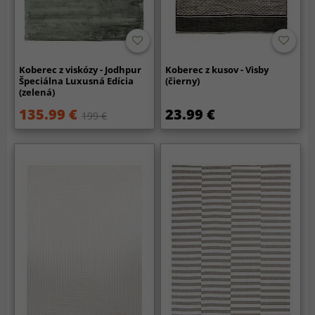
Koberec z viskózy - Jodhpur
Koberec z kusov - Visby
Špeciálna Luxusná Edícia
(čierny)
(zelená)
135.99 €
23.99 €
199 €