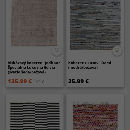
Viskózový koberec - Jodhpur
Koberec z kusov - Darsi
Špeciálna Luxusná Edícia
(modrá/bežová)
(svetlo šedá/bežová)
135.99 €
25.99 €
199 €