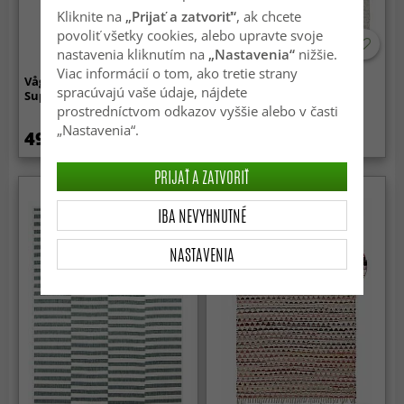
Kliknite na
„Prijať a zatvoriť“
, ak chcete
povoliť všetky cookies, alebo upravte svoje
nastavenia kliknutím na
„Nastavenia“
nižšie.
Viac informácií o tom, ako tretie strany
Vågig Gångmatta - Aranga
Vlnený koberec - Dhurry
spracúvajú vaše údaje, nájdete
Super Soft Fur (beige)
(šedý)
prostredníctvom odkazov vyššie alebo v časti
„Nastavenia“.
49.99 €
25.99 €
PRIJAŤ A ZATVORIŤ
IBA NEVYHNUTNÉ
NASTAVENIA