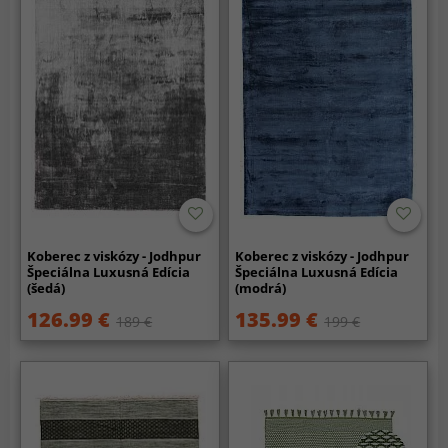
Koberec z viskózy - Jodhpur
Koberec z viskózy - Jodhpur
Špeciálna Luxusná Edícia
Špeciálna Luxusná Edícia
(šedá)
(modrá)
126.99 €
135.99 €
189 €
199 €