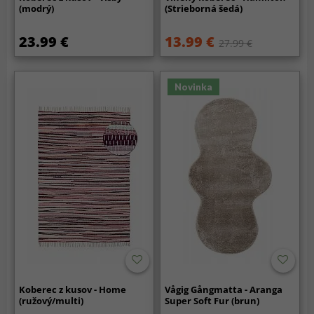
(modrý)
(Strieborná šedá)
23.99 €
13.99 €
27.99 €
Novinka
Koberec z kusov - Home
Vågig Gångmatta - Aranga
(ružový/multi)
Super Soft Fur (brun)