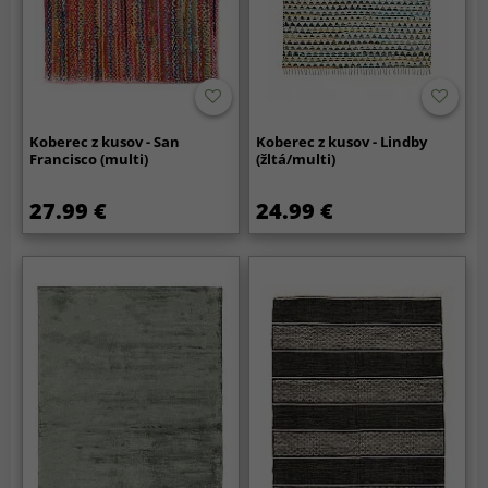
Koberec z kusov - San
Koberec z kusov - Lindby
Francisco (multi)
(žltá/multi)
27.99 €
24.99 €