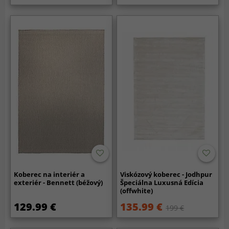
Koberec na interiér a
Viskózový koberec - Jodhpur
exteriér - Bennett (béžový)
Špeciálna Luxusná Edícia
(offwhite)
129.99 €
135.99 €
199 €