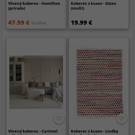
Vlnený koberec - Hamilton
Koberec z kusov - Osian
(príroda)
(multi)
47.99 €
19.99 €
52.99 €
Vlnený koberec - Cartmel
Koberec z kusov - Lindby