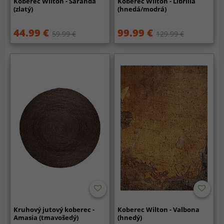
Koberec Wilton - Saranda
Koberec Wilton - Librilla
(zlatý)
(hnedá/modrá)
44.99 €
99.99 €
59.99 €
129.99 €
Kruhový jutový koberec -
Koberec Wilton - Valbona
Amasia (tmavošedý)
(hnedý)