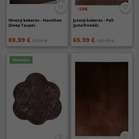
-50%
Vlnený koberec - Hamilton
Jutový koberec - Pali
(Deep Taupe)
(juta/hnedá)
89.99 €
65.99 €
99.99 €
132.99 €
Novinka