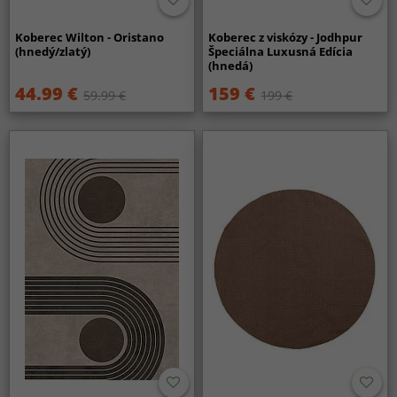
Koberec Wilton - Oristano
Koberec z viskózy - Jodhpur
(hnedý/zlatý)
Špeciálna Luxusná Edícia
(hnedá)
44.99 €
159 €
59.99 €
199 €