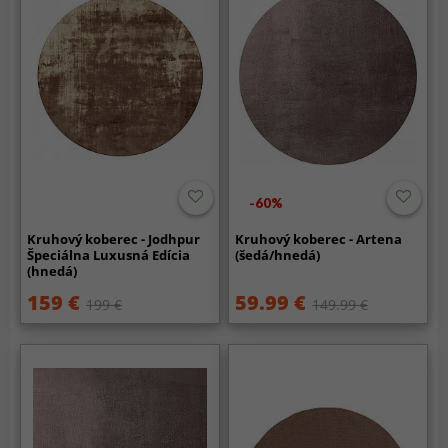
-60%
Kruhový koberec - Jodhpur
Kruhový koberec - Artena
Špeciálna Luxusná Edícia
(šedá/hnedá)
(hnedá)
159 €
59.99 €
199 €
149.99 €