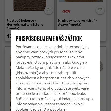
-30%
Plastové koberce -
Kruhový koberec (sisal) -
Horredsmattan Estelle
Agave (hnedá)
(hnedá)
137.99 €
87.99 €
124.99 €
PRISPÔSOBUJEME VÁŠ ZÁŽITOK
Používame cookies a podobné technológie,
aby sme vám poskytli personalizovaný
Novinka
nákupný zážitok, prispôsobenú reklamu
(prostredníctvom platforiem ako
Google
a
Meta
– všetky organizácie nájdete v časti
„Nastavenia“) a aby sme zabezpečili
spoľahlivosť a bezpečnosť našich webových
stránok. Za týmto účelom zhromažďujeme
informácie o tom, ako používate web, vaše
preferencie a zariadenie, ktoré používate.
Súčasťou toho môže byť ukladanie a prístup k
informáciám vo vašom zariadení, ako sú
cookies, device ID a podobne.