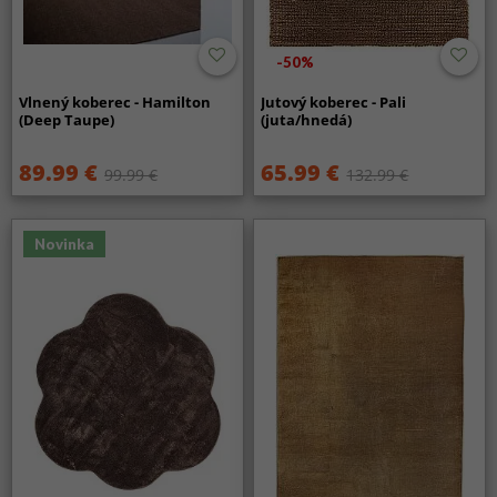
-50%
Vlnený koberec - Hamilton
Jutový koberec - Pali
(Deep Taupe)
(juta/hnedá)
89.99 €
65.99 €
99.99 €
132.99 €
Novinka