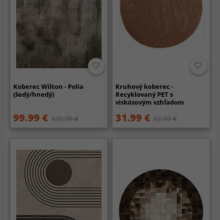
Koberec Wilton - Polia
Kruhový koberec -
(šedý/hnedý)
Recyklovaný PET s
viskózovým vzhľadom
(hnedá)
99.99 €
31.99 €
129.99 €
53.99 €