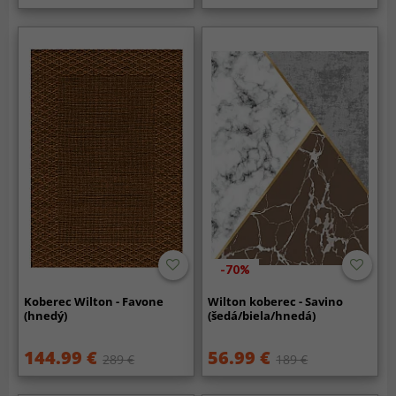
-70%
Koberec Wilton - Favone
Wilton koberec - Savino
(hnedý)
(šedá/biela/hnedá)
144.99 €
56.99 €
289 €
189 €