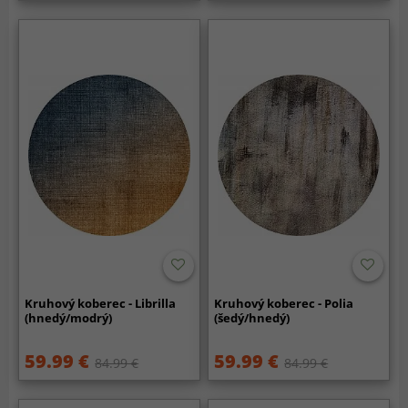
Kruhový koberec - Librilla
Kruhový koberec - Polia
(hnedý/modrý)
(šedý/hnedý)
59.99 €
59.99 €
84.99 €
84.99 €