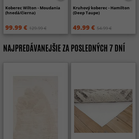
Koberec Wilton - Moudania
Kruhový koberec - Hamilton
(hnedá/čierna)
(Deep Taupe)
99.99 €
49.99 €
129.99 €
54.99 €
NAJPREDÁVANEJŠIE ZA POSLEDNÝCH 7 DNÍ