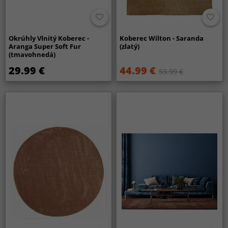
Okrúhly Vlnitý Koberec -
Koberec Wilton - Saranda
Aranga Super Soft Fur
(zlatý)
(tmavohnedá)
29.99 €
44.99 €
59.99 €