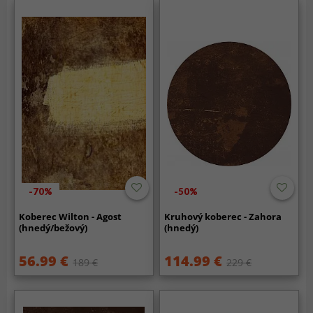
-70%
-50%
Koberec Wilton - Agost
Kruhový koberec - Zahora
(hnedý/bežový)
(hnedý)
56.99 €
114.99 €
189 €
229 €