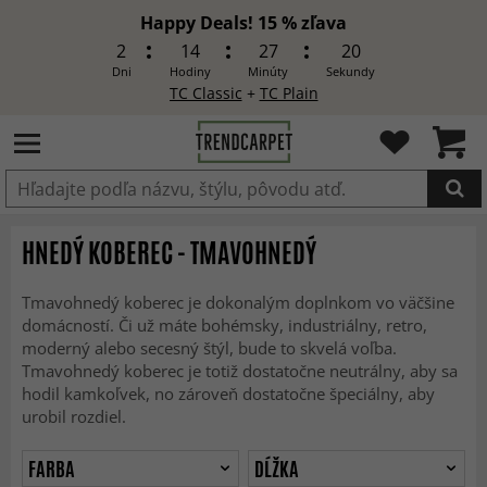
Happy Deals! 15 % zľava
2
14
27
18
Dni
Hodiny
Minúty
Sekundy
TC Classic
+
TC Plain
Produkt bol pridaný do košíka
HNEDÝ KOBEREC - TMAVOHNEDÝ
Tmavohnedý koberec je dokonalým doplnkom vo väčšine
domácností. Či už máte bohémsky, industriálny, retro,
moderný alebo secesný štýl, bude to skvelá voľba.
Tmavohnedý koberec je totiž dostatočne neutrálny, aby sa
hodil kamkoľvek, no zároveň dostatočne špeciálny, aby
urobil rozdiel.
FARBA
DĹŽKA