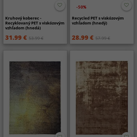
-50%
Kruhový koberec -
Recycled PET s viskózovým
Recyklovaný PET s viskózovým
vzhľadom (hnedý)
vzhľadom (hnedá)
31.99 €
28.99 €
53.99 €
57.99 €