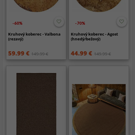
-60%
-70%
Kruhový koberec - Valbona
Kruhový koberec - Agost
(rezavý)
(hnedý/bežový)
59.99 €
44.99 €
149.99 €
149.99 €