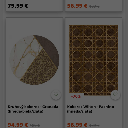
79.99 €
56.99 €
189 €
-70%
Kruhový koberec - Granada
Koberec Wilton - Pachino
(hnedá/biela/zlatá)
(hnedá/zlatá)
94.99 €
56.99 €
189 €
189 €