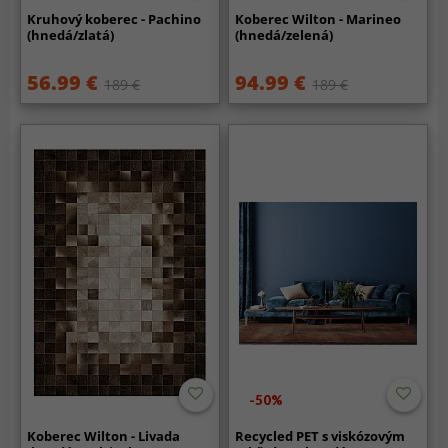
Kruhový koberec - Pachino
Koberec Wilton - Marineo
(hnedá/zlatá)
(hnedá/zelená)
56.99 €
94.99 €
189 €
189 €
-50%
Koberec Wilton - Livada
Recycled PET s viskózovým