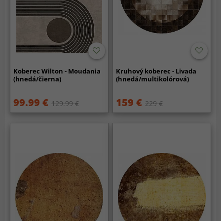
Koberec Wilton - Moudania
Kruhový koberec - Livada
(hnedá/čierna)
(hnedá/multikolórová)
99.99 €
159 €
129.99 €
229 €