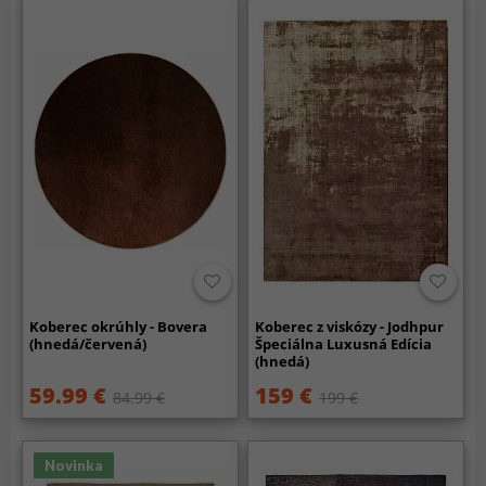
Koberec okrúhly - Bovera
Koberec z viskózy - Jodhpur
(hnedá/červená)
Špeciálna Luxusná Edícia
(hnedá)
59.99 €
159 €
84.99 €
199 €
Novinka