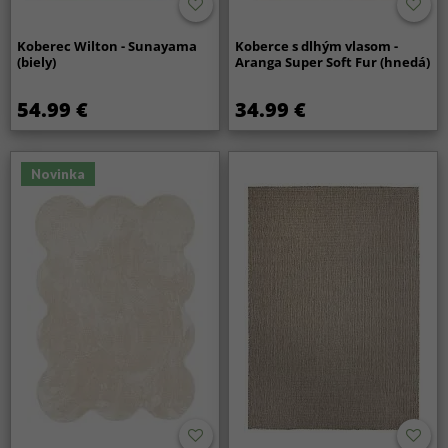
Koberec Wilton - Sunayama
Koberce s dlhým vlasom -
(biely)
Aranga Super Soft Fur (hnedá)
54.99 €
34.99 €
Novinka