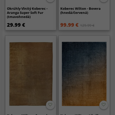
Okrúhly Vlnitý Koberec -
Koberec Wilton - Bovera
Aranga Super Soft Fur
(hnedá/červená)
(tmavohnedá)
29.99 €
99.99 €
129.99 €