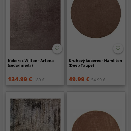
Koberec Wilton - Artena
Kruhový koberec - Hamilton
(šedá/hnedá)
(Deep Taupe)
134.99 €
49.99 €
189 €
54.99 €