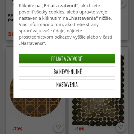
-70%
Kliknite na
„Prijať a zatvoriť“
, ak chcete
povoliť všetky cookies, alebo upravte svoje
Koberec Wilton - Nonza
Jutematta - Senaki (mörk
nastavenia kliknutím na
„Nastavenia“
nižšie.
(hnedý)
taupe/vit)
Viac informácií o tom, ako tretie strany
spracúvajú vaše údaje, nájdete
56.99 €
79.99 €
189 €
prostredníctvom odkazov vyššie alebo v časti
„Nastavenia“.
PRIJAŤ A ZATVORIŤ
IBA NEVYHNUTNÉ
NASTAVENIA
-70%
-50%