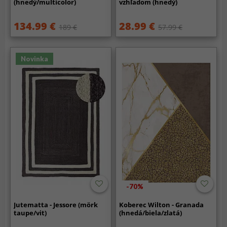
(hnedý/multicolor)
vzhľadom (hnedý)
134.99 €
28.99 €
189 €
57.99 €
Novinka
-70%
Jutematta - Jessore (mörk
Koberec Wilton - Granada
taupe/vit)
(hnedá/biela/zlatá)