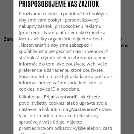
PRISPÔSOBUJEME VÁŠ ZÁŽITOK
ZÁKAZNÍCKY SERVIS
INFORMÁCIE
Používame cookies a podobné technológie,
aby sme vám poskytli personalizovaný
nákupný zážitok, prispôsobenú reklamu
FAQ
Informácie o cookies
(prostredníctvom platforiem ako
Google
a
Ako nás kontaktovať?
O nás
Meta
– všetky organizácie nájdete v časti
Zaregistrujte svoju reklamáciu
Obchodné podmienky
„Nastavenia“) a aby sme zabezpečili
/ vrátenie tovaru
Zásady pre obsah vytvorený
spoľahlivosť a bezpečnosť našich webových
používateľmi
stránok. Za týmto účelom zhromažďujeme
Blog
informácie o tom, ako používate web, vaše
Prihlásiť sa
preferencie a zariadenie, ktoré používate.
Súčasťou toho môže byť ukladanie a prístup k
NEWSLETTER
informáciám vo vašom zariadení, ako sú
cookies, device ID a podobne.
Údaje, ktoré zadáte, budú použité iba na
Kliknite na
„Prijať a zatvoriť“
, ak chcete
zasielanie našich noviniek.
povoliť všetky cookies, alebo upravte svoje
nastavenia kliknutím na
„Nastavenia“
nižšie.
Viac informácií o tom, ako tretie strany
spracúvajú vaše údaje, nájdete
ODOBERAŤ
prostredníctvom odkazov vyššie alebo v časti