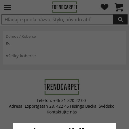
Produkt bol pridaný do košíka
Domov
/
Koberce
Všetky koberce
Telefón: +46 31-320 22 00
Adresa: Exportgatan 28, 422 46 Hisings Backa, Švédsko
Kontaktujte nás