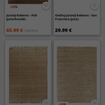
-50%
Jutový koberec - Pali
Oválny jutový koberec - San
(juta/hnedá)
Francisco (juta)
65.99 €
29.99 €
132.99 €
-50%