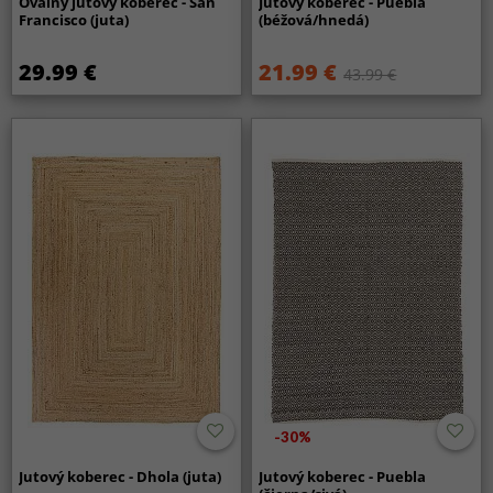
Oválny jutový koberec - San
Jutový koberec - Puebla
Francisco (juta)
(béžová/hnedá)
29.99 €
21.99 €
43.99 €
-30%
Jutový koberec - Dhola (juta)
Jutový koberec - Puebla