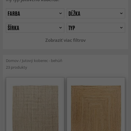
FARBA
DĹŽKA
ŠÍRKA
TYP
Zobraziť viac filtrov
Domov
/
Jutový koberec - behúň
23 produkty