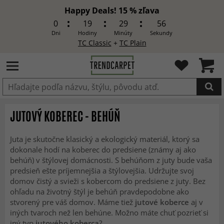
Happy Deals! 15 % zľava
0
19
29
54
Dni
Hodiny
Minúty
Sekundy
TC Classic
+
TC Plain
Produkt bol pridaný do košíka
JUTOVÝ KOBEREC - BEHÚŇ
Juta je skutočne klasický a ekologický materiál, ktorý sa
dokonale hodí na koberec do predsiene (známy aj ako
behúň) v štýlovej domácnosti. S behúňom z juty bude vaša
predsieň ešte príjemnejšia a štýlovejšia. Udržujte svoj
domov čistý a svieži s kobercom do predsiene z juty. Bez
ohľadu na životný štýl je behúň pravdepodobne ako
stvorený pre váš domov. Máme tiež
jutové koberce
aj v
iných tvaroch než len behúne. Možno máte chuť pozrieť si
iný typ
jutového koberca
?