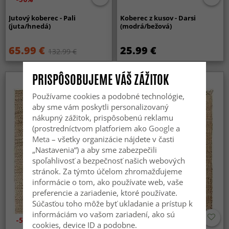
Jutový koberec - Pali
Koberec z kusov - Darsi
(juta/hnedá)
(modrá/bežová)
65.99 €
25.99 €
132.99 €
PRISPÔSOBUJEME VÁŠ ZÁŽITOK
Používame cookies a podobné technológie,
aby sme vám poskytli personalizovaný
nákupný zážitok, prispôsobenú reklamu
(prostredníctvom platforiem ako
Google
a
Meta
– všetky organizácie nájdete v časti
„Nastavenia“) a aby sme zabezpečili
spoľahlivosť a bezpečnosť našich webových
stránok. Za týmto účelom zhromažďujeme
informácie o tom, ako používate web, vaše
preferencie a zariadenie, ktoré používate.
Súčasťou toho môže byť ukladanie a prístup k
informáciám vo vašom zariadení, ako sú
-50%
cookies, device ID a podobne.