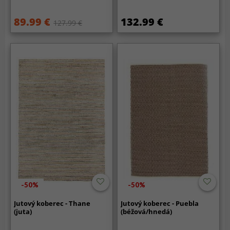
89.99 €
132.99 €
127.99 €
-50%
-50%
Jutový koberec - Thane
Jutový koberec - Puebla
(juta)
(béžová/hnedá)