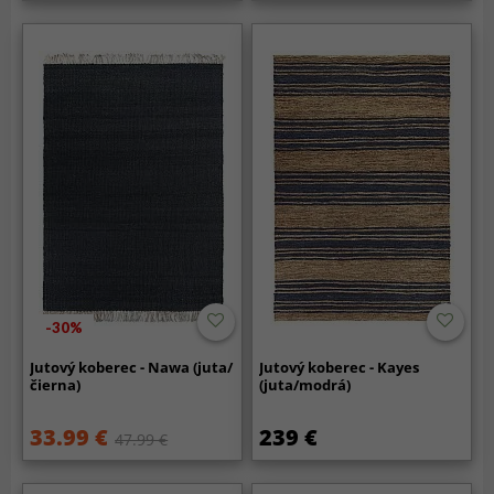
-30%
Jutový koberec - Nawa (juta/
Jutový koberec - Kayes
čierna)
(juta/modrá)
33.99 €
239 €
47.99 €