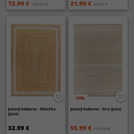
72.99 €
21.99 €
145.99 €
43.99 €
-50%
Jutový koberec - Mantha
Jutový koberec - Sira (juta)
(juta)
32.99 €
55.99 €
111.99 €