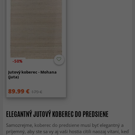
-50%
Jutový koberec - Mohana
(juta)
89.99 €
179 €
ELEGANTNÝ JUTOVÝ KOBEREC DO PREDSIENE
Samozrejme,
koberec do predsiene
musí byť elegantný a
príjemný, aby ste sa vy aj vaši hostia cítili naozaj vítaní, keď