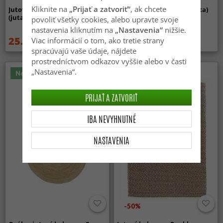
Kliknite na
„Prijať a zatvoriť“
, ak chcete
Jutový koberec - Pali
Jutový koberec - Daloa (juta)
(juta/príroda)
povoliť všetky cookies, alebo upravte svoje
nastavenia kliknutím na
„Nastavenia“
nižšie.
25.99 €
49.99 €
Viac informácií o tom, ako tretie strany
52.99 €
spracúvajú vaše údaje, nájdete
prostredníctvom odkazov vyššie alebo v časti
„Nastavenia“.
Novinka
PRIJAŤ A ZATVORIŤ
IBA NEVYHNUTNÉ
NASTAVENIA
-50%