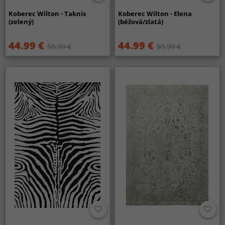
Koberec Wilton - Taknis
Koberec Wilton - Elena
(zelený)
(béžová/zlatá)
44.99 €
44.99 €
59.99 €
59.99 €