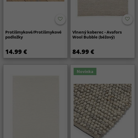
Protišmykové/Protišmykové
Vlnený koberec - Avafors
podložky
Wool Bubble (béžový)
14.99 €
84.99 €
Novinka