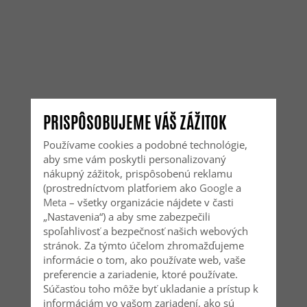
PRISPÔSOBUJEME VÁŠ ZÁŽITOK
Používame cookies a podobné technológie,
aby sme vám poskytli personalizovaný
nákupný zážitok, prispôsobenú reklamu
(prostredníctvom platforiem ako
Google
a
Meta
– všetky organizácie nájdete v časti
„Nastavenia“) a aby sme zabezpečili
spoľahlivosť a bezpečnosť našich webových
stránok. Za týmto účelom zhromažďujeme
informácie o tom, ako používate web, vaše
preferencie a zariadenie, ktoré používate.
Súčasťou toho môže byť ukladanie a prístup k
informáciám vo vašom zariadení, ako sú