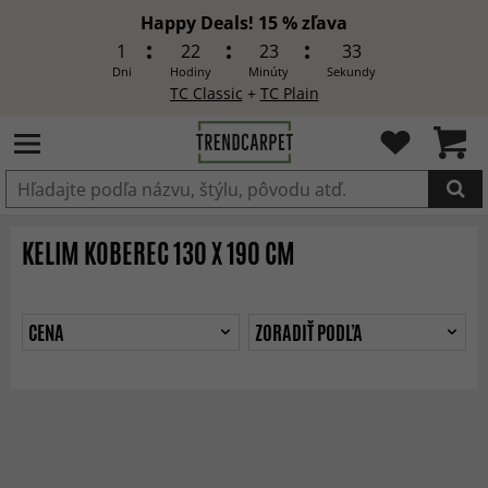
Happy Deals! 15 % zľava
1
22
23
33
Dni
Hodiny
Minúty
Sekundy
TC Classic
+
TC Plain
Produkt bol pridaný do košíka
KELIM KOBEREC 130 X 190 CM
CENA
ZORADIŤ PODĽA