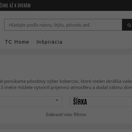
ČENIE AŽ K DVERÁM
TC Home
Inšpirácia
kde ponúkame pôsobivý výber kobercov, ktoré nielen skrášlia vaše 
x 3 metre môžete vytvoriť príjemnú atmosféru a dodať vášmu d
ŠÍRKA
Zobraziť viac filtrov