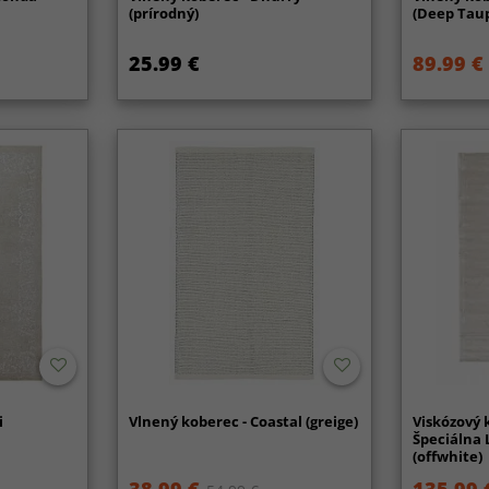
(prírodný)
(Deep Tau
25.99 €
89.99 €
i
Vlnený koberec - Coastal (greige)
Viskózový 
Špeciálna 
(offwhite)
38.99 €
135.99 