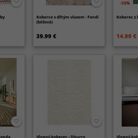
-50%
dby
Koberce s dlhým vlasom - Fondi
Koberec z l
(béžová)
39.99 €
14.99 €
Ronda
Vlnený koberec - Dhurry
Vlnený kob