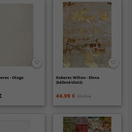
erec - Otago
Koberec Wilton - Elena
(béžová/zlatá)
€
44.99 €
59.99 €