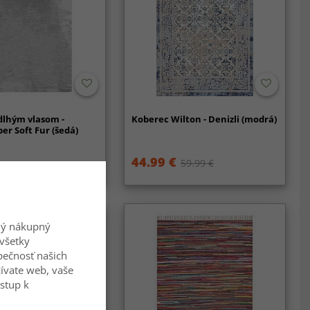
dlhým vlasom -
Koberec Wilton - Denizli (modrá)
er Soft Fur (šedá)
44.99 €
59.99 €
ný nákupný
všetky
zpečnosť našich
ívate web, vaše
ístup k