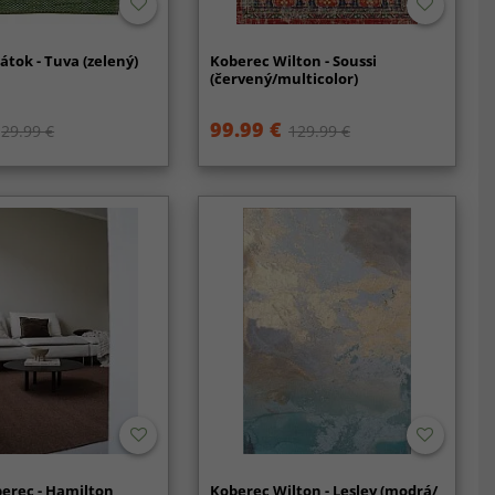
átok - Tuva (zelený)
Koberec Wilton - Soussi
(červený/multicolor)
99.99 €
29.99 €
129.99 €
erec - Hamilton
Koberec Wilton - Lesley (modrá/