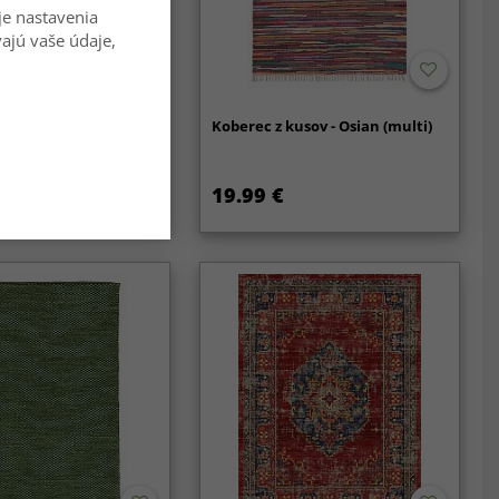
je nastavenia
vajú vaše údaje,
lton - Bouhjar
Koberec z kusov - Osian (multi)
ová/multicolor)
19.99 €
59.99 €