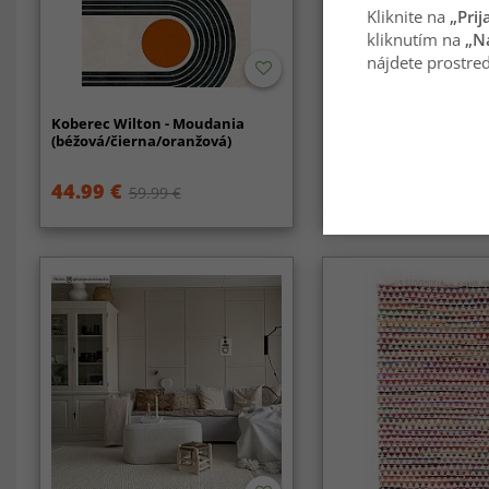
Kliknite na
„Prij
kliknutím na
„N
nájdete prostred
Koberec Wilton - Moudania
Koberec Wilton - Ces
(béžová/čierna/oranžová)
(oranžový)
44.99 €
44.99 €
59.99 €
59.99 €