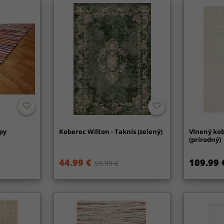
py
Koberec Wilton - Taknis (zelený)
Vlnený kob
(prírodný)
44.99 €
109.99 
59.99 €