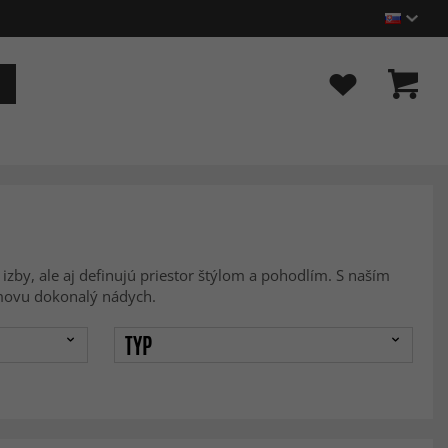
izby, ale aj definujú priestor štýlom a pohodlím. S naším
omovu dokonalý nádych.
TYP