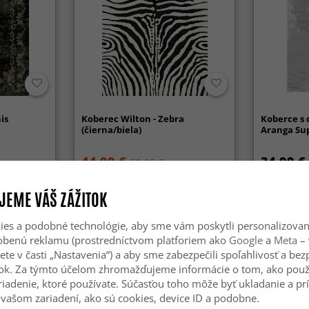
is
Koberec Wilton - Zebra
Koberce s 
(čierna/biela)
Aranga Sup
44.99 €
34.99 €
59.99 €
JEME VÁŠ ZÁŽITOK
es a podobné technológie, aby sme vám poskytli personalizova
sobenú reklamu (prostredníctvom platforiem ako
Google
a
Meta
– 
ete v časti „Nastavenia“) a aby sme zabezpečili spoľahlivosť a be
ok. Za týmto účelom zhromažďujeme informácie o tom, ako použ
riadenie, ktoré používate. Súčasťou toho môže byť ukladanie a pr
vašom zariadení, ako sú cookies, device ID a podobne.