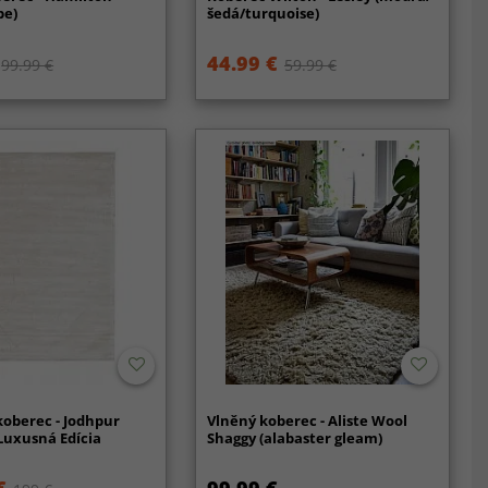
pe)
šedá/turquoise)
44.99 €
99.99 €
59.99 €
koberec - Jodhpur
Vlněný koberec - Aliste Wool
Luxusná Edícia
Shaggy (alabaster gleam)
€
99.99 €