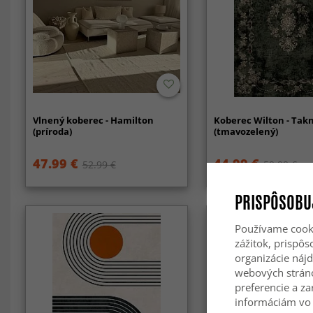
Vlnený koberec - Hamilton
Koberec Wilton - Takn
(príroda)
(tmavozelený)
47.99 €
44.99 €
52.99 €
59.99 €
PRISPÔSOBU
Používame cooki
zážitok, prispô
organizácie nájd
webových strán
preferencie a za
informáciám vo 