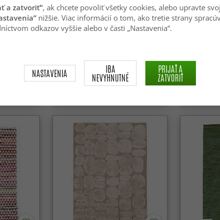
ať a zatvoriť“
, ak chcete povoliť všetky cookies, alebo upravte svo
astavenia“
nižšie. Viac informácií o tom, ako tretie strany spracú
níctvom odkazov vyššie alebo v časti „Nastavenia“.
ano
Vlnený koberec - Otago (béžový)
Koberec Wi
(modrá/růž
IBA
PRIJAŤ A
NASTAVENIA
NEVYHNUTNÉ
ZATVORIŤ
109.99 €
44.99 €