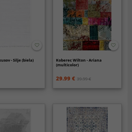
usov - Silje (biela)
Koberec Wilton - Ariana
(multicolor)
29.99 €
39.99 €