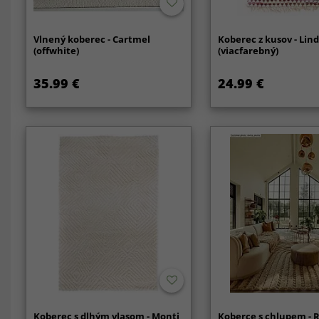
Vlnený koberec - Cartmel
Koberec z kusov - Lin
(offwhite)
(viacfarebný)
35.99 €
24.99 €
Koberec s dlhým vlasom - Monti
Koberce s chlupem - 