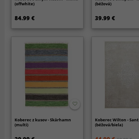
(offwhite)
(béžová)
84.99 €
39.99 €
Koberec z kusov - Skärhamn
Koberec Wilton - Sant
(multi)
(béžová/biela)
29.99 €
44.99 €