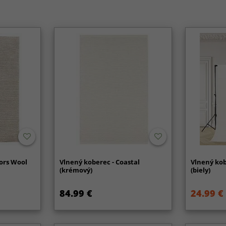
fors Wool
Vlnený koberec - Coastal
Vlnený kob
(krémový)
(biely)
84.99 €
24.99 €