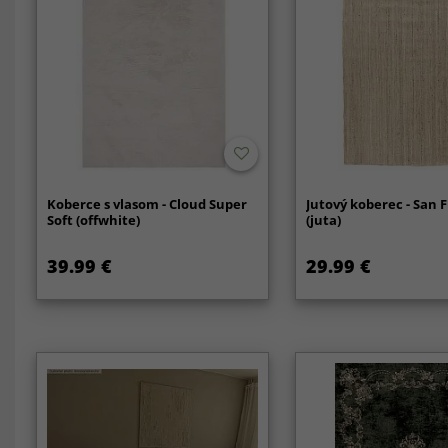
Koberce s vlasom - Cloud Super
Jutový koberec - San 
Soft (offwhite)
(juta)
39.99 €
29.99 €