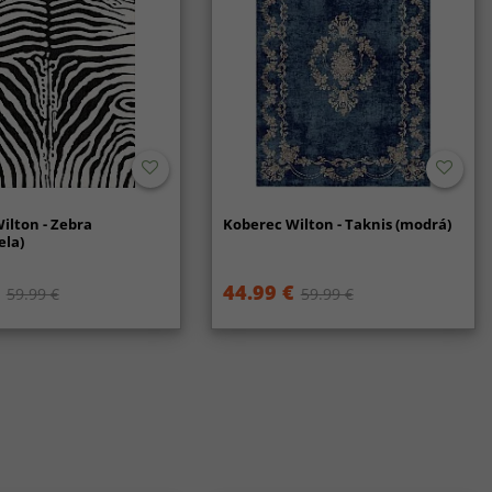
ilton - Zebra
Koberec Wilton - Taknis (modrá)
ela)
44.99 €
59.99 €
59.99 €