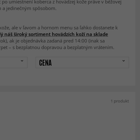
yt po umiestnení koberca z hovädzej kože práve v béžovej
nym a jedinečným spôsobom.
 kože, ale v ľavom a hornom menu sa ľahko dostanete k
lý náš široký sortiment hovädzích koží na sklade
tok), ak je objednávka zadaná pred 14:00 (inak sa
rpet – s bezplatnou dopravou a bezplatným vrátením.
CENA
1 produkt