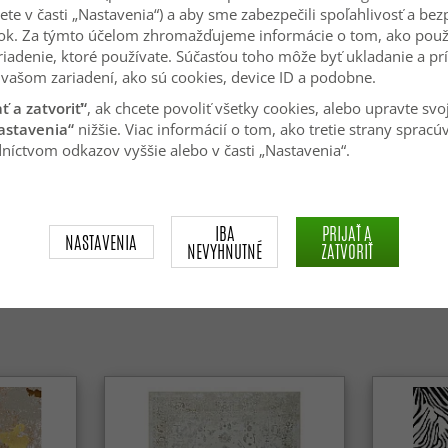
ete v časti „Nastavenia“) a aby sme zabezpečili spoľahlivosť a be
ok. Za týmto účelom zhromažďujeme informácie o tom, ako použ
riadenie, ktoré používate. Súčasťou toho môže byť ukladanie a pr
vašom zariadení, ako sú cookies, device ID a podobne.
ať a zatvoriť“
, ak chcete povoliť všetky cookies, alebo upravte svo
astavenia“
nižšie. Viac informácií o tom, ako tretie strany spracú
níctvom odkazov vyššie alebo v časti „Nastavenia“.
xteriér -
Koberec shaggy vlnitý - Aranga
Koberec W
Super Soft Fur (béžový)
(ružový)
IBA
PRIJAŤ A
NASTAVENIA
49.99 €
44.99 €
NEVYHNUTNÉ
ZATVORIŤ