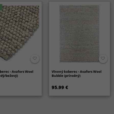
berec - Avafors Wool
Vlnený koberec - Avafors Wool
edý/bežový)
Bubble (prírodný)
95.99 €