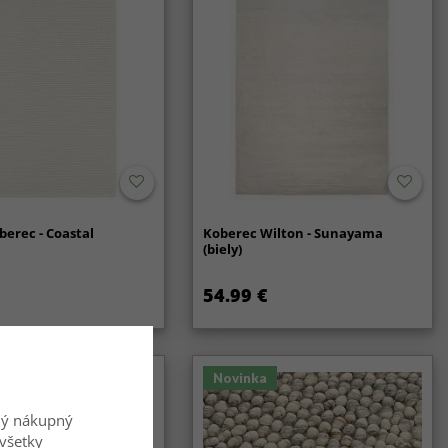
berec - Coastal
Koberec Wilton - Sunayama
(biely)
54.99 €
Novinka
ný nákupný
všetky