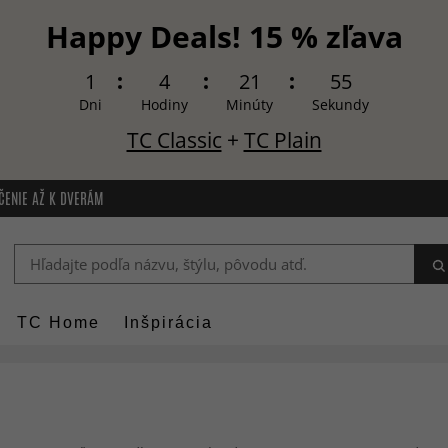
Happy Deals! 15 % zľava
1
4
21
54
Dni
Hodiny
Minúty
Sekundy
TC Classic
+
TC Plain
ČENIE AŽ K DVERÁM
TC Home
Inšpirácia