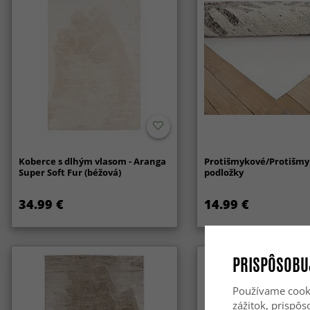
Koberce s dlhým vlasom - Aranga
Protišmykové/Protišm
Super Soft Fur (béžová)
podložky
34.99 €
14.99 €
PRISPÔSOBU
Používame cooki
zážitok, prispô