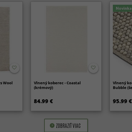
Novinka
rs Wool
Vlnený koberec - Coastal
Vlnený ko
(krémový)
Bubble (š
84.99 €
95.99 €
ZOBRAZIŤ VIAC