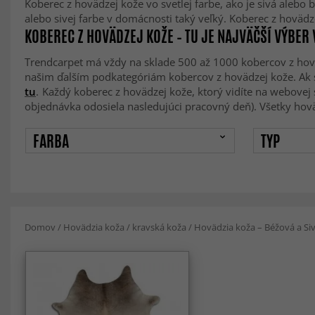
Koberec z hovädzej kože vo svetlej farbe, ako je sivá alebo
alebo sivej farbe v domácnosti taký veľký. Koberec z hovä
KOBEREC Z HOVÄDZEJ KOŽE – TU JE NAJVÄČŠÍ VÝBER 
Trendcarpet má vždy na sklade 500 až 1000 kobercov z hoväd
našim ďalším podkategóriám kobercov z hovädzej kože. Ak si 
tu
.
Každý koberec z hovädzej kože, ktorý vidíte na webovej s
objednávka odosiela nasledujúci pracovný deň). Všetky hov
FARBA
TYP
Domov
/
Hovädzia koža / kravská koža
/
Hovädzia koža – Béžová a Si