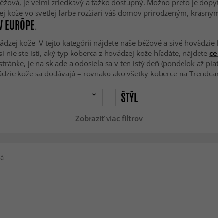
 béžová, je veľmi zriedkavý a ťažko dostupný. Možno preto je dop
dzej kože vo svetlej farbe rozžiari váš domov prirodzeným, krás
V EURÓPE.
zej kože. V tejto kategórii nájdete naše béžové a sivé hovädzie
nie ste istí, aký typ koberca z hovädzej kože hľadáte, nájdete
ce
tránke, je na sklade a odosiela sa v ten istý deň (pondelok až pia
ädzie kože sa dodávajú – rovnako ako všetky koberce na Trendca
ŠTÝL
Zobraziť viac filtrov
vá