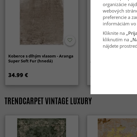
organizácie nájd
webových strán
preferencie a za
informáciám vo 
Kliknite na
„Prij
kliknutím na
„N
nájdete prostred
Koberce s dlhým vlasom - Aranga
Koberec pre interiér a e
Super Soft Fur (hnedá)
Arlo (béžový)
34.99 €
59.99 €
TRENDCARPET VINTAGE LUXURY