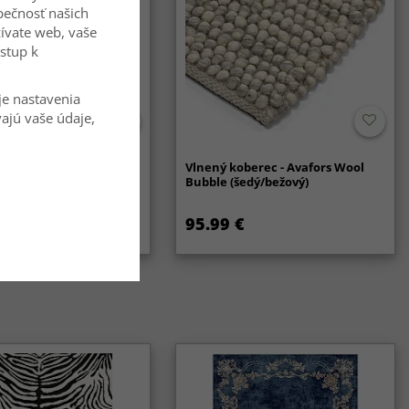
zpečnosť našich
ívate web, vaše
ístup k
je nastavenia
vajú vaše údaje,
ilton - Gombalia
Vlnený koberec - Avafors Wool
Bubble (šedý/bežový)
95.99 €
59.99 €