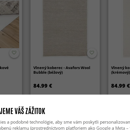
ykové
Vlnený koberec - Avafors Wool
Vlnený ko
Bubble (béžový)
(krémový)
84.99 €
84.99 €
JEME VÁŠ ZÁŽITOK
Novinka
es a podobné technológie, aby sme vám poskytli personalizova
sobenú reklamu (prostredníctvom platforiem ako
Google
a
Meta
– 