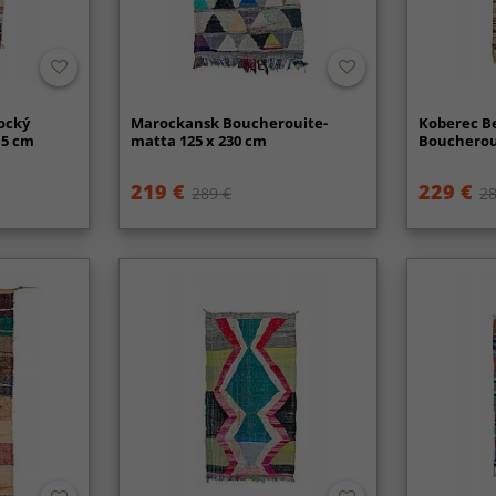
ocký
Marockansk Boucherouite-
Koberec B
15 cm
matta 125 x 230 cm
Boucheroui
219 €
229 €
289 €
28