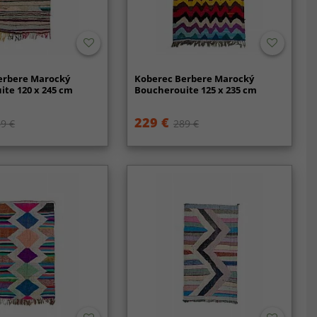
erbere Marocký
Koberec Berbere Marocký
te 120 x 245 cm
Boucherouite 125 x 235 cm
229 €
9 €
289 €