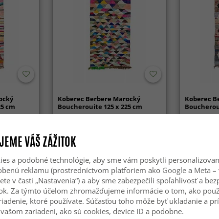
ocký
Koberec Berbere Marocký
Koberec B
25 cm
Boucherouite 125 x 225 cm
Boucheroui
219 €
219 €
279 €
27
JEME VÁŠ ZÁŽITOK
es a podobné technológie, aby sme vám poskytli personalizova
sobenú reklamu (prostredníctvom platforiem ako
Google
a
Meta
– 
ete v časti „Nastavenia“) a aby sme zabezpečili spoľahlivosť a be
ok. Za týmto účelom zhromažďujeme informácie o tom, ako použ
riadenie, ktoré používate. Súčasťou toho môže byť ukladanie a pr
vašom zariadení, ako sú cookies, device ID a podobne.