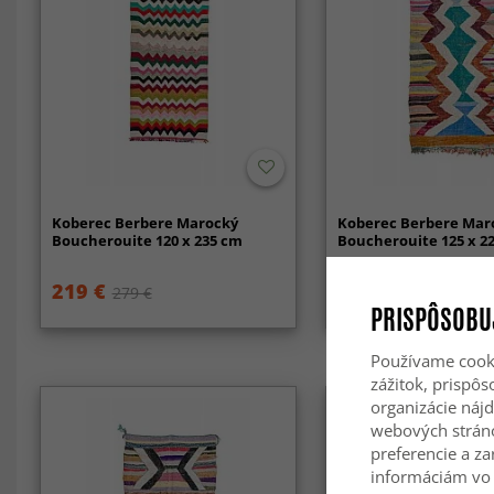
Koberec Berbere Marocký
Koberec Berbere Mar
Boucherouite 120 x 235 cm
Boucherouite 125 x 2
219 €
219 €
279 €
279 €
PRISPÔSOBU
Používame cooki
zážitok, prispô
organizácie nájd
webových strán
preferencie a za
informáciám vo 