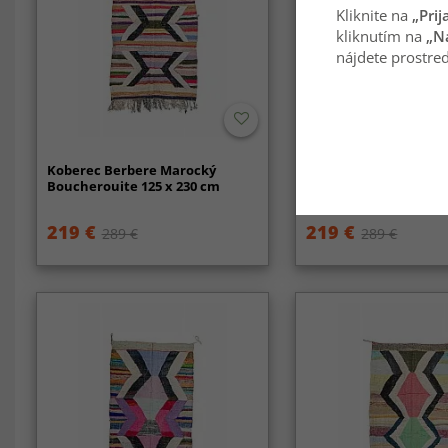
Kliknite na
„Prij
kliknutím na
„N
nájdete prostred
Koberec Berbere Marocký
Koberec Berbere Mar
Boucherouite 125 x 230 cm
Boucherouite 125 x 2
219 €
219 €
289 €
289 €