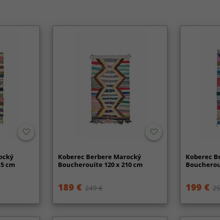
ocký
Koberec Berbere Marocký
Koberec B
15 cm
Boucherouite 120 x 210 cm
Boucheroui
189 €
199 €
249 €
25