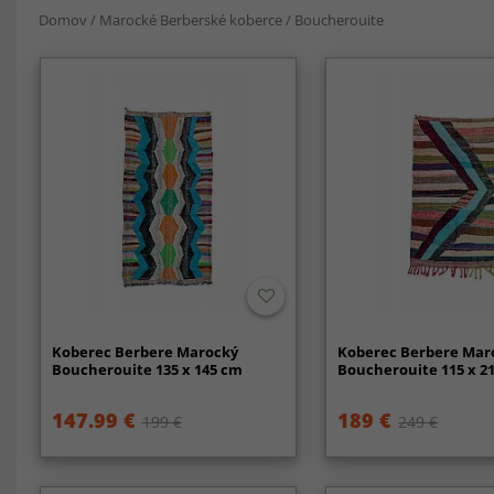
Domov
/
Marocké Berberské koberce
/
Boucherouite
Koberec Berbere Marocký
Koberec Berbere Mar
Boucherouite 135 x 145 cm
Boucherouite 115 x 2
147.99 €
189 €
199 €
249 €