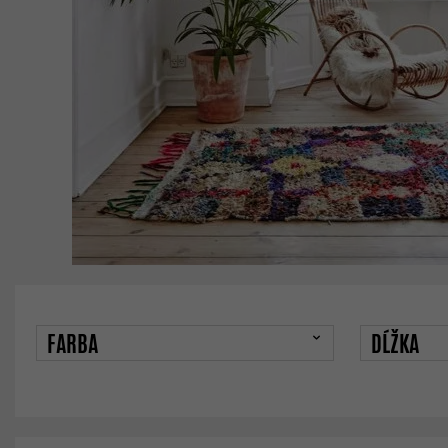
FARBA
DĹŽKA