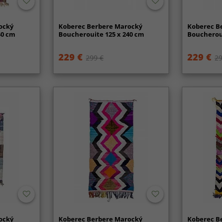
ocký
Koberec Berbere Marocký
Koberec B
40 cm
Boucherouite 125 x 240 cm
Boucheroui
229 €
229 €
299 €
29
ocký
Koberec Berbere Marocký
Koberec B