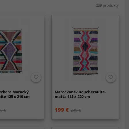
239 produkty
erbere Marocký
Marockansk Boucherouite-
te 125 x 210 cm
matta 115 x 220 cm
199 €
9 €
249 €