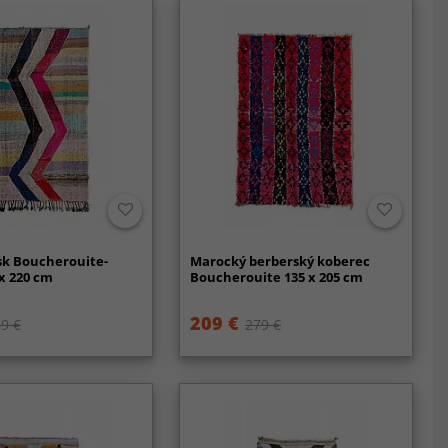
k Boucherouite-
Marocký berberský koberec
x 220 cm
Boucherouite 135 x 205 cm
209 €
9 €
279 €