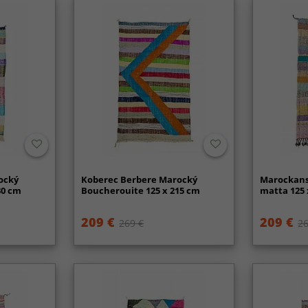
ocký
Koberec Berbere Marocký
Marockans
30 cm
Boucherouite 125 x 215 cm
matta 125 
209 €
209 €
269 €
26