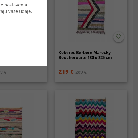
je nastavenia
vajú vaše údaje,
erbere Marocký
Koberec Berbere Marocký
te 130 x 225 cm
Boucherouite 130 x 225 cm
219 €
9 €
289 €