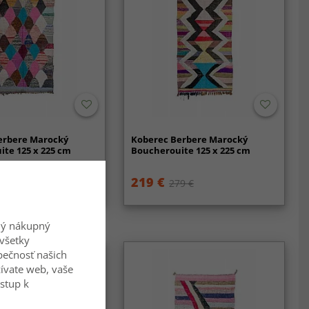
erbere Marocký
Koberec Berbere Marocký
te 125 x 225 cm
Boucherouite 125 x 225 cm
219 €
9 €
279 €
ný nákupný
všetky
zpečnosť našich
ívate web, vaše
ístup k