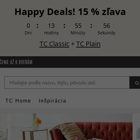
Happy Deals! 15 % zľava
0
13
55
54
Dni
Hodiny
Minúty
Sekundy
TC Classic
+
TC Plain
ČENIE AŽ K DVERÁM
TC Home
Inšpirácia