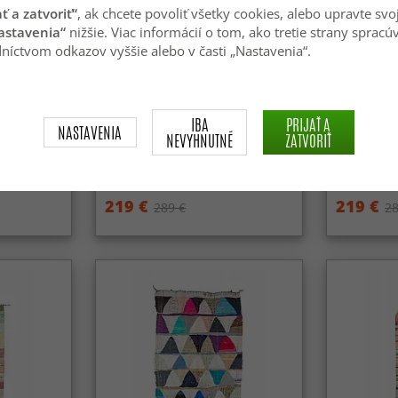
ať a zatvoriť“
, ak chcete povoliť všetky cookies, alebo upravte svo
astavenia“
nižšie. Viac informácií o tom, ako tretie strany spracú
níctvom odkazov vyššie alebo v časti „Nastavenia“.
IBA
PRIJAŤ A
NASTAVENIA
NEVYHNUTNÉ
ZATVORIŤ
ocký
Koberec Berbere Marocký
Koberec B
30 cm
Boucherouite 130 x 220 cm
Boucheroui
219 €
219 €
289 €
28