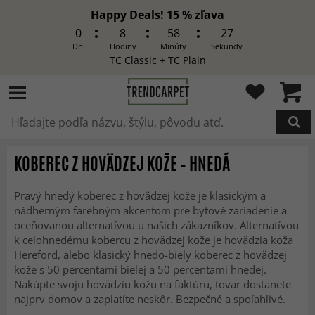
Happy Deals! 15 % zľava
0
8
58
25
Dni
Hodiny
Minúty
Sekundy
TC Classic
+
TC Plain
Produkt bol pridaný do košíka
KOBEREC Z HOVÄDZEJ KOŽE – HNEDÁ
Pravý hnedý koberec z hovädzej kože je klasickým a
nádherným farebným akcentom pre bytové zariadenie a
oceňovanou alternatívou u našich zákazníkov. Alternatívou
k celohnedému kobercu z hovädzej kože je hovädzia koža
Hereford, alebo klasický hnedo-biely koberec z hovädzej
kože s 50 percentami bielej a 50 percentami hnedej.
Nakúpte svoju hovädziu kožu na faktúru, tovar dostanete
najprv domov a zaplatíte neskôr. Bezpečné a spoľahlivé.