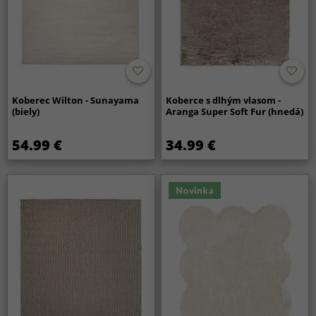
Koberec Wilton - Sunayama
Koberce s dlhým vlasom -
(biely)
Aranga Super Soft Fur (hnedá)
54.99 €
34.99 €
Novinka