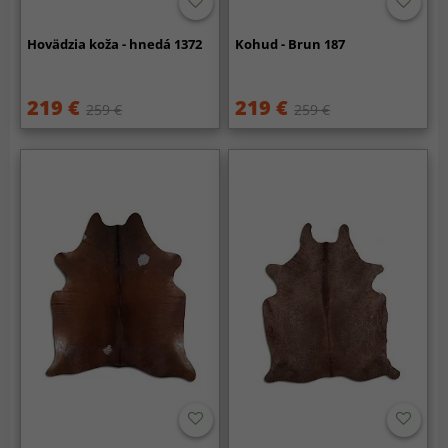
Hovädzia koža - hnedá 1372
Kohud - Brun 187
219 €
219 €
259 €
259 €