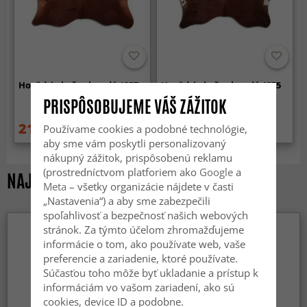
Hovädzia koža - hnedá 1357
Hovädzia koža - hnedá 1375
PRISPÔSOBUJEME VÁŠ ZÁŽITOK
219 €
219 €
Používame cookies a podobné technológie,
259 €
259 €
aby sme vám poskytli personalizovaný
nákupný zážitok, prispôsobenú reklamu
(prostredníctvom platforiem ako
Google
a
NAJZOBRAZOVANEJŠIE PRODUKTY
Meta
– všetky organizácie nájdete v časti
„Nastavenia“) a aby sme zabezpečili
spoľahlivosť a bezpečnosť našich webových
stránok. Za týmto účelom zhromažďujeme
informácie o tom, ako používate web, vaše
preferencie a zariadenie, ktoré používate.
Súčasťou toho môže byť ukladanie a prístup k
informáciám vo vašom zariadení, ako sú
cookies, device ID a podobne.