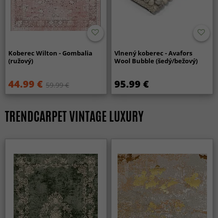
Koberec Wilton - Gombalia
Vlnený koberec - Avafors
(ružový)
Wool Bubble (šedý/bežový)
44.99 €
95.99 €
59.99 €
TRENDCARPET VINTAGE LUXURY