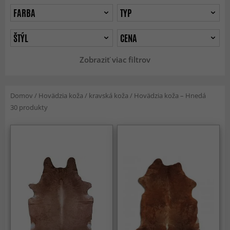
FARBA
TYP
ŠTÝL
CENA
Zobraziť viac filtrov
Domov
/
Hovädzia koža / kravská koža
/
Hovädzia koža – Hnedá
30 produkty