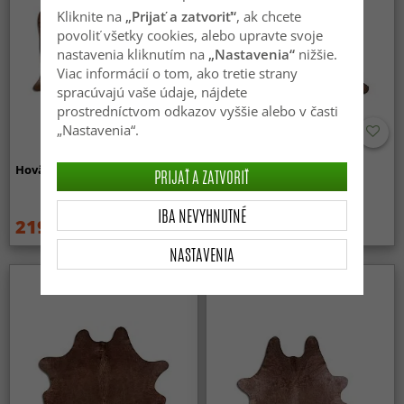
Kliknite na
„Prijať a zatvoriť“
, ak chcete
povoliť všetky cookies, alebo upravte svoje
nastavenia kliknutím na
„Nastavenia“
nižšie.
Viac informácií o tom, ako tretie strany
spracúvajú vaše údaje, nájdete
prostredníctvom odkazov vyššie alebo v časti
„Nastavenia“.
Hovädzia - Hnedá 247
Hovädzia - Hnedá 254
PRIJAŤ A ZATVORIŤ
IBA NEVYHNUTNÉ
219 €
219 €
259 €
259 €
NASTAVENIA