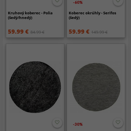
-60%
Kruhový koberec - Polia
Koberec okrúhly - Serifos
(šedý/hnedý)
(šedý)
59.99 €
59.99 €
84.99 €
149.99 €
-30%