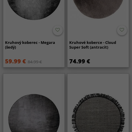
Kruhový koberec - Megara
Kruhové koberce - Cloud
(šedý)
Super Soft (antracit)
59.99 €
74.99 €
84.99 €