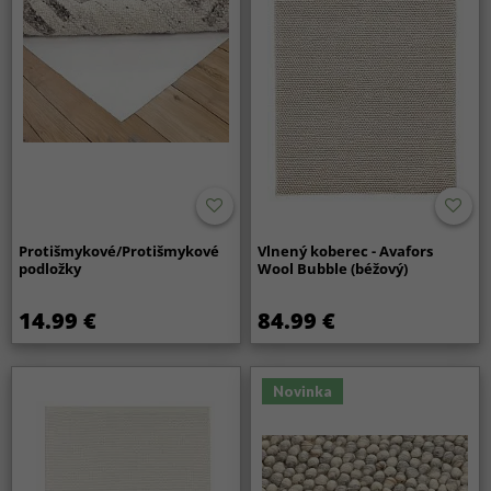
Protišmykové/Protišmykové
Vlnený koberec - Avafors
podložky
Wool Bubble (béžový)
14.99 €
84.99 €
Novinka