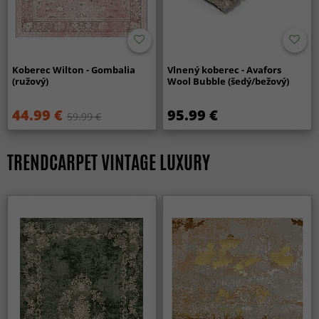
Koberec Wilton - Gombalia
Vlnený koberec - Avafors
(ružový)
Wool Bubble (šedý/bežový)
44.99 €
95.99 €
59.99 €
TRENDCARPET VINTAGE LUXURY