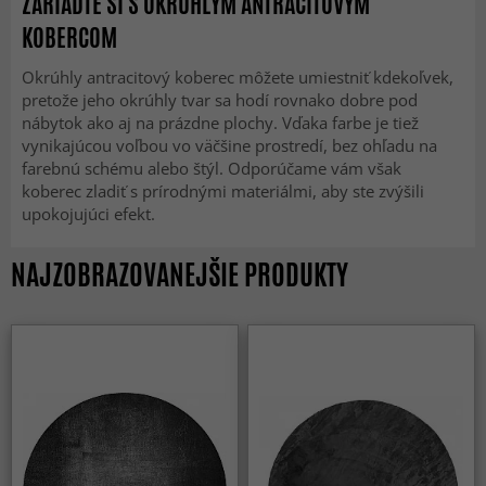
ZARIAĎTE SI S OKRÚHLYM ANTRACITOVÝM
KOBERCOM
Okrúhly antracitový koberec môžete umiestniť kdekoľvek,
pretože jeho okrúhly tvar sa hodí rovnako dobre pod
nábytok ako aj na prázdne plochy. Vďaka farbe je tiež
vynikajúcou voľbou vo väčšine prostredí, bez ohľadu na
farebnú schému alebo štýl. Odporúčame vám však
koberec zladiť s prírodnými materiálmi, aby ste zvýšili
upokojujúci efekt.
NAJZOBRAZOVANEJŠIE PRODUKTY