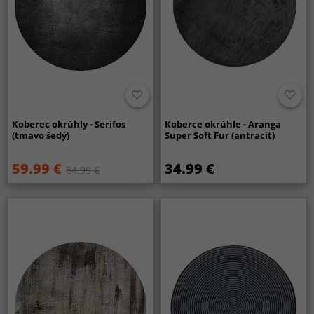
Koberec okrúhly - Serifos
Koberce okrúhle - Aranga
(tmavo šedý)
Super Soft Fur (antracit)
59.99 €
34.99 €
84.99 €