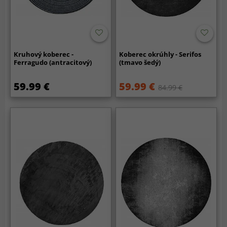
Kruhový koberec -
Koberec okrúhly - Serifos
Ferragudo (antracitový)
(tmavo šedý)
59.99 €
59.99 €
84.99 €