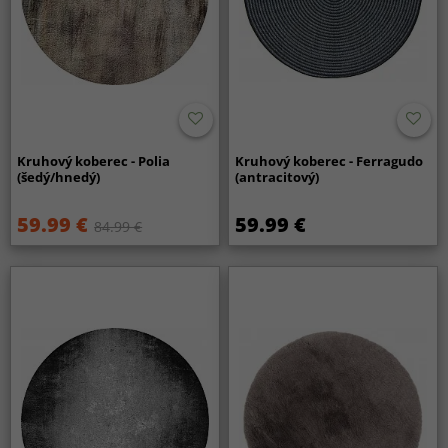
Kruhový koberec - Polia
Kruhový koberec - Ferragudo
(šedý/hnedý)
(antracitový)
59.99 €
59.99 €
84.99 €