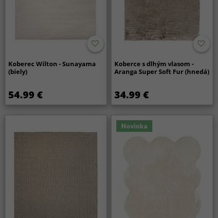
Koberec Wilton - Sunayama
Koberce s dlhým vlasom -
(biely)
Aranga Super Soft Fur (hnedá)
54.99 €
34.99 €
Novinka