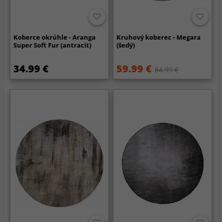
Koberce okrúhle - Aranga
Kruhový koberec - Megara
Super Soft Fur (antracit)
(šedý)
34.99 €
59.99 €
84.99 €