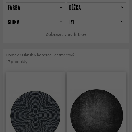
FARBA
DĹŽKA
ŠÍRKA
TYP
Zobraziť viac filtrov
Domov
/
Okrúhly koberec - antracitový
17 produkty