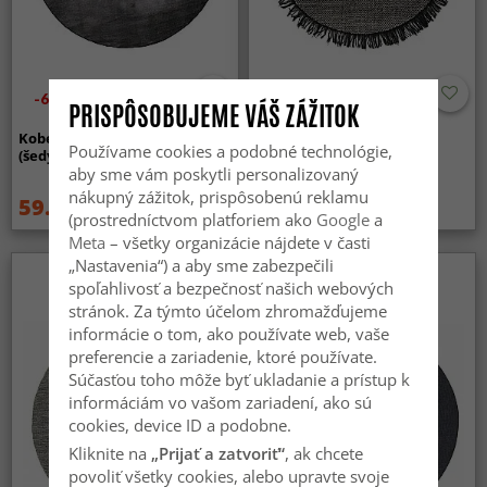
-60%
PRISPÔSOBUJEME VÁŠ ZÁŽITOK
Koberec okrúhly - Serifos
Kruhový koberec - Pike
Používame cookies a podobné technológie,
(šedý)
(čierny)
aby sme vám poskytli personalizovaný
nákupný zážitok, prispôsobenú reklamu
59.99 €
159 €
149.99 €
219 €
(prostredníctvom platforiem ako
Google
a
Meta
– všetky organizácie nájdete v časti
„Nastavenia“) a aby sme zabezpečili
spoľahlivosť a bezpečnosť našich webových
stránok. Za týmto účelom zhromažďujeme
informácie o tom, ako používate web, vaše
preferencie a zariadenie, ktoré používate.
Súčasťou toho môže byť ukladanie a prístup k
informáciám vo vašom zariadení, ako sú
cookies, device ID a podobne.
Kliknite na
„Prijať a zatvoriť“
, ak chcete
povoliť všetky cookies, alebo upravte svoje