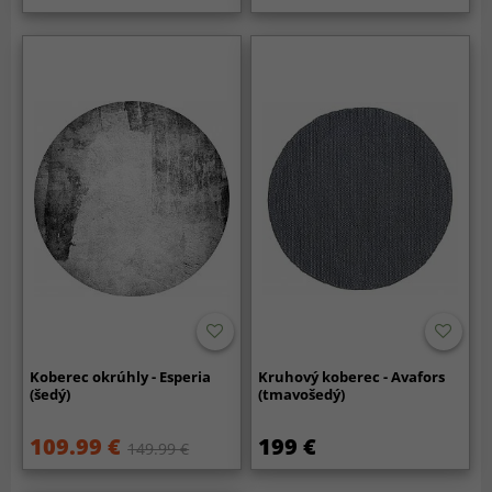
Koberec okrúhly - Esperia
Kruhový koberec - Avafors
(šedý)
(tmavošedý)
109.99 €
199 €
149.99 €