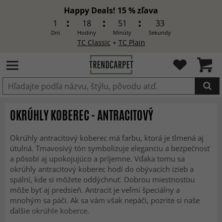
Happy Deals! 15 % zľava
1
18
51
31
Dni
Hodiny
Minúty
Sekundy
TC Classic
+
TC Plain
Produkt bol pridaný do košíka
OKRÚHLY KOBEREC - ANTRACITOVÝ
Okrúhly antracitový koberec má farbu, ktorá je tlmená aj
útulná. Tmavosivý tón symbolizuje eleganciu a bezpečnosť
a pôsobí aj upokojujúco a príjemne. Vďaka tomu sa
okrúhly antracitový koberec hodí do obývacích izieb a
spální, kde si môžete oddýchnuť. Dobrou miestnosťou
môže byť aj predsieň. Antracit je veľmi špeciálny a
mnohým sa páči. Ak sa vám však nepáči, pozrite si naše
ďalšie
okrúhle koberce
.