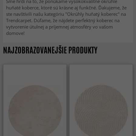
Sme hrdí na to, že ponúkame vysokokvalitné okrúhle
huňaté koberce, ktoré sú krásne aj funkčné. Ďakujeme, že
ste navštívili našu kategóriu "Okrúhly huňatý koberec" na
Trendcarpet. Dúfame, že nájdete perfektný koberec na
vytvorenie útulnej a príjemnej atmosféry vo vašom
domove!
NAJZOBRAZOVANEJŠIE PRODUKTY