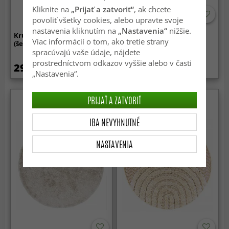
Kliknite na
„Prijať a zatvoriť“
, ak chcete
povoliť všetky cookies, alebo upravte svoje
nastavenia kliknutím na
„Nastavenia“
nižšie.
Kruhové koberce - Cosy
Kruhové koberce - Cosy
Viac informácií o tom, ako tretie strany
(šedobéžový)
(biela)
spracúvajú vaše údaje, nájdete
prostredníctvom odkazov vyššie alebo v časti
29.99 €
29.99 €
„Nastavenia“.
PRIJAŤ A ZATVORIŤ
IBA NEVYHNUTNÉ
NASTAVENIA