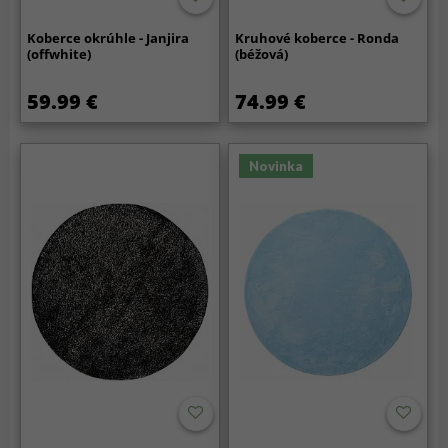
Koberce okrúhle - Janjira
Kruhové koberce - Ronda
(offwhite)
(béžová)
59.99 €
74.99 €
Novinka