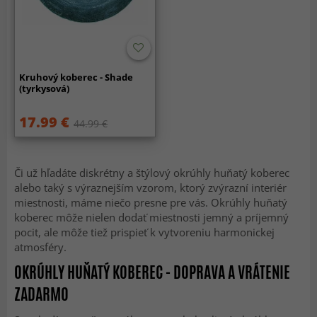
Kruhový koberec - Shade
(tyrkysová)
17.99 €
44.99 €
Či už hľadáte diskrétny a štýlový okrúhly huňatý koberec
alebo taký s výraznejším vzorom, ktorý zvýrazní interiér
miestnosti, máme niečo presne pre vás. Okrúhly huňatý
koberec môže nielen dodať miestnosti jemný a príjemný
pocit, ale môže tiež prispieť k vytvoreniu harmonickej
atmosféry.
OKRÚHLY HUŇATÝ KOBEREC - DOPRAVA A VRÁTENIE
ZADARMO