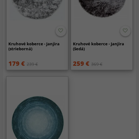
Kruhové koberce - Janjira
Kruhové koberce - Janjira
(strieborná)
(šedá)
179 €
259 €
239 €
369 €