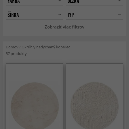
FARBA
DĹŽKA
ŠÍRKA
TYP
Zobraziť viac filtrov
Domov
/
Okrúhly nadýchaný koberec
57 produkty