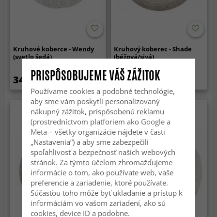
Kruhové koberce - Wendy
Kruhový koberec - Shade
(svetlo šedá)
(béžová/sivá)
PRISPÔSOBUJEME VÁŠ ZÁŽITOK
34.99 €
72.99 €
169 €
Používame cookies a podobné technológie,
aby sme vám poskytli personalizovaný
nákupný zážitok, prispôsobenú reklamu
(prostredníctvom platforiem ako
Google
a
Meta
– všetky organizácie nájdete v časti
„Nastavenia“) a aby sme zabezpečili
spoľahlivosť a bezpečnosť našich webových
stránok. Za týmto účelom zhromažďujeme
informácie o tom, ako používate web, vaše
preferencie a zariadenie, ktoré používate.
Súčasťou toho môže byť ukladanie a prístup k
informáciám vo vašom zariadení, ako sú
cookies, device ID a podobne.