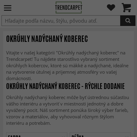
Produkt bol pridaný do košíka
OKRÚHLY NADÝCHANÝ KOBEREC
Vitajte v našej kategórii "Okrúhly nadýchaný koberec" na
Trendcarpet! Tu nájdete starostlivo vybraný sortiment
okrúhlych kobercov, ktoré sú mäkké a nadýchané, ideálne
na vytvorenie útulnej a príjemnej atmosféry vo vašej
domácnosti.
OKRÚHLY NADÝCHANÝ KOBEREC - RÝCHLE DODANIE
Okrúhly nadýchaný koberec môže byť ústrednou súčasťou
vášho interiéru a vytvoriť v miestnosti jednotný a dobre
vyvážený pocit. Náš sortiment ponúka široký výber farieb,
vzorov a materiálov, aby vyhovoval rôznym štýlom
interiéru a potrebám.