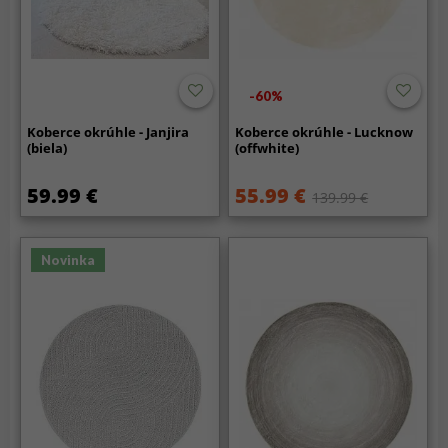
-60%
Koberce okrúhle - Janjira
Koberce okrúhle - Lucknow
(biela)
(offwhite)
59.99 €
55.99 €
139.99 €
Novinka