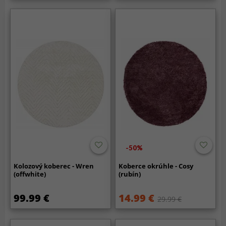
-50%
Kolozový koberec - Wren
Koberce okrúhle - Cosy
(offwhite)
(rubín)
99.99 €
14.99 €
29.99 €