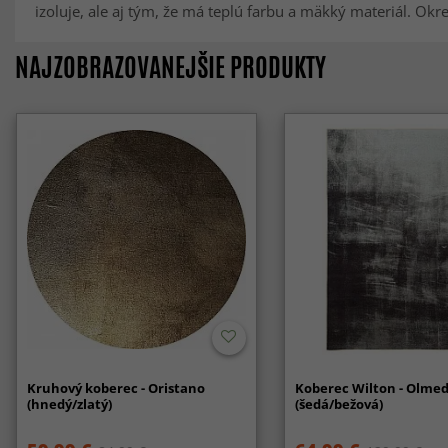
izoluje, ale aj tým, že má teplú farbu a mäkký materiál. Okre
NAJZOBRAZOVANEJŠIE PRODUKTY
Kruhový koberec - Oristano
Koberec Wilton - Olme
(hnedý/zlatý)
(šedá/bežová)