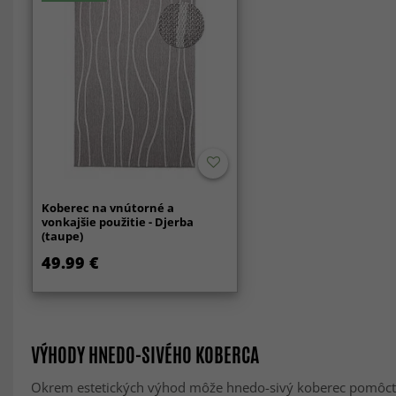
Koberec na vnútorné a
vonkajšie použitie - Djerba
(taupe)
49.99 €
VÝHODY HNEDO-SIVÉHO KOBERCA
Okrem estetických výhod môže hnedo-sivý koberec pomôcť aj 