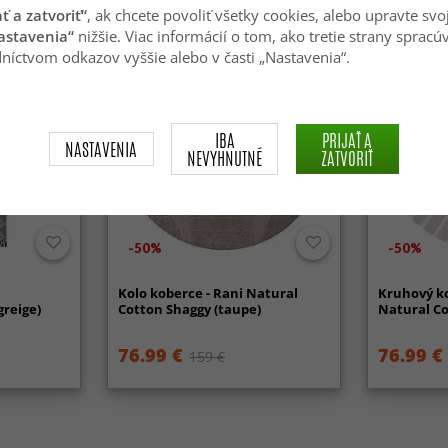
ať a zatvoriť“
, ak chcete povoliť všetky cookies, alebo upravte svo
astavenia“
nižšie. Viac informácií o tom, ako tretie strany spracú
níctvom odkazov vyššie alebo v časti „Nastavenia“.
IBA
PRIJAŤ A
NASTAVENIA
NEVYHNUTNÉ
ZATVORIŤ
-50%
-50%
Kolo koberce - Rani Natural
Kruhový ko
greige)
Cotton Shaggy (taupe)
Natural Co
76.99 €
76.99 €
159 €