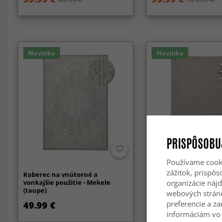
Novinka
Novinka
PRISPÔSOBU
Používame cooki
zážitok, prispô
Koberec na vnútorné a
Vlnený koberec - Ovel
vonkajšie použitie - Mekele
(taupe/biela)
organizácie nájd
(taupe)
webových strán
preferencie a za
49.99 €
69.99 €
informáciám vo 