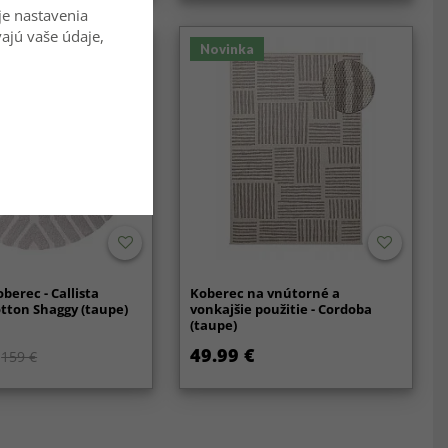
je nastavenia
vajú vaše údaje,
Novinka
berec - Callista
Koberec na vnútorné a
tton Shaggy (taupe)
vonkajšie použitie - Cordoba
(taupe)
49.99 €
159 €