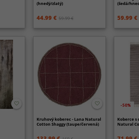
(hnedý/zlatý)
(šedá/hne
44.99 €
59.99 €
59.99 €
-50%
a
Kruhový koberec - Lana Natural
Koberce s 
Cotton Shaggy (taupe/červená)
Natural Co
133.99 €
71.99 €
169 €