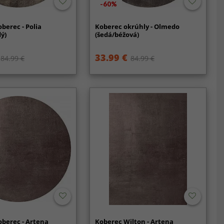
-60%
berec - Polia
Koberec okrúhly - Olmedo
ý)
(šedá/béžová)
33.99 €
84.99 €
84.99 €
berec - Artena
Koberec Wilton - Artena