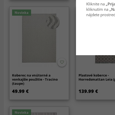
Kliknite na
„Prij
kliknutím na
„N
Novinka
nájdete prostred
Koberec na vnútorné a
Plastové koberce -
vonkajšie použitie - Tracino
Horredsmattan Leia (
(taupe)
49.99 €
139.99 €
Novinka