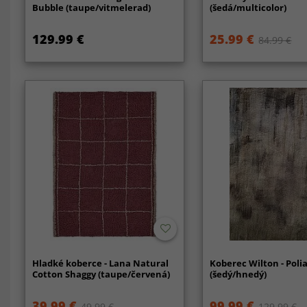
Bubble (taupe/vitmelerad)
(šedá/multicolor)
129.99 €
25.99 €
84.99 €
Hladké koberce - Lana Natural
Koberec Wilton - Poli
Cotton Shaggy (taupe/červená)
(šedý/hnedý)
39.99 €
99.99 €
49.99 €
129.99 €