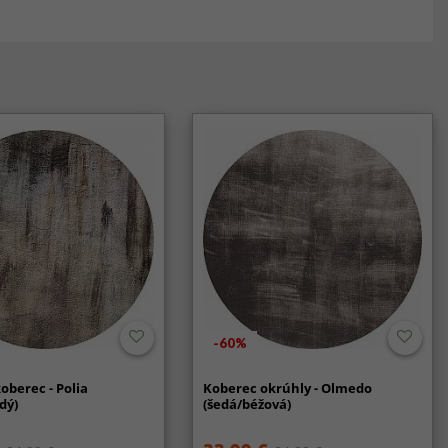
-60%
oberec - Polia
Koberec okrúhly - Olmedo
dý)
(šedá/béžová)