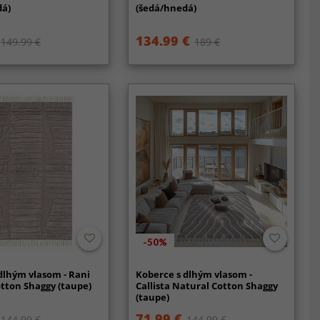
dá)
(šedá/hnedá)
134.99 €
149.99 €
189 €
-50%
dlhým vlasom - Rani
Koberce s dlhým vlasom -
tton Shaggy (taupe)
Callista Natural Cotton Shaggy
(taupe)
71.99 €
144.99 €
144.99 €