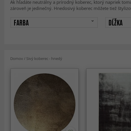
Ak hľadáte neutrálny a prírodný koberec, ktorý napriek to
zároveň je jedinečný. Hnedosivý koberec môžete tiež šty
FARBA
DĹŽKA
Domov
/
Sivý koberec - hnedý