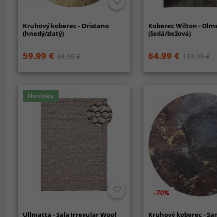
Kruhový koberec - Oristano
Koberec Wilton - Olm
(hnedý/zlatý)
(šedá/bežová)
59.99 €
64.99 €
84.99 €
129.99 €
Novinka
-70%
Ullmatta - Sala Irregular Wool
Kruhový koberec - Sa