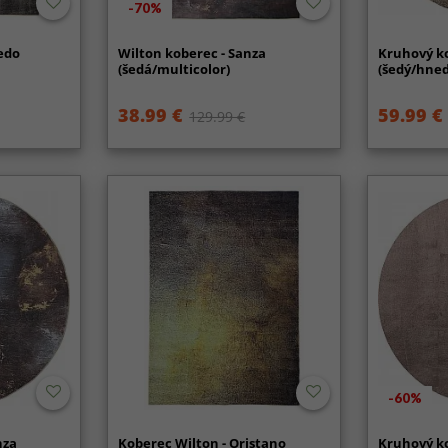
-70%
edo
Wilton koberec - Sanza
Kruhový ko
(šedá/multicolor)
(šedý/hned
38.99 €
59.99 €
129.99 €
-60%
nza
Koberec Wilton - Oristano
Kruhový ko