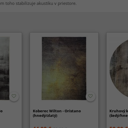
m toho stabilizuje akustiku v priestore.
do
Koberec Wilton - Oristano
Kruhový k
(hnedý/zlatý)
(šedý/hne