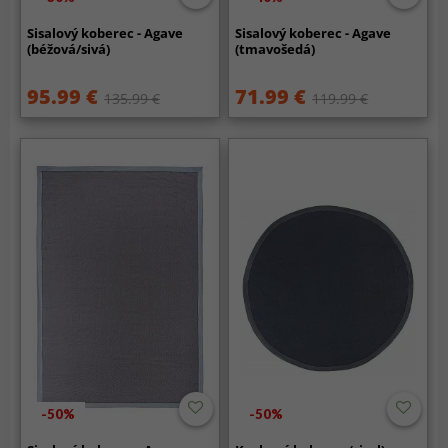
Sisalový koberec - Agave
Sisalový koberec - Agave
(béžová/sivá)
(tmavošedá)
95.99 €
71.99 €
135.99 €
119.99 €
-50%
-50%