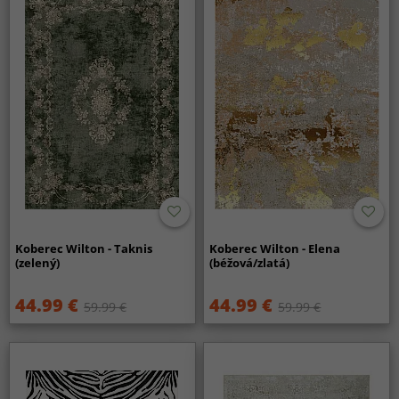
Koberec Wilton - Taknis
Koberec Wilton - Elena
(zelený)
(béžová/zlatá)
44.99 €
44.99 €
59.99 €
59.99 €