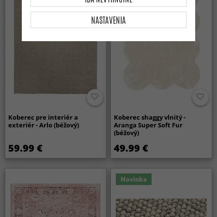
NASTAVENIA
Koberec pre interiér a
Koberec shaggy vlnitý -
exteriér - Arlo (béžový)
Aranga Super Soft Fur
(béžový)
59.99 €
49.99 €
Novinka