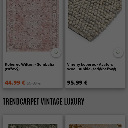
Koberec Wilton - Gombalia
Vlnený koberec - Avafors
(ružový)
Wool Bubble (šedý/bežový)
44.99 €
95.99 €
59.99 €
TRENDCARPET VINTAGE LUXURY