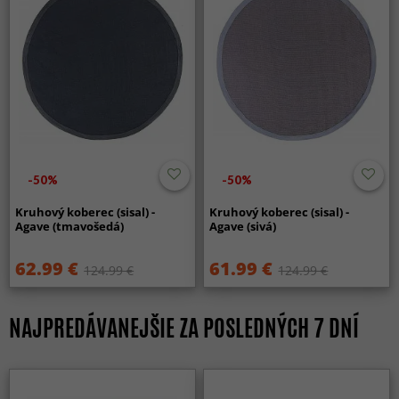
-50%
-50%
Kruhový koberec (sisal) -
Kruhový koberec (sisal) -
Agave (tmavošedá)
Agave (sivá)
62.99 €
61.99 €
124.99 €
124.99 €
NAJPREDÁVANEJŠIE ZA POSLEDNÝCH 7 DNÍ