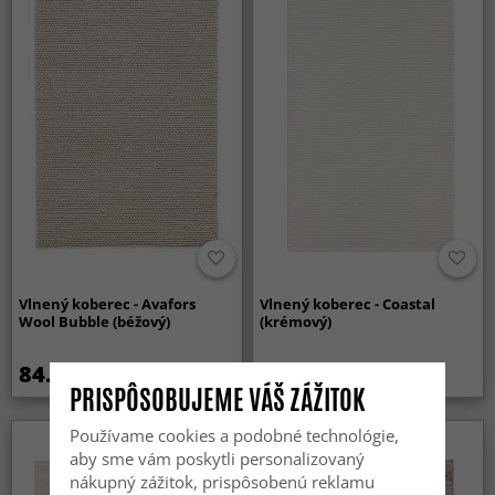
Vlnený koberec - Avafors
Vlnený koberec - Coastal
Wool Bubble (béžový)
(krémový)
84.99 €
84.99 €
PRISPÔSOBUJEME VÁŠ ZÁŽITOK
Používame cookies a podobné technológie,
aby sme vám poskytli personalizovaný
nákupný zážitok, prispôsobenú reklamu