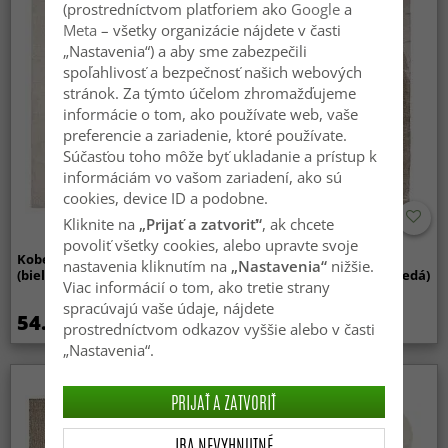
(prostredníctvom platforiem ako
Google
a
Meta
– všetky organizácie nájdete v časti
„Nastavenia“) a aby sme zabezpečili
spoľahlivosť a bezpečnosť našich webových
stránok. Za týmto účelom zhromažďujeme
informácie o tom, ako používate web, vaše
preferencie a zariadenie, ktoré používate.
Súčasťou toho môže byť ukladanie a prístup k
informáciám vo vašom zariadení, ako sú
cookies, device ID a podobne.
Kliknite na
„Prijať a zatvoriť“
, ak chcete
povoliť všetky cookies, alebo upravte svoje
Koberec Wilton - Sunayama
Koberce s dlhým vlasom -
nastavenia kliknutím na
„Nastavenia“
nižšie.
(biely)
Aranga Super Soft Fur (hnedá)
Viac informácií o tom, ako tretie strany
spracúvajú vaše údaje, nájdete
54.99 €
34.99 €
prostredníctvom odkazov vyššie alebo v časti
„Nastavenia“.
Novinka
PRIJAŤ A ZATVORIŤ
IBA NEVYHNUTNÉ