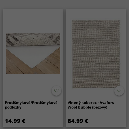
Protišmykové/Protišmykové
Vlnený koberec - Avafors
podložky
Wool Bubble (béžový)
14.99 €
84.99 €