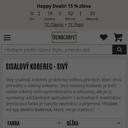
Happy Deals! 15 % zľava
0
14
52
28
Dni
Hodiny
Minúty
Sekundy
TC Classic
+
TC Plain
Produkt bol pridaný do košíka
SISALOVÝ KOBEREC - SIVÝ
Sivý sisalový koberec je dobrou voľbou pre tých, ktorí chcú
prírodný a odolný koberec. Sivý sisalový koberec je totiž
nielen odolný voči opotrebovaniu a robustný, ale je aj
vyrobený udržateľným spôsobom z prírodných materiálov.
Jemná sivá farba je navyše neutrálna a príjemná. Hľadáte
iný typ
sivého koberca
, ktorý nie je sisalový?
FARBA
DĹŽKA