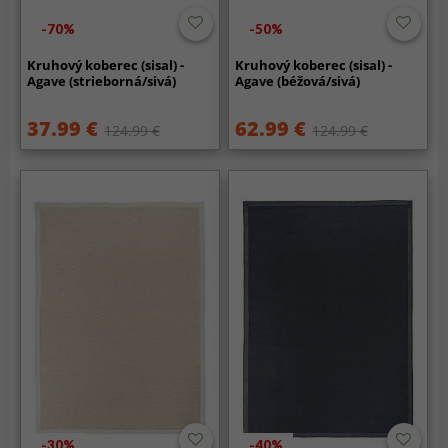
-70%
-50%
Kruhový koberec (sisal) -
Kruhový koberec (sisal) -
Agave (strieborná/sivá)
Agave (béžová/sivá)
37.99 €
62.99 €
124.99 €
124.99 €
-30%
-40%