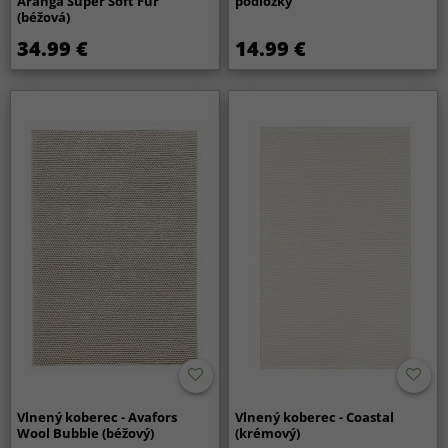
Aranga Super Soft Fur
podložky
(béžová)
34.99 €
14.99 €
Vlnený koberec - Avafors
Vlnený koberec - Coastal
Wool Bubble (béžový)
(krémový)