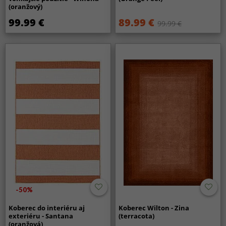
(oranžový)
99.99 €
89.99 €
99.99 €
-50%
Koberec do interiéru aj
Koberec Wilton - Zina
exteriéru - Santana
(terracota)
(oranžová)