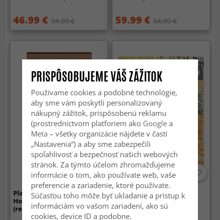
46.99 €
59.99 €
94.99 €
84.99 €
PRISPÔSOBUJEME VÁŠ ZÁŽITOK
Používame cookies a podobné technológie,
aby sme vám poskytli personalizovaný
nákupný zážitok, prispôsobenú reklamu
(prostredníctvom platforiem ako
Google
a
Meta
– všetky organizácie nájdete v časti
„Nastavenia“) a aby sme zabezpečili
spoľahlivosť a bezpečnosť našich webových
stránok. Za týmto účelom zhromažďujeme
informácie o tom, ako používate web, vaše
preferencie a zariadenie, ktoré používate.
Plastové koberce -
Koberec Wilton - Tizzano
Súčasťou toho môže byť ukladanie a prístup k
Horredsmattan Estelle
(oranžový/multicolor)
informáciám vo vašom zariadení, ako sú
(rezavá)
cookies, device ID a podobne.