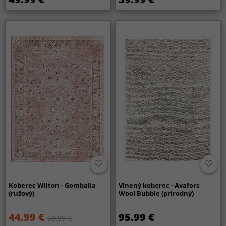
Koberec Wilton - Gombalia
Vlnený koberec - Avafors
(ružový)
Wool Bubble (prírodný)
44.99 €
95.99 €
59.99 €