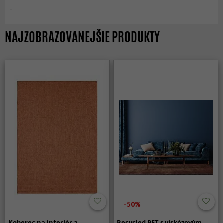
-
NAJZOBRAZOVANEJŠIE PRODUKTY
-50%
Koberec na interiér a
Recycled PET s viskózovým