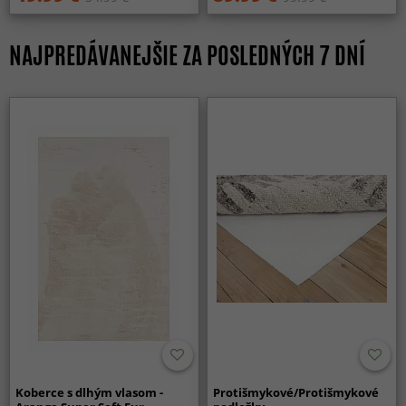
NAJPREDÁVANEJŠIE ZA POSLEDNÝCH 7 DNÍ
Koberce s dlhým vlasom -
Protišmykové/Protišmykové