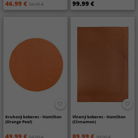
46.99 €
99.99 €
94.99 €
Kruhový koberec - Hamilton
Vlnený koberec - Hamilton
(Orange Peel)
(Cinnamon)
49.99 €
89.99 €
54.99 €
99.99 €