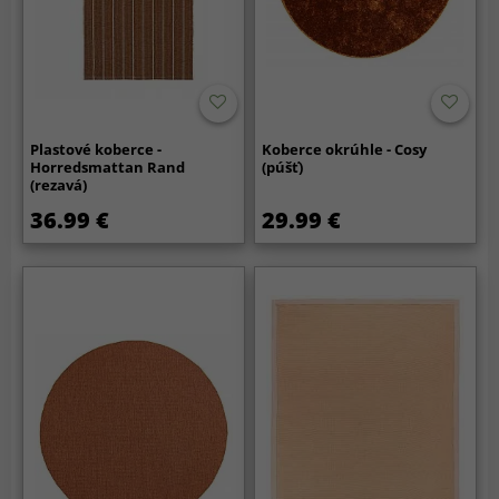
Plastové koberce -
Koberce okrúhle - Cosy
Horredsmattan Rand
(púšť)
(rezavá)
36.99 €
29.99 €