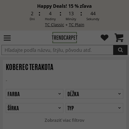
Happy Deals! 15 % zľava
2
4
13
42
Dni
Hodiny
Minúty
Sekundy
TC Classic
+
TC Plain
Produkt bol pridaný do košíka
KOBEREC TERAKOTA
-
FARBA
DĹŽKA
ŠÍRKA
TYP
Zobraziť viac filtrov