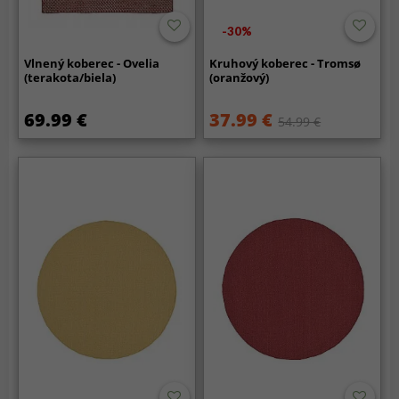
-30%
Vlnený koberec - Ovelia
Kruhový koberec - Tromsø
(terakota/biela)
(oranžový)
69.99 €
37.99 €
54.99 €