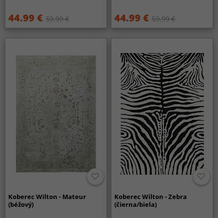
44.99 €
44.99 €
59.99 €
59.99 €
Koberec Wilton - Mateur
Koberec Wilton - Zebra
(béžový)
(čierna/biela)