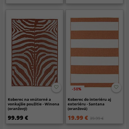
-50%
Koberec na vnútorné a
Koberec do interiéru aj
vonkajšie použitie - Winona
exteriéru - Santana
(oranžový)
(oranžová)
99.99 €
19.99 €
39.99 €