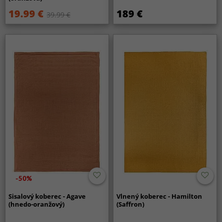
19.99 €
189 €
39.99 €
-50%
Sisalový koberec - Agave
Vlnený koberec - Hamilton
(hnedo-oranžový)
(Saffron)