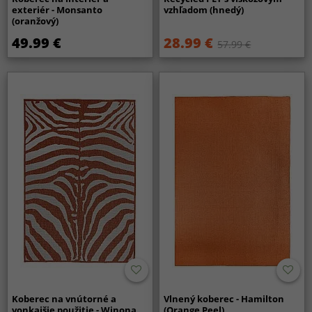
exteriér - Monsanto
vzhľadom (hnedý)
(oranžový)
49.99 €
28.99 €
57.99 €
Koberec na vnútorné a
Vlnený koberec - Hamilton
vonkajšie použitie - Winona
(Orange Peel)