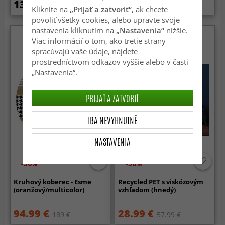
137.99 €
134.99 €
189 €
Kliknite na
„Prijať a zatvoriť“
, ak chcete
povoliť všetky cookies, alebo upravte svoje
nastavenia kliknutím na
„Nastavenia“
nižšie.
Viac informácií o tom, ako tretie strany
spracúvajú vaše údaje, nájdete
prostredníctvom odkazov vyššie alebo v časti
„Nastavenia“.
PRIJAŤ A ZATVORIŤ
IBA NEVYHNUTNÉ
NASTAVENIA
-50%
-50%
Kruhový koberec - Esme
Recycled PET s viskózovým
(oranžový/multicolor)
vzhľadom (hnedý)
94.99 €
28.99 €
189 €
57.99 €