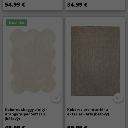
54.99 €
34.99 €
Novinka
Koberec shaggy vlnitý -
Koberec pre interiér a
Aranga Super Soft Fur
exteriér - Arlo (béžový)
(béžový)
49.99 €
59.99 €