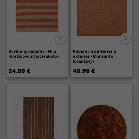
Bavlnený koberec - Nilo
Koberec na interiér a
(horčicovo žltá/terakota)
exteriér - Monsanto
(oranžový)
24.99 €
49.99 €