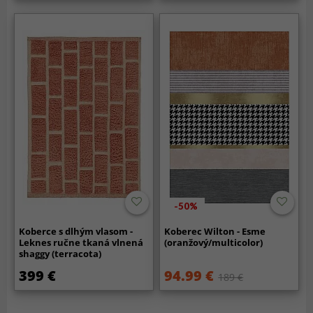
-50%
Koberce s dlhým vlasom -
Koberec Wilton - Esme
Leknes ručne tkaná vlnená
(oranžový/multicolor)
shaggy (terracota)
399 €
94.99 €
189 €