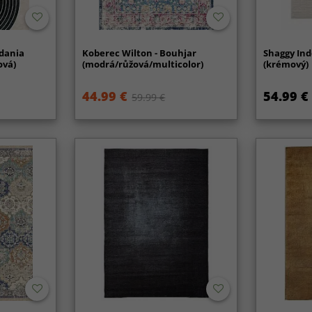
dania
Koberec Wilton - Bouhjar
Shaggy Ind
ová)
(modrá/růžová/multicolor)
(krémový)
44.99 €
54.99 €
59.99 €