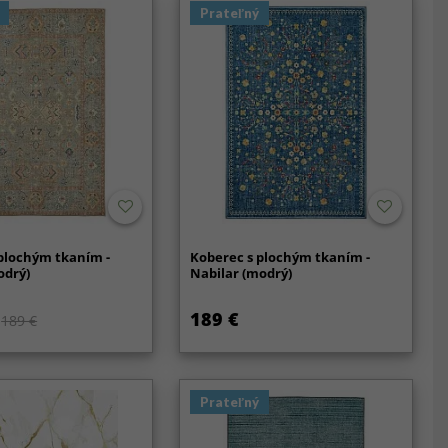
Prateľný
plochým tkaním -
Koberec s plochým tkaním -
drý)
Nabilar (modrý)
189 €
189 €
Prateľný