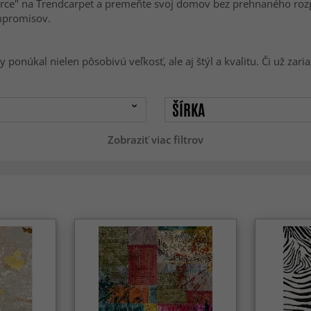
rce" na Trendcarpet a premeňte svoj domov bez prehnaného rozpoč
ompromisov.
by ponúkal nielen pôsobivú veľkosť, ale aj štýl a kvalitu. Či už zar
ŠÍRKA
Zobraziť viac filtrov