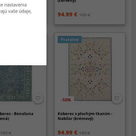
la/zlatá)
(červený)
je nastavenia
vajú vaše údaje,
94.99 €
59.99 €
189 €
Prateľný
-50%
berec - Benaluna
Koberec s plochým tkaním -
lená)
Nabilar (krémový)
94.99 €
189 €
189 €