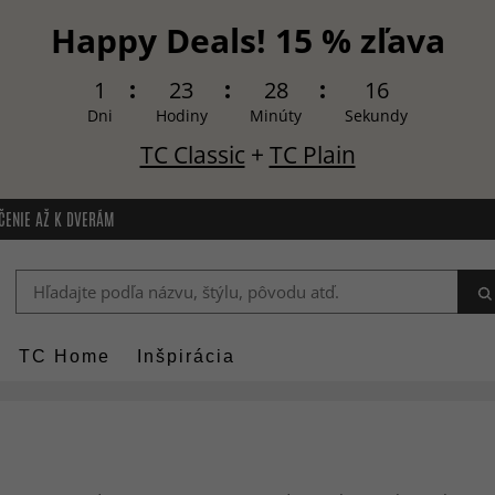
Happy Deals! 15 % zľava
1
23
28
15
Dni
Hodiny
Minúty
Sekundy
TC Classic
+
TC Plain
ČENIE AŽ K DVERÁM
TC Home
Inšpirácia