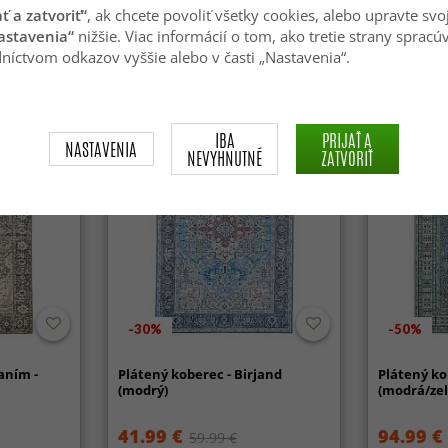
(zelená/biela/zlatá)
(modrá/bie
ať a zatvoriť“
, ak chcete povoliť všetky cookies, alebo upravte svo
astavenia“
nižšie. Viac informácií o tom, ako tretie strany spracú
44.99 €
44.99 €
59.99 €
níctvom odkazov vyššie alebo v časti „Nastavenia“.
Prateľný
Prateľný
IBA
PRIJAŤ A
NASTAVENIA
NEVYHNUTNÉ
ZATVORIŤ
-30%
-50%
aním -
Plátený koberec - Birjand
Plátený ko
(modrý)
(modrá/ze
41.99 €
94.99 €
59.99 €