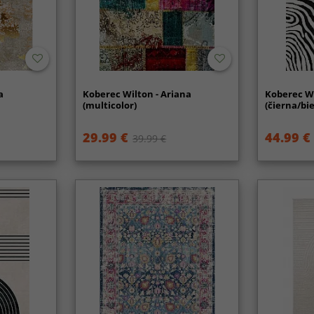
a
Koberec Wilton - Ariana
Koberec Wi
(multicolor)
(čierna/bie
29.99 €
44.99 €
39.99 €