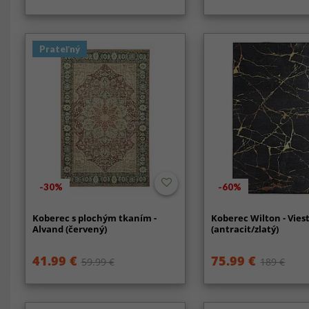
Prateľný
-30%
-60%
Koberec s plochým tkaním -
Koberec Wilton - Vies
Alvand (červený)
(antracit/zlatý)
41.99 €
75.99 €
59.99 €
189 €