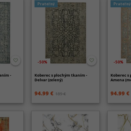
Prateľný
Prateľný
-50%
-50%
aním -
Koberec s plochým tkaním -
Koberec s 
Delvar (zelený)
Amena (mo
94.99 €
94.99 €
189 €