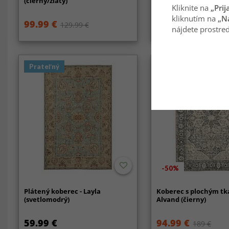
(čierny/zlatý)
Alvand (modrý)
Kliknite na
„Prij
kliknutím na
„N
99.99 €
29.99 €
129.99 €
59.99 €
nájdete prostred
Prateľný
Prateľný
-50%
Plátený koberec - Layla
Koberec s plochým tk
(svetlomodrý)
Alvand (čierny)
59.99 €
94.99 €
189 €