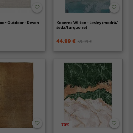
oor-Outdoor - Devon
Koberec Wilton - Lesley (modrá/
šedá/turquoise)
44.99 €
59.99 €
-70%