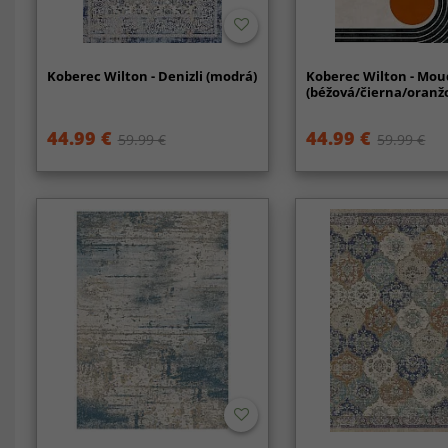
Koberec Wilton - Denizli (modrá)
Koberec Wilton - Mou
(béžová/čierna/oranž
44.99 €
44.99 €
59.99 €
59.99 €