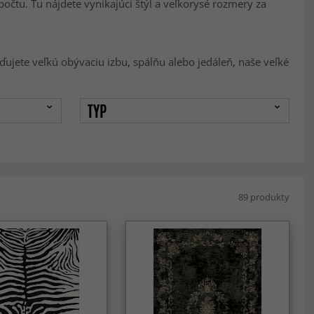
tu. Tu nájdete vynikajúci štýl a veľkorysé rozmery za
iaďujete veľkú obývaciu izbu, spálňu alebo jedáleň, naše veľké
TYP
89 produkty