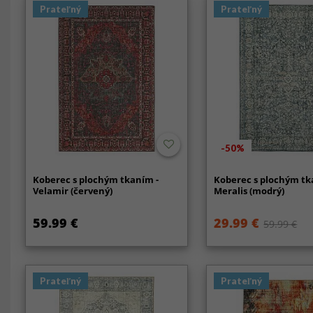
Prateľný
Prateľný
-50%
Koberec s plochým tkaním -
Koberec s plochým tk
Velamir (červený)
Meralis (modrý)
59.99 €
29.99 €
59.99 €
Prateľný
Prateľný