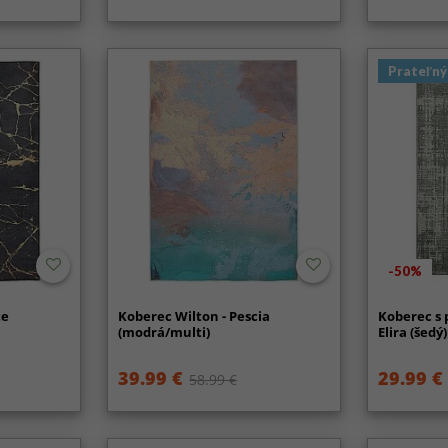
Prateľný
-50%
te
Koberec Wilton - Pescia
Koberec s 
(modrá/multi)
Elira (šedý)
39.99 €
29.99 €
58.99 €