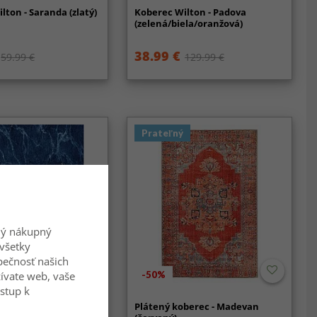
lton - Saranda (zlatý)
Koberec Wilton - Padova
(zelená/biela/oranžová)
38.99 €
59.99 €
129.99 €
Prateľný
ný nákupný
všetky
zpečnosť našich
-50%
ívate web, vaše
ístup k
lton - Padova
Plátený koberec - Madevan