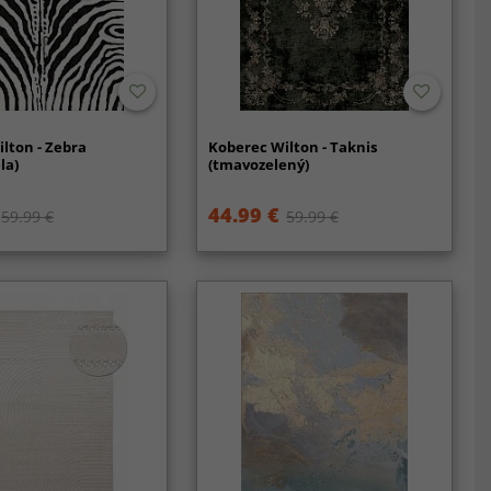
lton - Zebra
Koberec Wilton - Taknis
la)
(tmavozelený)
44.99 €
59.99 €
59.99 €