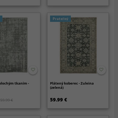
Prateľný
plochým tkaním -
Plátený koberec - Zuleina
(zelená)
59.99 €
59.99 €