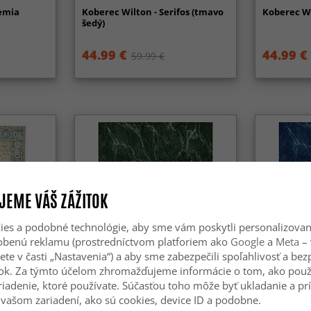
hemia
Koberec Wilton - Serifos (tmavo
Koberec Wi
šedý)
44.99 €
44.99 €
59.99 €
JEME VÁŠ ZÁŽITOK
es a podobné technológie, aby sme vám poskytli personalizova
sobenú reklamu (prostredníctvom platforiem ako
Google
a
Meta
– 
ete v časti „Nastavenia“) a aby sme zabezpečili spoľahlivosť a be
ok. Za týmto účelom zhromažďujeme informácie o tom, ako použ
riadenie, ktoré používate. Súčasťou toho môže byť ukladanie a pr
vašom zariadení, ako sú cookies, device ID a podobne.
aním -
Koberec Wilton - Padova
Koberec Wi