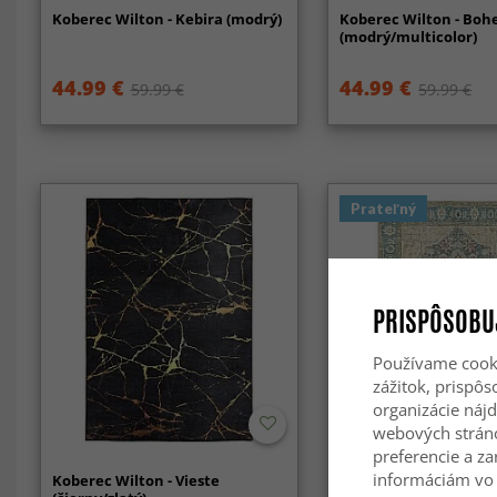
Koberec Wilton - Kebira (modrý)
Koberec Wilton - Bo
(modrý/multicolor)
44.99 €
44.99 €
59.99 €
59.99 €
Prateľný
PRISPÔSOBU
Používame cooki
zážitok, prispô
organizácie nájd
-50%
webových strán
preferencie a za
informáciám vo 
Koberec Wilton - Vieste
Koberec s plochým tk