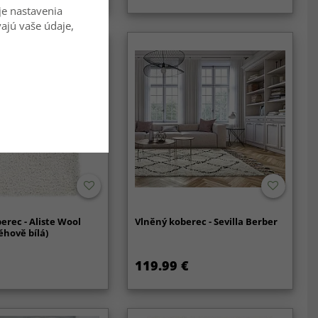
je nastavenia
vajú vaše údaje,
erec - Aliste Wool
Vlněný koberec - Sevilla Berber
ěhově bílá)
119.99 €