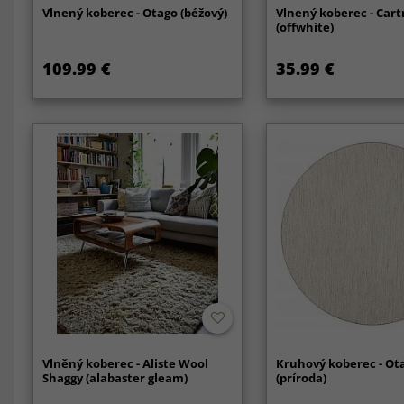
Vlnený koberec - Otago (béžový)
Vlnený koberec - Car
(offwhite)
109.99 €
35.99 €
Vlněný koberec - Aliste Wool
Kruhový koberec - Ot
Shaggy (alabaster gleam)
(príroda)