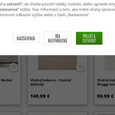
ať a zatvoriť“
, ak chcete povoliť všetky cookies, alebo upravte svo
astavenia“
nižšie. Viac informácií o tom, ako tretie strany spracú
níctvom odkazov vyššie alebo v časti „Nastavenia“.
Novinka
IBA
PRIJAŤ A
NASTAVENIA
NEVYHNUTNÉ
ZATVORIŤ
a Berber
Vlněný koberec - Coastal
Vlněný kob
(béžový)
Shaggy (sn
149.99 €
99.99 €