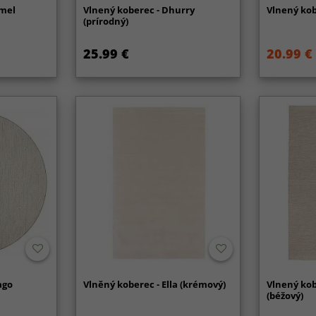
tmel
Vlnený koberec - Dhurry
Vlnený kob
(prírodný)
25.99 €
20.99 €
ago
Vlněný koberec - Ella (krémový)
Vlnený kob
(béžový)