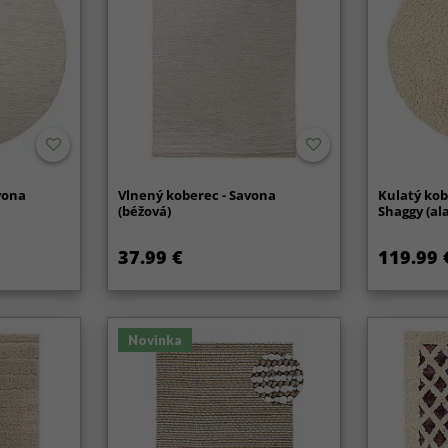
vona
Vlnený koberec - Savona
Kulatý kob
(béžová)
Shaggy (al
37.99 €
119.99 
Novinka