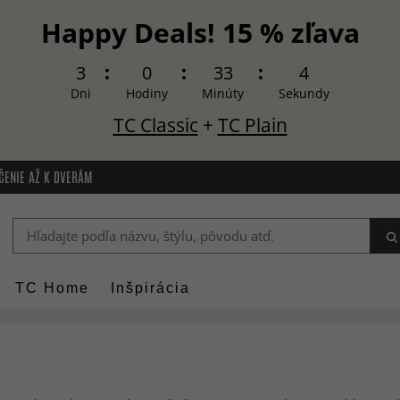
Happy Deals! 15 % zľava
3
0
33
3
Dni
Hodiny
Minúty
Sekundy
TC Classic
+
TC Plain
ČENIE AŽ K DVERÁM
TC Home
Inšpirácia