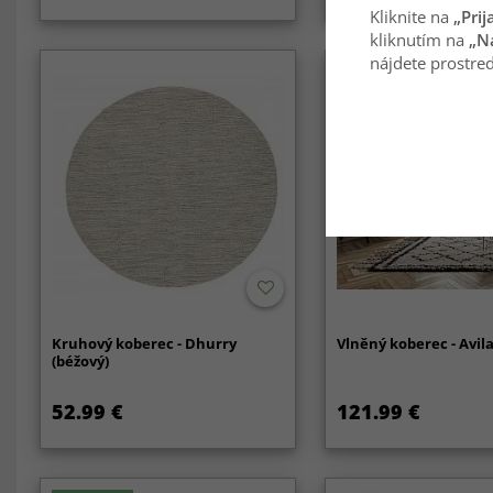
Kliknite na
„Prij
kliknutím na
„N
nájdete prostred
Kruhový koberec - Dhurry
Vlněný koberec - Avil
(béžový)
52.99 €
121.99 €