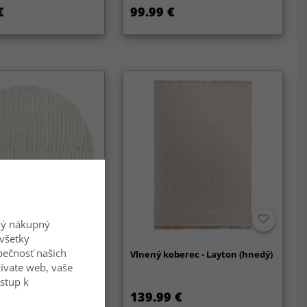
€
99.99 €
ný nákupný
všetky
zpečnosť našich
berec - Coastal
Vlnený koberec - Layton (hnedý)
ívate web, vaše
ístup k
139.99 €