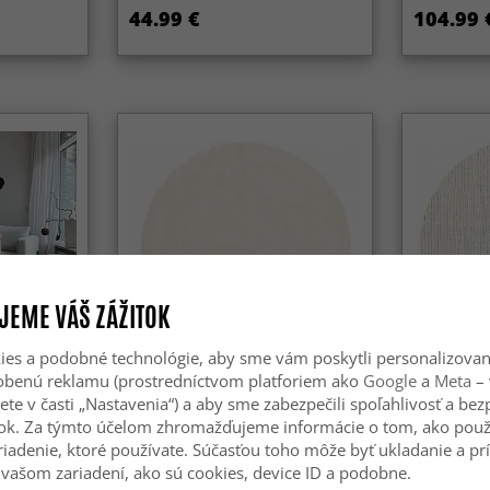
44.99 €
104.99 
JEME VÁŠ ZÁŽITOK
es a podobné technológie, aby sme vám poskytli personalizova
sobenú reklamu (prostredníctvom platforiem ako
Google
a
Meta
– 
ete v časti „Nastavenia“) a aby sme zabezpečili spoľahlivosť a be
rtmel
Kulatý koberec - Ella (krémový)
Kruhový ko
(greige)
ok. Za týmto účelom zhromažďujeme informácie o tom, ako použ
riadenie, ktoré používate. Súčasťou toho môže byť ukladanie a pr
94.99 €
59.99 €
vašom zariadení, ako sú cookies, device ID a podobne.