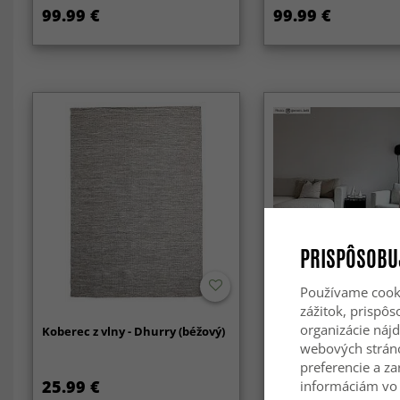
99.99 €
99.99 €
PRISPÔSOBU
Používame cooki
zážitok, prispô
organizácie nájd
Koberec z vlny - Dhurry (béžový)
Kruhový koberec - Ca
(offwhite)
webových strán
preferencie a za
25.99 €
79.99 €
informáciám vo 