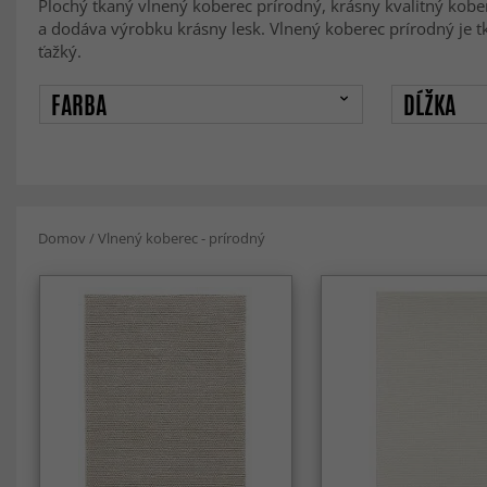
Plochý tkaný vlnený koberec prírodný, krásny kvalitný kobe
a dodáva výrobku krásny lesk. Vlnený koberec prírodný je t
ťažký.
FARBA
DĹŽKA
Domov
/
Vlnený koberec - prírodný