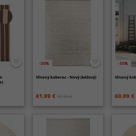
-30%
-50%
on
Vlnený koberec - Nový (béžový)
Vlnený kob
e)
61.99 €
60.99 €
87.99 €