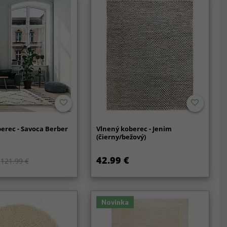
erec - Savoca Berber
Vlnený koberec - Jenim
(čierny/bežový)
42.99 €
121.99 €
Novinka