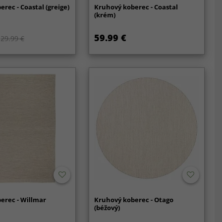
erec - Coastal (greige)
Kruhový koberec - Coastal
(krém)
59.99 €
29.99 €
erec - Willmar
Kruhový koberec - Otago
(béžový)