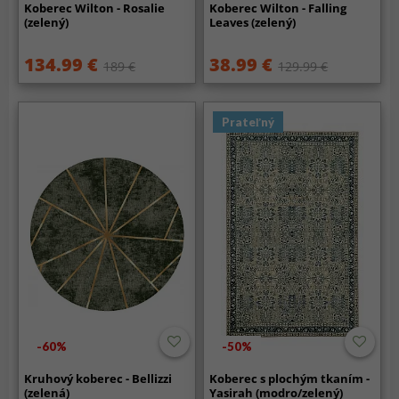
Koberec Wilton - Rosalie
Koberec Wilton - Falling
(zelený)
Leaves (zelený)
134.99 €
38.99 €
189 €
129.99 €
Prateľný
-60%
-50%
Kruhový koberec - Bellizzi
Koberec s plochým tkaním -
(zelená)
Yasirah (modro/zelený)