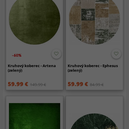
-60%
Kruhový koberec - Artena
Kruhový koberec - Ephesus
(zelený)
(zelený)
59.99 €
59.99 €
149.99 €
84.99 €