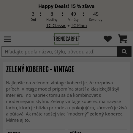
Happy Deals! 15 % zľava
3
8
49
43
Dni
Hodiny
Minúty
Sekundy
TC Classic
+
TC Plain
Produkt bol pridaný do košíka
ZELENÝ KOBEREC - VINTAGE
Najlepšie na zelenom vintage koberci je, že rozpráva
príbeh. Vintage model pripomína starší a klasickejší štýl
interiéru, no napriek tomu sa dá kombinovať s
modernejšími štýlmi. Zelený vintage koberec má navyše
farbu, ktorá je blízka prírode a upokojujúca, zároveň je živá
a pútavá. Ak máte radšej viac "moderný"
zelený koberec
.
Máme aj to.