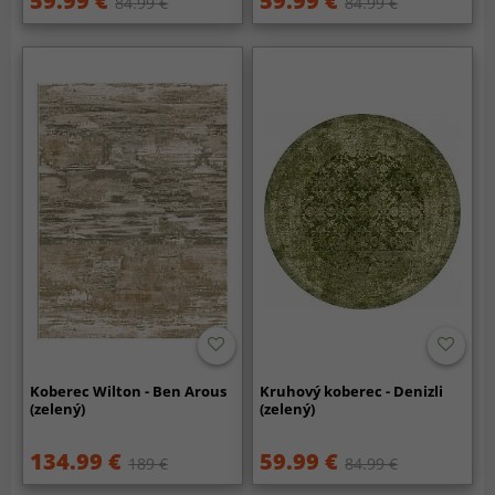
59.99 €
59.99 €
84.99 €
84.99 €
Koberec Wilton - Ben Arous
Kruhový koberec - Denizli
(zelený)
(zelený)
134.99 €
59.99 €
189 €
84.99 €