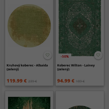
-50%
Kruhový koberec - Albaida
Koberec Wilton - Lainey
(zelený)
(zelený)
119.99 €
94.99 €
239 €
189 €