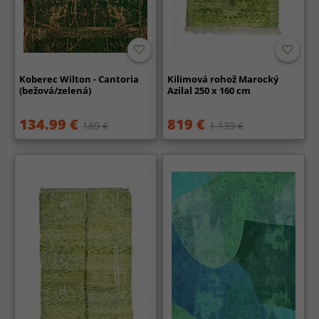
Koberec Wilton - Cantoria
Kilimová rohož Marocký
(bežová/zelená)
Azilal 250 x 160 cm
134.99 €
819 €
189 €
1 139 €