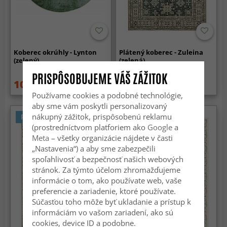
Koberec okrúhly - Lynton
Plátený koberec - Zuleina
(zelený)
(zelená)
PRISPÔSOBUJEME VÁŠ ZÁŽITOK
109.99 €
59.99 €
149.99 €
Používame cookies a podobné technológie,
aby sme vám poskytli personalizovaný
nákupný zážitok, prispôsobenú reklamu
Prateľný
(prostredníctvom platforiem ako
Google
a
Meta
– všetky organizácie nájdete v časti
„Nastavenia“) a aby sme zabezpečili
spoľahlivosť a bezpečnosť našich webových
stránok. Za týmto účelom zhromažďujeme
informácie o tom, ako používate web, vaše
preferencie a zariadenie, ktoré používate.
Súčasťou toho môže byť ukladanie a prístup k
informáciám vo vašom zariadení, ako sú
cookies, device ID a podobne.