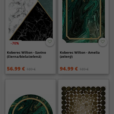
-70%
Koberec Wilton - Savino
Koberec Wilton - Amelia
(čierna/biela/zelená)
(zelený)
56.99 €
94.99 €
189 €
189 €