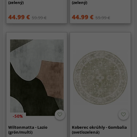
(zelený)
(zelený)
44.99 €
44.99 €
59.99 €
59.99 €
-50%
Wiltonmatta - Lazio
Koberec okrúhly - Gombalia
(grön/multi)
(svetlozelená)