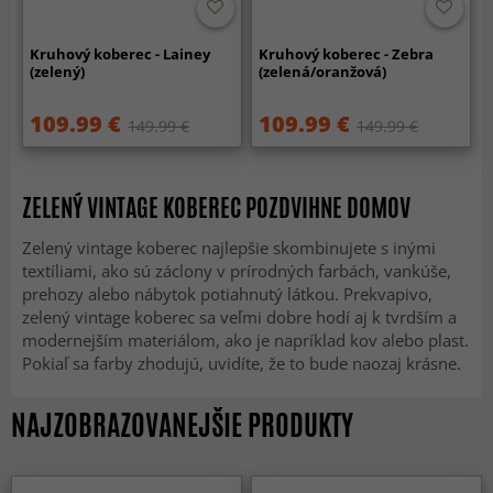
Kruhový koberec - Lainey
Kruhový koberec - Zebra
(zelený)
(zelená/oranžová)
109.99 €
109.99 €
149.99 €
149.99 €
ZELENÝ VINTAGE KOBEREC POZDVIHNE DOMOV
Zelený vintage koberec najlepšie skombinujete s inými
textíliami, ako sú záclony v prírodných farbách, vankúše,
prehozy alebo nábytok potiahnutý látkou. Prekvapivo,
zelený vintage koberec sa veľmi dobre hodí aj k tvrdším a
modernejším materiálom, ako je napríklad kov alebo plast.
Pokiaľ sa farby zhodujú, uvidíte, že to bude naozaj krásne.
NAJZOBRAZOVANEJŠIE PRODUKTY