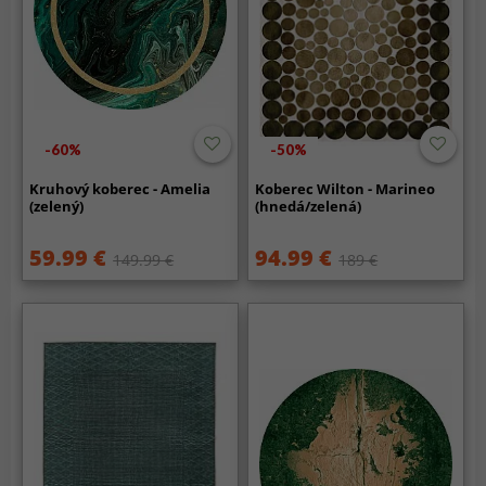
-60%
-50%
Kruhový koberec - Amelia
Koberec Wilton - Marineo
(zelený)
(hnedá/zelená)
59.99 €
94.99 €
149.99 €
189 €