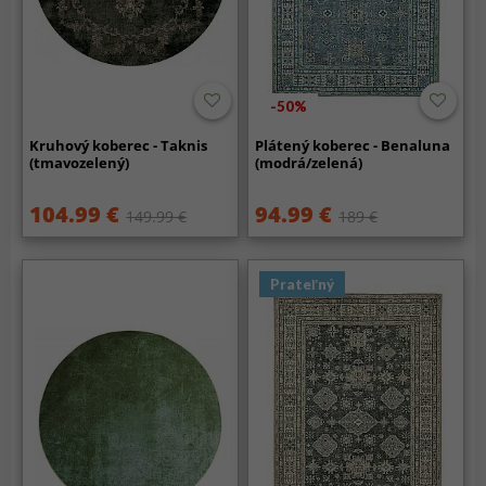
-50%
Kruhový koberec - Taknis
Plátený koberec - Benaluna
(tmavozelený)
(modrá/zelená)
104.99 €
94.99 €
149.99 €
189 €
Prateľný