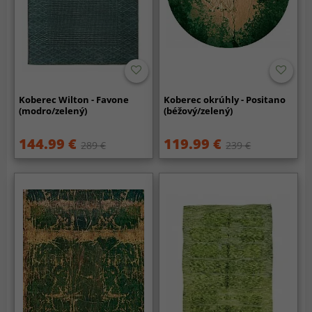
Koberec Wilton - Favone
Koberec okrúhly - Positano
(modro/zelený)
(béžový/zelený)
144.99 €
119.99 €
289 €
239 €