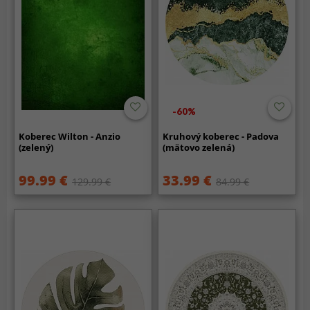
-60%
Koberec Wilton - Anzio
Kruhový koberec - Padova
(zelený)
(mätovo zelená)
99.99 €
33.99 €
129.99 €
84.99 €