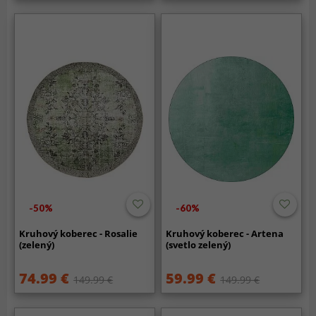
-50%
-60%
Kruhový koberec - Rosalie
Kruhový koberec - Artena
(zelený)
(svetlo zelený)
74.99 €
59.99 €
149.99 €
149.99 €