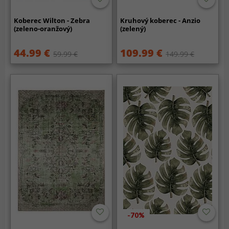
Koberec Wilton - Zebra
Kruhový koberec - Anzio
(zeleno-oranžový)
(zelený)
44.99 €
109.99 €
59.99 €
149.99 €
-70%