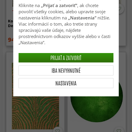
Kliknite na
„Prijať a zatvoriť“
, ak chcete
-50%
povoliť všetky cookies, alebo upravte svoje
nastavenia kliknutím na
„Nastavenia“
nižšie.
Koberec s plochým tkaním -
Koberec Wilton - Arabella
Viac informácií o tom, ako tretie strany
Delvar (zelený)
(zelený)
spracúvajú vaše údaje, nájdete
prostredníctvom odkazov vyššie alebo v časti
94.99 €
134.99 €
189 €
189 €
„Nastavenia“.
PRIJAŤ A ZATVORIŤ
IBA NEVYHNUTNÉ
NASTAVENIA