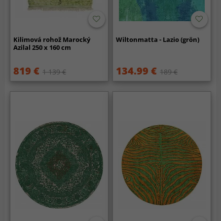
Kilimová rohož Marocký
Wiltonmatta - Lazio (grön)
Azilal 250 x 160 cm
819 €
134.99 €
1 139 €
189 €