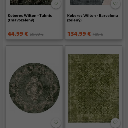
Koberec Wilton - Taknis
Koberec Wilton - Barcelona
(tmavozelený)
(zelený)
44.99 €
134.99 €
59.99 €
189 €