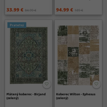
33.99 €
94.99 €
84.99 €
189 €
Prateľný
Plátený koberec - Birjand
Koberec Wilton - Ephesus
(zelený)
(zelený)