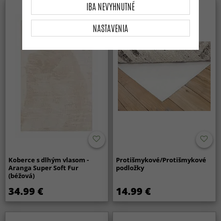
IBA NEVYHNUTNÉ
NASTAVENIA
Koberce s dlhým vlasom -
Protišmykové/Protišmykové
Aranga Super Soft Fur
podložky
(béžová)
34.99 €
14.99 €