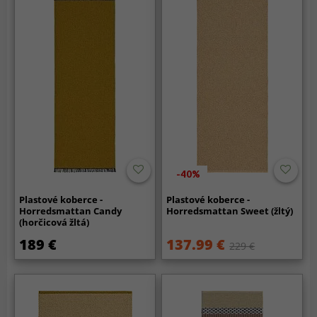
-40%
Plastové koberce -
Plastové koberce -
Horredsmattan Candy
Horredsmattan Sweet (žltý)
(horčicová žltá)
189 €
137.99 €
229 €