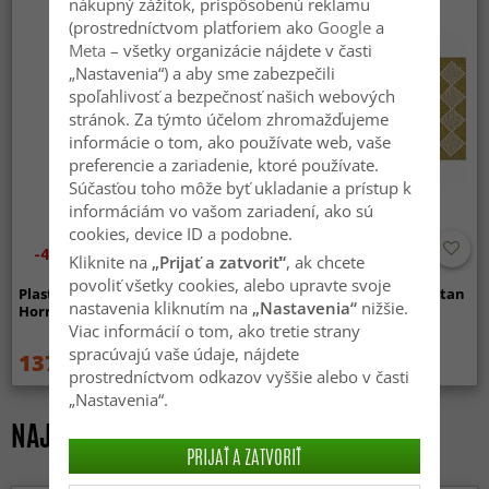
nákupný zážitok, prispôsobenú reklamu
(prostredníctvom platforiem ako
Google
a
Meta
– všetky organizácie nájdete v časti
„Nastavenia“) a aby sme zabezpečili
spoľahlivosť a bezpečnosť našich webových
stránok. Za týmto účelom zhromažďujeme
informácie o tom, ako používate web, vaše
preferencie a zariadenie, ktoré používate.
Súčasťou toho môže byť ukladanie a prístup k
informáciám vo vašom zariadení, ako sú
cookies, device ID a podobne.
-40%
Kliknite na
„Prijať a zatvoriť“
, ak chcete
povoliť všetky cookies, alebo upravte svoje
Plastové koberce -
Plastmattor - Horredsmattan
nastavenia kliknutím na
„Nastavenia“
nižšie.
Horredsmattan Sweet (žltý)
Dialog (gul)
Viac informácií o tom, ako tretie strany
spracúvajú vaše údaje, nájdete
137.99 €
27.99 €
229 €
prostredníctvom odkazov vyššie alebo v časti
„Nastavenia“.
NAJPREDÁVANEJŠIE ZA POSLEDNÝCH 7 DNÍ
PRIJAŤ A ZATVORIŤ