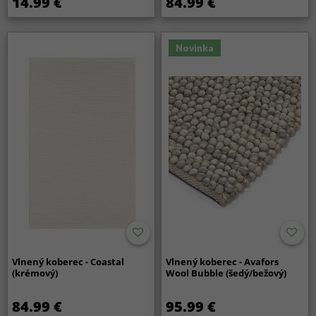
14.99 €
84.99 €
Novinka
Vlnený koberec - Coastal
Vlnený koberec - Avafors
(krémový)
Wool Bubble (šedý/bežový)
84.99 €
95.99 €