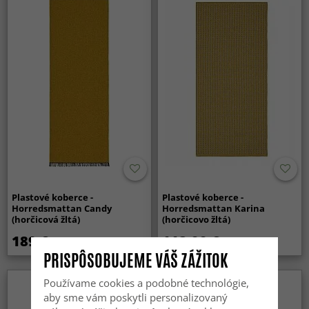
Plastové koberce -
Plastové koberce -
Horredsmattan Candy
Horredsmattan Karina
(horčicová žltá)
(horčicovo žltá)
189 €
118.99 €
PRISPÔSOBUJEME VÁŠ ZÁŽITOK
Používame cookies a podobné technológie,
aby sme vám poskytli personalizovaný