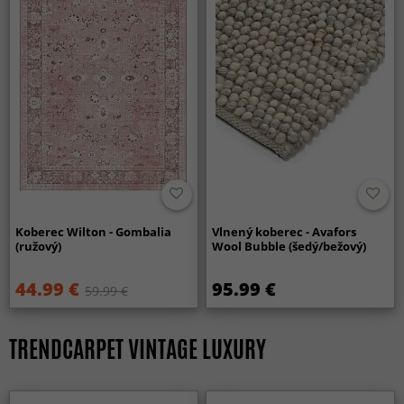
Koberec Wilton - Gombalia
Vlnený koberec - Avafors
(ružový)
Wool Bubble (šedý/bežový)
44.99 €
95.99 €
59.99 €
TRENDCARPET VINTAGE LUXURY