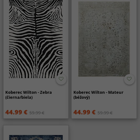
Koberec Wilton - Zebra
Koberec Wilton - Mateur
(čierna/biela)
(béžový)
44.99 €
44.99 €
59.99 €
59.99 €