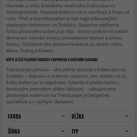
Horrede, v srdci švédskeho textilného kráľovstva vo
Västergötlande. Plastové koberce sa tu navrhujú a tkajú od
roku 1956 a Horredsmattan je tiež najpredávanejším
plastovým kobercom vo Švédsku. Skutočne nádherná
farba plastového koberca je žltá – ktorá vynikne vo vašom
domácom interiéri svojou prirodzenou teplom a silnou
žiarou. Obľúbené žlté plastové koberce sú okrem iného
Wave, Dialog a Flower.
KÚPTE SI ŽLTÉ PLASTOVÉ KOBERCE S DOPRAVOU A VRÁTENÍM ZADARMO.
Trendcarpet ponúka – ako jediný obchod s kobercami vo
Švédsku – dopravu a vrátenie zadarmo, bez ohľadu na to,
koľko kobercov si objednáte. Vyberte si platbu kartou,
bankovým prevodom alebo faktúrou – nakupovanie
plastových kobercov na Trendcarpet je bezpečné,
spoľahlivé a s rýchlym dodaním.
FARBA
DĹŽKA
ŠÍRKA
TYP