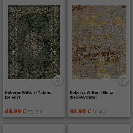
Koberec Wilton - Taknis
Koberec Wilton - Elena
(zelený)
(béžová/zlatá)
44.99 €
44.99 €
59.99 €
59.99 €