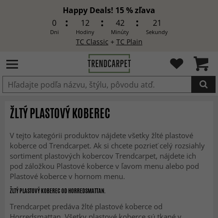
Happy Deals! 15 % zľava
0
12
42
20
Dni
Hodiny
Minúty
Sekundy
TC Classic
+
TC Plain
Produkt bol pridaný do košíka
ŽLTÝ PLASTOVÝ KOBEREC
V tejto kategórii produktov nájdete všetky žlté plastové
koberce od Trendcarpet. Ak si chcete pozrieť celý rozsiahly
sortiment plastových kobercov Trendcarpet, nájdete ich
pod záložkou Plastové koberce v ľavom menu alebo pod
Plastové koberce v hornom menu.
ŽLTÝ PLASTOVÝ KOBEREC OD HORREDSMATTAN.
Trendcarpet predáva žlté plastové koberce od
Horredsmattan. Všetky plastové koberce sú tkané v