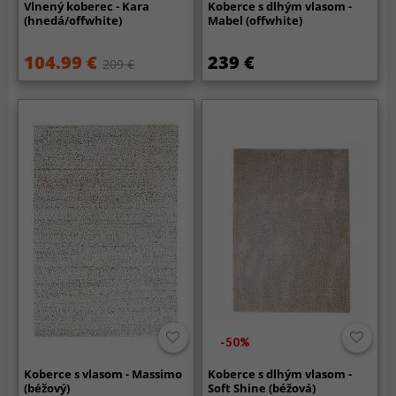
Vlnený koberec - Kara
Koberce s dlhým vlasom -
(hnedá/offwhite)
Mabel (offwhite)
104.99 €
239 €
209 €
-50%
Koberce s vlasom - Massimo
Koberce s dlhým vlasom -
(béžový)
Soft Shine (béžová)