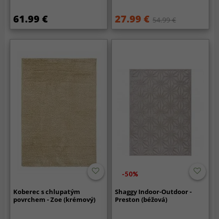
61.99 €
27.99 €
54.99 €
-50%
Koberec s chlupatým
Shaggy Indoor-Outdoor -
povrchem - Zoe (krémový)
Preston (béžová)