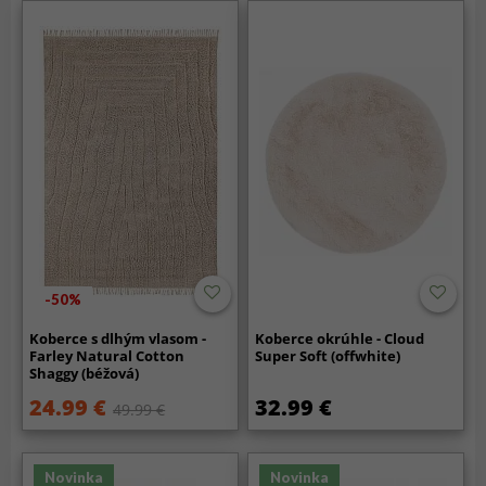
-50%
Koberce s dlhým vlasom -
Koberce okrúhle - Cloud
Farley Natural Cotton
Super Soft (offwhite)
Shaggy (béžová)
24.99 €
32.99 €
49.99 €
Novinka
Novinka