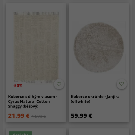
-50%
Koberce s dlhým vlasom -
Koberce okrúhle - Janjira
Cyrus Natural Cotton
(offwhite)
Shaggy (béžový)
21.99 €
59.99 €
44.99 €