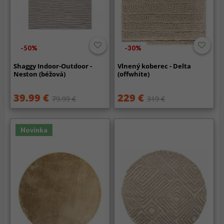
-50%
-30%
Shaggy Indoor-Outdoor -
Vlnený koberec - Delta
Neston (béžová)
(offwhite)
39.99 €
229 €
79.99 €
319 €
Novinka