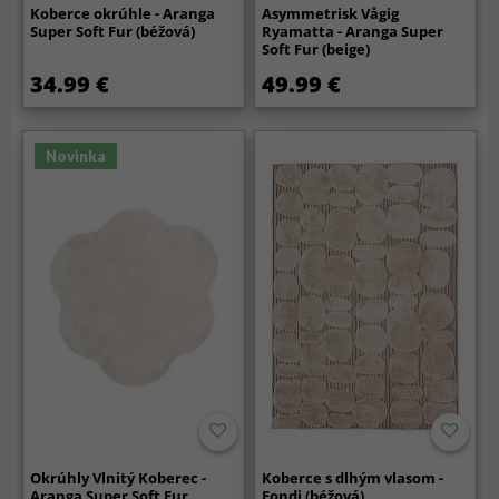
Koberce okrúhle - Aranga
Asymmetrisk Vågig
Super Soft Fur (béžová)
Ryamatta - Aranga Super
Soft Fur (beige)
34.99 €
49.99 €
Novinka
Okrúhly Vlnitý Koberec -
Koberce s dlhým vlasom -
Aranga Super Soft Fur
Fondi (béžová)