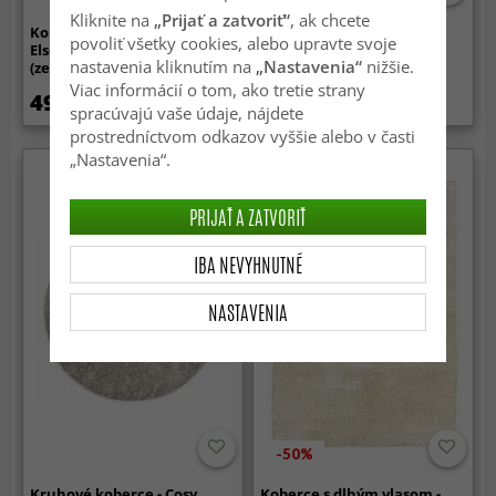
Kliknite na
„Prijať a zatvoriť“
, ak chcete
Koberce s dlhým vlasom -
Koberce s dlhým vlasom -
povoliť všetky cookies, alebo upravte svoje
Elsey Natural Cotton Shaggy
Palmyra (béžová/biela)
nastavenia kliknutím na
„Nastavenia“
nižšie.
(zelená/bežová)
Viac informácií o tom, ako tretie strany
49.99 €
179 €
spracúvajú vaše údaje, nájdete
prostredníctvom odkazov vyššie alebo v časti
„Nastavenia“.
PRIJAŤ A ZATVORIŤ
IBA NEVYHNUTNÉ
NASTAVENIA
-50%
Kruhové koberce - Cosy
Koberce s dlhým vlasom -