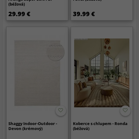
(béžová)
29.99 €
39.99 €
Shaggy Indoor-Outdoor -
Koberce s chlupem - Ronda
Devon (krémový)
(béžová)