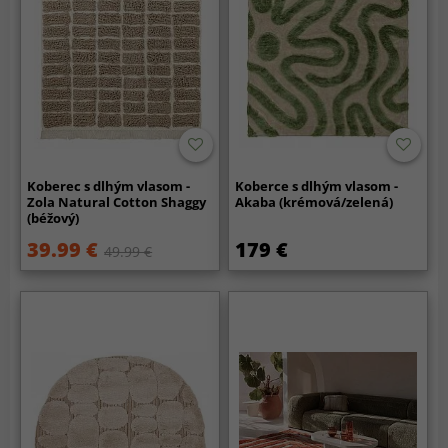
Koberec s dlhým vlasom -
Koberce s dlhým vlasom -
Zola Natural Cotton Shaggy
Akaba (krémová/zelená)
(béžový)
39.99 €
179 €
49.99 €