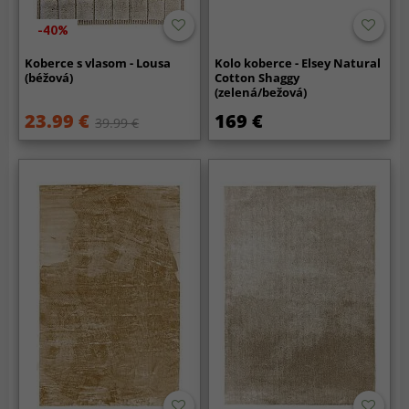
-40%
Koberce s vlasom - Lousa
Kolo koberce - Elsey Natural
(béžová)
Cotton Shaggy
(zelená/bežová)
23.99 €
169 €
39.99 €