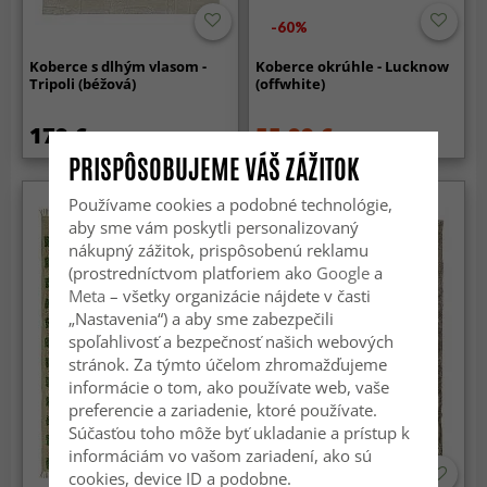
-60%
Koberce s dlhým vlasom -
Koberce okrúhle - Lucknow
Tripoli (béžová)
(offwhite)
179 €
55.99 €
139.99 €
PRISPÔSOBUJEME VÁŠ ZÁŽITOK
Používame cookies a podobné technológie,
aby sme vám poskytli personalizovaný
nákupný zážitok, prispôsobenú reklamu
(prostredníctvom platforiem ako
Google
a
Meta
– všetky organizácie nájdete v časti
„Nastavenia“) a aby sme zabezpečili
spoľahlivosť a bezpečnosť našich webových
stránok. Za týmto účelom zhromažďujeme
informácie o tom, ako používate web, vaše
preferencie a zariadenie, ktoré používate.
Súčasťou toho môže byť ukladanie a prístup k
informáciám vo vašom zariadení, ako sú
cookies, device ID a podobne.