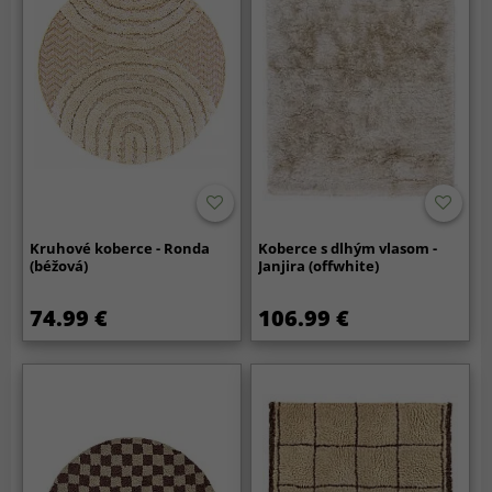
Kruhové koberce - Ronda
Koberce s dlhým vlasom -
(béžová)
Janjira (offwhite)
74.99 €
106.99 €