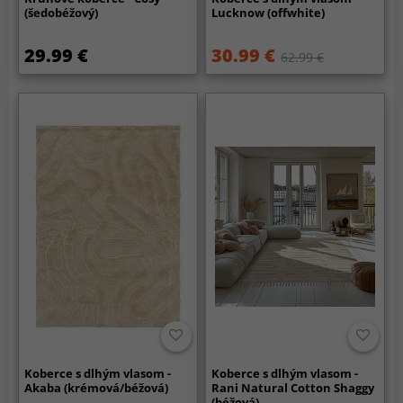
(šedobéžový)
Lucknow (offwhite)
29.99 €
30.99 €
62.99 €
Koberce s dlhým vlasom -
Koberce s dlhým vlasom -
Akaba (krémová/béžová)
Rani Natural Cotton Shaggy
(béžová)