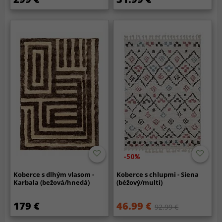
-50%
Koberce s dlhým vlasom -
Koberce s chlupmi - Siena
Karbala (bežová/hnedá)
(béžový/multi)
179 €
46.99 €
92.99 €