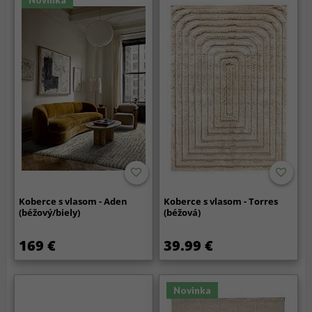
Novinka
Koberce s vlasom - Aden
Koberce s vlasom - Torres
(béžový/biely)
(béžová)
169 €
39.99 €
Novinka