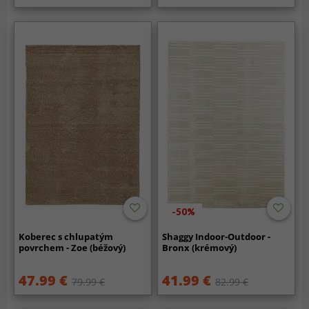
-50%
Koberec s chlupatým
Shaggy Indoor-Outdoor -
povrchem - Zoe (béžový)
Bronx (krémový)
47.99 €
41.99 €
79.99 €
82.99 €