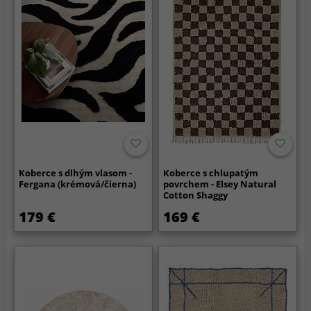
Koberce s dlhým vlasom -
Koberce s chlupatým
Fergana (krémová/čierna)
povrchem - Elsey Natural
Cotton Shaggy
(béžová/hnedá)
179 €
169 €