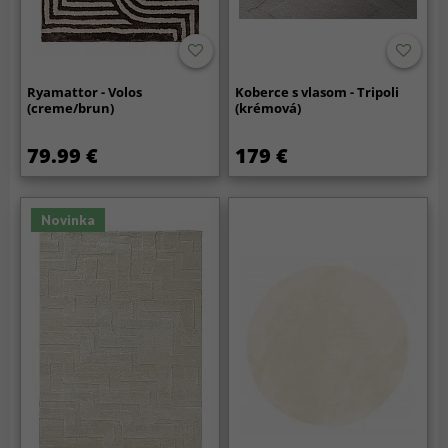
Ryamattor - Volos
Koberce s vlasom - Tripoli
(creme/brun)
(krémová)
79.99 €
179 €
Novinka