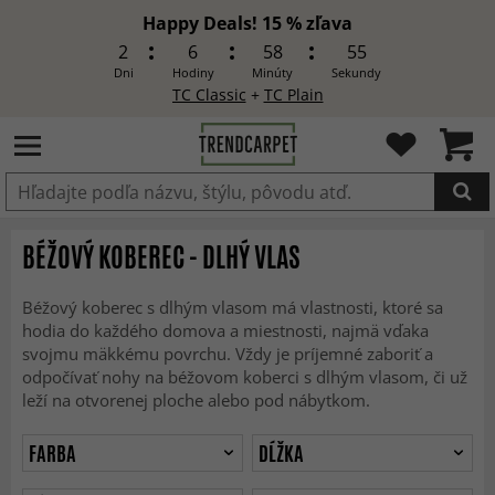
Happy Deals! 15 % zľava
2
6
58
53
Dni
Hodiny
Minúty
Sekundy
TC Classic
+
TC Plain
Produkt bol pridaný do košíka
BÉŽOVÝ KOBEREC - DLHÝ VLAS
Béžový koberec s dlhým vlasom má vlastnosti, ktoré sa
hodia do každého domova a miestnosti, najmä vďaka
svojmu mäkkému povrchu. Vždy je príjemné zaboriť a
odpočívať nohy na béžovom koberci s dlhým vlasom, či už
leží na otvorenej ploche alebo pod nábytkom.
FARBA
DĹŽKA