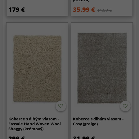
179 €
35.99 €
44.99 €
Koberce s dlhým vlasom -
Koberce s dlhým vlasom -
Fassale Hand Woven Wool
Cosy (greige)
Shaggy (krémový)
299 €
31.99 €