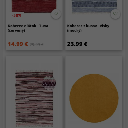
-50%
Koberec z látok - Tuva
Koberec z kusov - Visby
(červený)
(modrý)
14.99 €
23.99 €
29.99 €