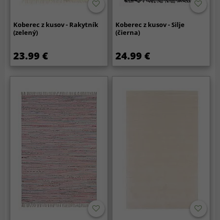
Koberec z kusov - Rakytník
Koberec z kusov - Silje
(zelený)
(čierna)
23.99 €
24.99 €