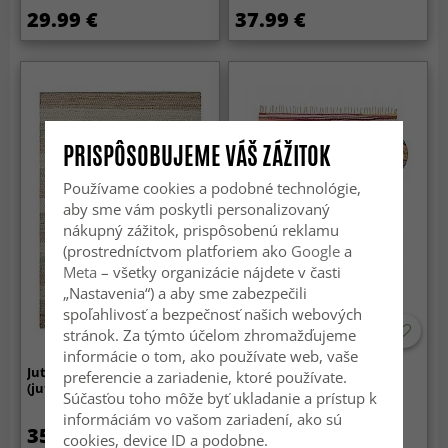
29.99 €
37.99 €
PRISPÔSOBUJEME VÁŠ ZÁŽITOK
Používame cookies a podobné technológie,
aby sme vám poskytli personalizovaný
nákupný zážitok, prispôsobenú reklamu
(prostredníctvom platforiem ako
Google
a
Meta
– všetky organizácie nájdete v časti
„Nastavenia“) a aby sme zabezpečili
spoľahlivosť a bezpečnosť našich webových
stránok. Za týmto účelom zhromažďujeme
informácie o tom, ako používate web, vaše
Jutový koberec - Lara
Koberec z kusov - Happy
preferencie a zariadenie, ktoré používate.
(jutový)
(ružová/multi)
Súčasťou toho môže byť ukladanie a prístup k
informáciám vo vašom zariadení, ako sú
35.99 €
24.99 €
cookies, device ID a podobne.