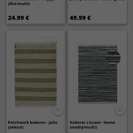
(žltá/multi)
24.99 €
49.99 €
Patchwork koberec - Julia
Koberec z kusov - Home
(zelená)
(modrý/multi)