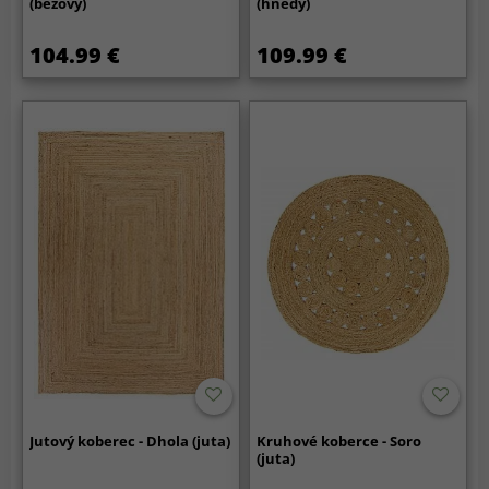
(béžový)
(hnedý)
104.99 €
109.99 €
Jutový koberec - Dhola (juta)
Kruhové koberce - Soro
(juta)