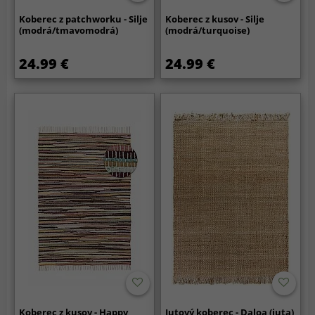
Koberec z patchworku - Silje
Koberec z kusov - Silje
(modrá/tmavomodrá)
(modrá/turquoise)
24.99 €
24.99 €
Koberec z kusov - Happy
Jutový koberec - Daloa (juta)