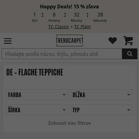
Happy Deals! 15 % zľava
1
8
32
26
Dni
Hodiny
Minúty
Sekundy
TC Classic
+
TC Plain
Produkt bol pridaný do košíka
DE – FLACHE TEPPICHE
FARBA
DĹŽKA
ŠÍRKA
TYP
Zobraziť viac filtrov