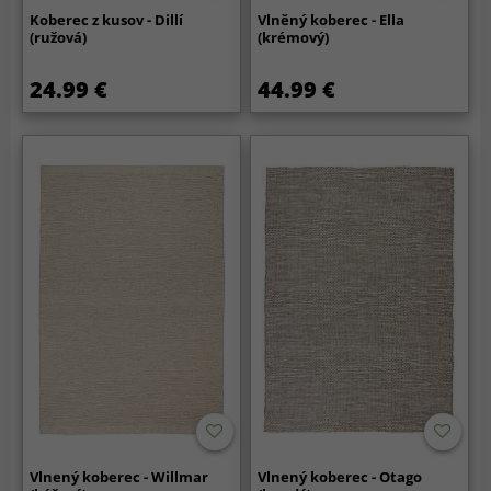
Koberec z kusov - Dillí
Vlněný koberec - Ella
(ružová)
(krémový)
24.99 €
44.99 €
Vlnený koberec - Willmar
Vlnený koberec - Otago