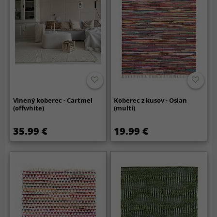
Vlnený koberec - Cartmel
Koberec z kusov - Osian
(offwhite)
(multi)
35.99 €
19.99 €