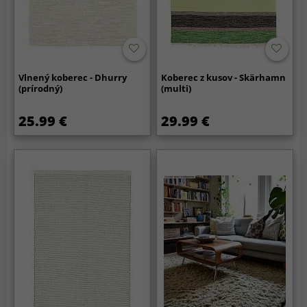
Vlnený koberec - Dhurry
Koberec z kusov - Skärhamn
(prírodný)
(multi)
25.99 €
29.99 €