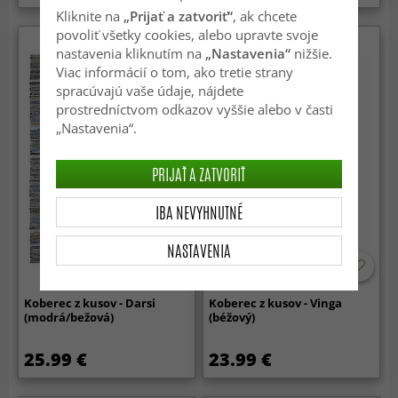
Kliknite na
„Prijať a zatvoriť“
, ak chcete
povoliť všetky cookies, alebo upravte svoje
nastavenia kliknutím na
„Nastavenia“
nižšie.
Viac informácií o tom, ako tretie strany
spracúvajú vaše údaje, nájdete
prostredníctvom odkazov vyššie alebo v časti
„Nastavenia“.
PRIJAŤ A ZATVORIŤ
IBA NEVYHNUTNÉ
NASTAVENIA
Koberec z kusov - Darsi
Koberec z kusov - Vinga
(modrá/bežová)
(béžový)
25.99 €
23.99 €