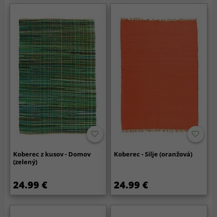
Koberec z kusov - Domov
Koberec - Silje (oranžová)
(zelený)
24.99 €
24.99 €