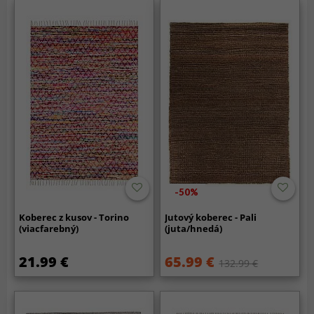
-50%
Koberec z kusov - Torino
Jutový koberec - Pali
(viacfarebný)
(juta/hnedá)
21.99 €
65.99 €
132.99 €