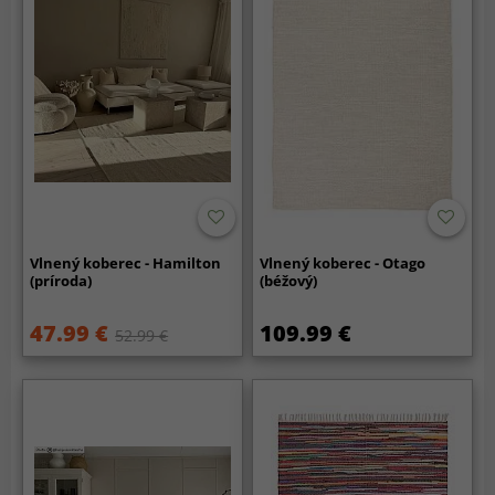
Vlnený koberec - Hamilton
Vlnený koberec - Otago
(príroda)
(béžový)
47.99 €
109.99 €
52.99 €