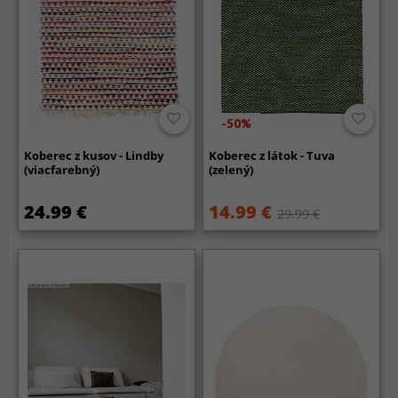
-50%
Koberec z kusov - Lindby
Koberec z látok - Tuva
(viacfarebný)
(zelený)
24.99 €
14.99 €
29.99 €