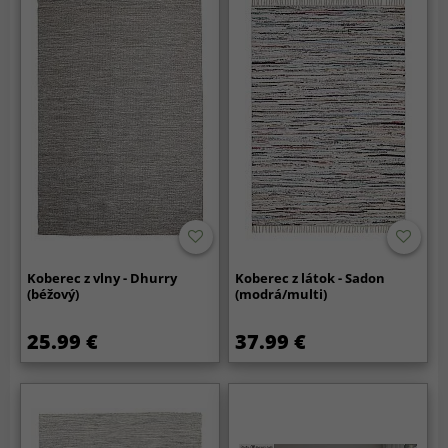
Koberec z vlny - Dhurry
Koberec z látok - Sadon
(béžový)
(modrá/multi)
25.99 €
37.99 €