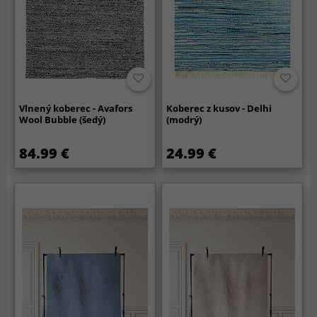
Vlnený koberec - Avafors
Koberec z kusov - Delhi
Wool Bubble (šedý)
(modrý)
84.99 €
24.99 €