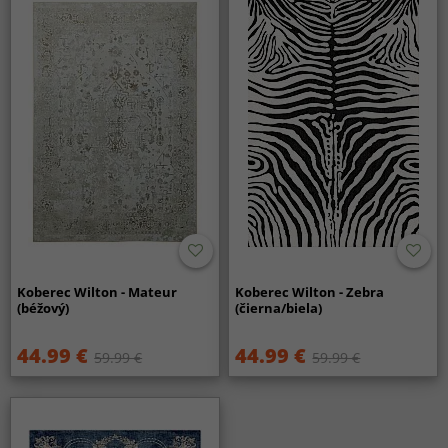
Koberec Wilton - Mateur
Koberec Wilton - Zebra
(béžový)
(čierna/biela)
44.99 €
44.99 €
59.99 €
59.99 €