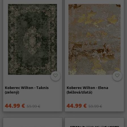
Koberec Wilton - Taknis
Koberec Wilton - Elena
(zelený)
(béžová/zlatá)
44.99 €
44.99 €
59.99 €
59.99 €