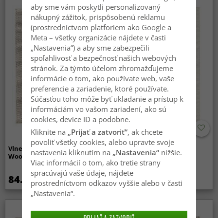
aby sme vám poskytli personalizovaný
nákupný zážitok, prispôsobenú reklamu
(prostredníctvom platforiem ako
Google
a
Meta
– všetky organizácie nájdete v časti
„Nastavenia“) a aby sme zabezpečili
spoľahlivosť a bezpečnosť našich webových
stránok. Za týmto účelom zhromažďujeme
informácie o tom, ako používate web, vaše
preferencie a zariadenie, ktoré používate.
Súčasťou toho môže byť ukladanie a prístup k
informáciám vo vašom zariadení, ako sú
cookies, device ID a podobne.
Kliknite na
„Prijať a zatvoriť“
, ak chcete
povoliť všetky cookies, alebo upravte svoje
Vlnený koberec - Avafors
Vlnený koberec - Coastal
nastavenia kliknutím na
„Nastavenia“
nižšie.
Wool Bubble (béžový)
(krémový)
Viac informácií o tom, ako tretie strany
spracúvajú vaše údaje, nájdete
84.99 €
84.99 €
prostredníctvom odkazov vyššie alebo v časti
„Nastavenia“.