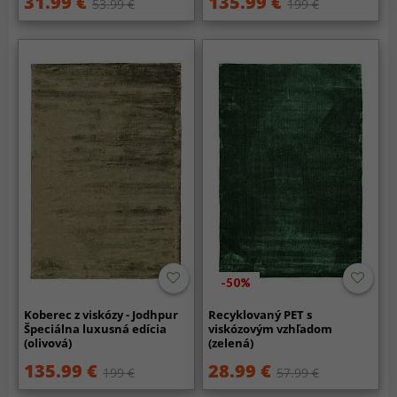
31.99 €
135.99 €
53.99 €
199 €
-50%
Koberec z viskózy - Jodhpur
Recyklovaný PET s
Špeciálna luxusná edícia
viskózovým vzhľadom
(olivová)
(zelená)
135.99 €
28.99 €
199 €
57.99 €