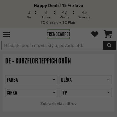
Happy Deals! 15 % zľava
3
8
47
43
Dni
Hodiny
Minúty
Sekundy
TC Classic
+
TC Plain
Produkt bol pridaný do košíka
DE – KURZFLOR TEPPICH GRÜN
FARBA
DĹŽKA
ŠÍRKA
TYP
Zobraziť viac filtrov