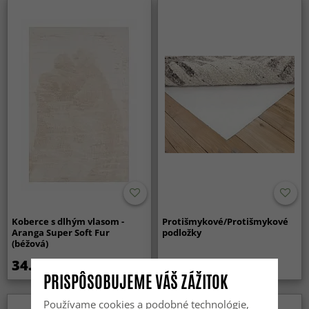
Koberce s dlhým vlasom -
Protišmykové/Protišmykové
Aranga Super Soft Fur
podložky
(béžová)
34.99 €
14.99 €
PRISPÔSOBUJEME VÁŠ ZÁŽITOK
Používame cookies a podobné technológie,