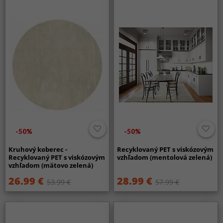
-50%
-50%
Kruhový koberec -
Recyklovaný PET s viskózovým
Recyklovaný PET s viskózovým
vzhľadom (mentolová zelená)
vzhľadom (mätovo zelená)
26.99 €
28.99 €
53.99 €
57.99 €