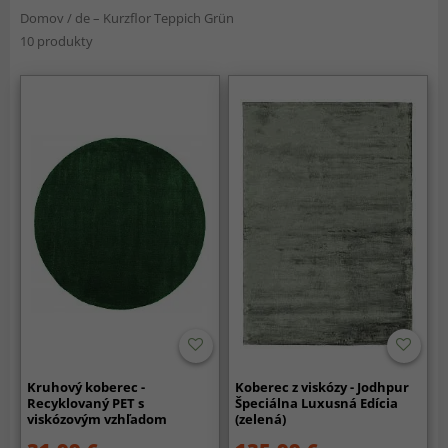
Domov
/
de – Kurzflor Teppich Grün
10 produkty
Kruhový koberec -
Koberec z viskózy - Jodhpur
Recyklovaný PET s
Špeciálna Luxusná Edícia
viskózovým vzhľadom
(zelená)
(zelená)