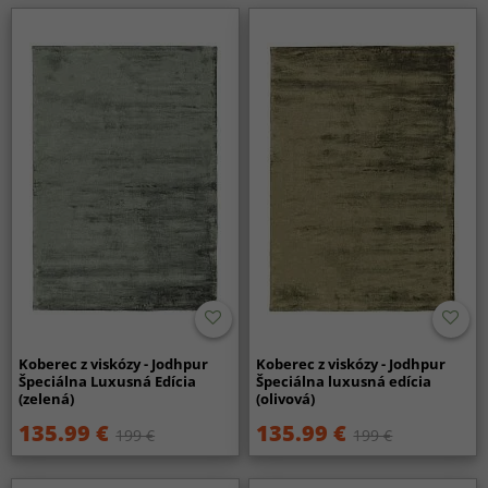
Koberec z viskózy - Jodhpur
Koberec z viskózy - Jodhpur
Špeciálna Luxusná Edícia
Špeciálna luxusná edícia
(zelená)
(olivová)
135.99 €
135.99 €
199 €
199 €