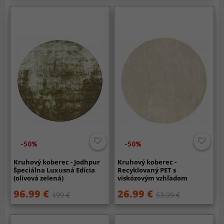
-50%
-50%
Kruhový koberec - Jodhpur
Kruhový koberec -
Špeciálna Luxusná Edícia
Recyklovaný PET s
(olivová zelená)
viskózovým vzhľadom
(mätovo zelená)
96.99 €
26.99 €
199 €
53.99 €