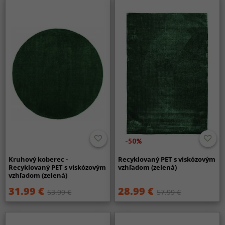
-50%
Kruhový koberec -
Recyklovaný PET s viskózovým
Recyklovaný PET s viskózovým
vzhľadom (zelená)
vzhľadom (zelená)
31.99 €
28.99 €
53.99 €
57.99 €