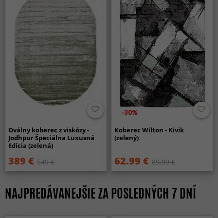
-30%
Oválny koberec z viskózy -
Koberec Wilton - Kivik
Jodhpur Špeciálna Luxusná
(zelený)
Edícia (zelená)
389 €
62.99 €
549 €
89.99 €
NAJPREDÁVANEJŠIE ZA POSLEDNÝCH 7 DNÍ