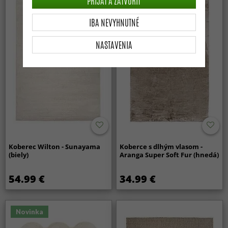
PRIJAŤ A ZATVORIŤ
IBA NEVYHNUTNÉ
NASTAVENIA
Koberec Wilton - Sunayama
Koberce s dlhým vlasom -
(biely)
Aranga Super Soft Fur (hnedá)
54.99 €
34.99 €
Novinka