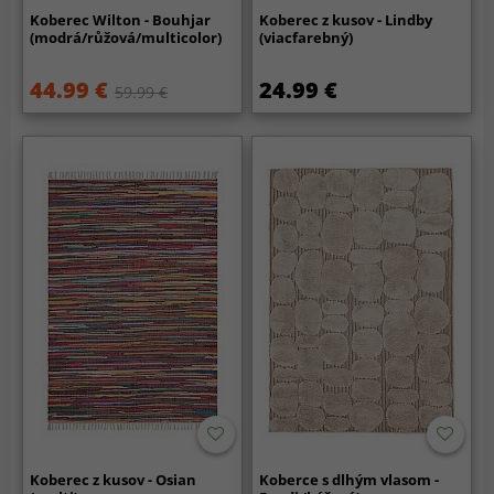
Koberec Wilton - Bouhjar
Koberec z kusov - Lindby
(modrá/růžová/multicolor)
(viacfarebný)
44.99 €
24.99 €
59.99 €
Koberec z kusov - Osian
Koberce s dlhým vlasom -