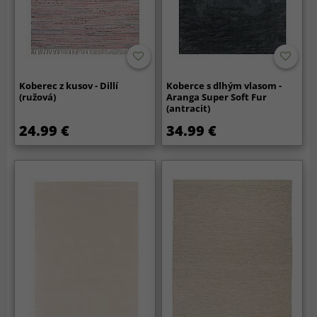
Koberec z kusov - Dillí
Koberce s dlhým vlasom -
(ružová)
Aranga Super Soft Fur
(antracit)
24.99 €
34.99 €