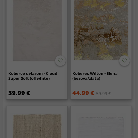
Koberce s vlasom - Cloud
Koberec Wilton - Elena
Super Soft (offwhite)
(béžová/zlatá)
39.99 €
44.99 €
59.99 €