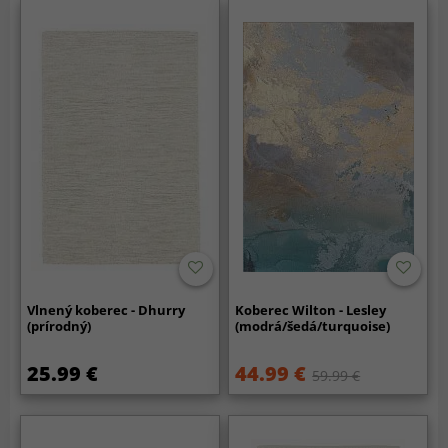
Vlnený koberec - Dhurry
Koberec Wilton - Lesley
(prírodný)
(modrá/šedá/turquoise)
25.99 €
44.99 €
59.99 €