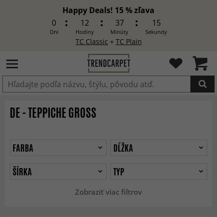
Happy Deals! 15 % zľava
0
12
37
13
Dni
Hodiny
Minúty
Sekundy
TC Classic
+
TC Plain
Produkt bol pridaný do košíka
DE - TEPPICHE GROSS
FARBA
DĹŽKA
ŠÍRKA
TYP
Zobraziť viac filtrov