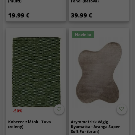
(multi)
Fondi (béžová)
19.99 €
39.99 €
Novinka
-50%
Koberec z látok - Tuva
Asymmetrisk Vågig
(zelený)
Ryamatta - Aranga Super
Soft Fur (brun)