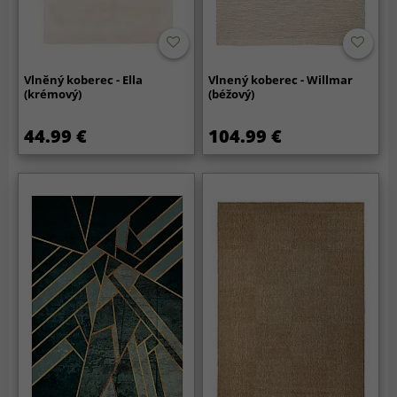
Vlněný koberec - Ella
Vlnený koberec - Willmar
(krémový)
(béžový)
44.99 €
104.99 €