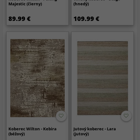
Majestic (čierny)
(hnedý)
89.99 €
109.99 €
Koberec Wilton - Kebira
Jutový koberec - Lara
(béžový)
(jutový)