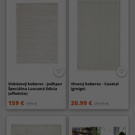
Viskózový koberec - Jodhpur
Vlnený koberec - Coastal
Špeciálna Luxusná Edícia
(greige)
(offwhite)
159 €
20.99 €
199 €
29.99 €