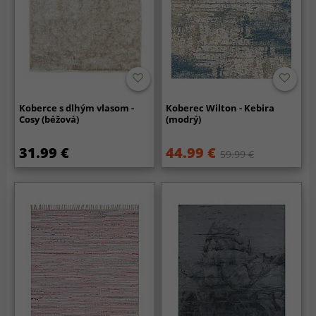
Koberce s dlhým vlasom -
Koberec Wilton - Kebira
Cosy (béžová)
(modrý)
31.99 €
44.99 €
59.99 €