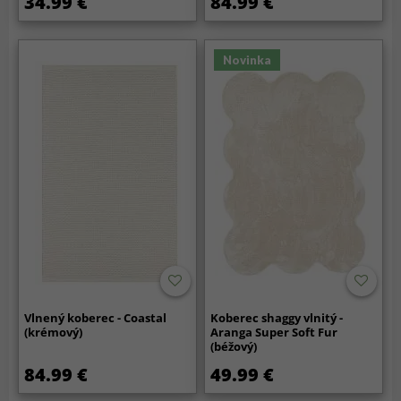
34.99 €
84.99 €
Novinka
Vlnený koberec - Coastal
Koberec shaggy vlnitý -
(krémový)
Aranga Super Soft Fur
(béžový)
84.99 €
49.99 €