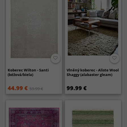
Koberec Wilton - Santi
Vlněný koberec - Aliste Wool
(béžová/biela)
Shaggy (alabaster gleam)
44.99 €
99.99 €
59.99 €