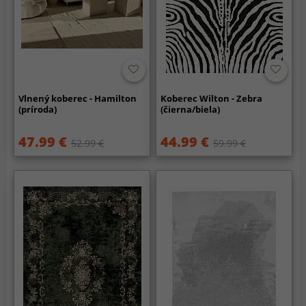
Vlnený koberec - Hamilton
Koberec Wilton - Zebra
(príroda)
(čierna/biela)
47.99 €
44.99 €
52.99 €
59.99 €