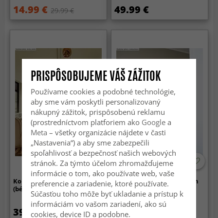
14.99 €
49.99 €
29.99 €
PRISPÔSOBUJEME VÁŠ ZÁŽITOK
Používame cookies a podobné technológie,
aby sme vám poskytli personalizovaný
nákupný zážitok, prispôsobenú reklamu
(prostredníctvom platforiem ako
Google
a
Meta
– všetky organizácie nájdete v časti
„Nastavenia“) a aby sme zabezpečili
spoľahlivosť a bezpečnosť našich webových
stránok. Za týmto účelom zhromažďujeme
informácie o tom, ako používate web, vaše
Koberce s chlupem - Ronda
Vlnený koberec - Hamilton
preferencie a zariadenie, ktoré používate.
(béžová)
(Deep Taupe)
Súčasťou toho môže byť ukladanie a prístup k
informáciám vo vašom zariadení, ako sú
39.99 €
89.99 €
99.99 €
cookies, device ID a podobne.