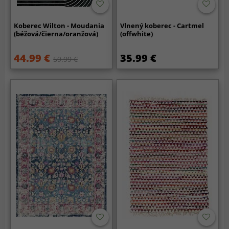
Koberec Wilton - Moudania
Vlnený koberec - Cartmel
(béžová/čierna/oranžová)
(offwhite)
44.99 €
35.99 €
59.99 €