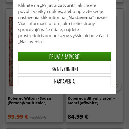
Kliknite na
„Prijať a zatvoriť“
, ak chcete
povoliť všetky cookies, alebo upravte svoje
nastavenia kliknutím na
„Nastavenia“
nižšie.
Viac informácií o tom, ako tretie strany
spracúvajú vaše údaje, nájdete
prostredníctvom odkazov vyššie alebo v časti
„Nastavenia“.
PRIJAŤ A ZATVORIŤ
IBA NEVYHNUTNÉ
NASTAVENIA
Koberec Wilton - Soussi
Koberec s dlhým vlasom -
(červený/multicolor)
Monti (offwhite)
99.99 €
84.99 €
129.99 €