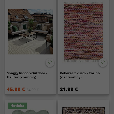
Shaggy Indoor/Outdoor -
Koberec z kusov - Torino
Halifax (krémový)
(viacfarebný)
45.99 €
21.99 €
64.99 €
Novinka