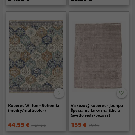
Koberec Wilton - Bohemia
Viskózový koberec - Jodhpur
(modrý/multicolor)
Špeciálna Luxusná Edícia
(svetlo šedá/bežová)
44.99 €
159 €
59.99 €
199 €