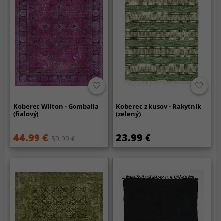
Koberec Wilton - Gombalia
Koberec z kusov - Rakytník
(fialový)
(zelený)
44.99 €
23.99 €
59.99 €