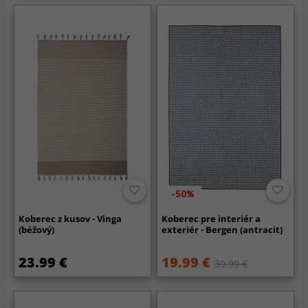
-50%
Koberec z kusov - Vinga
Koberec pre interiér a
(béžový)
exteriér - Bergen (antracit)
23.99 €
19.99 €
39.99 €