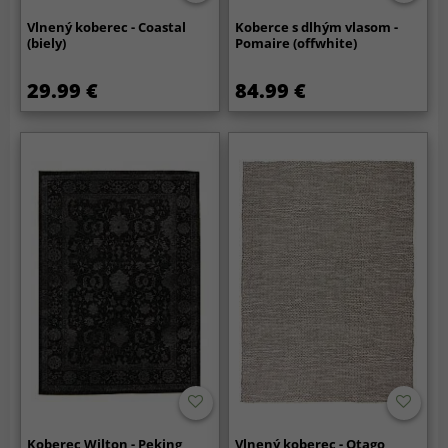
Vlnený koberec - Coastal
Koberce s dlhým vlasom -
(biely)
Pomaire (offwhite)
29.99 €
84.99 €
Koberec Wilton - Peking
Vlnený koberec - Otago