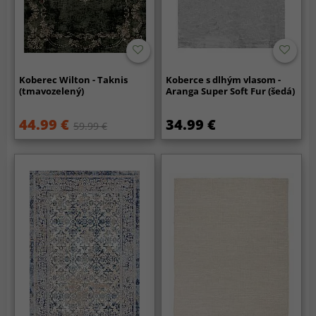
Koberec Wilton - Taknis
Koberce s dlhým vlasom -
(tmavozelený)
Aranga Super Soft Fur (šedá)
44.99 €
34.99 €
59.99 €