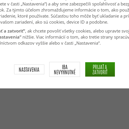
ete v časti „Nastavenia“) a aby sme zabezpečili spoľahlivosť a be
ok. Za týmto účelom zhromažďujeme informácie o tom, ako použ
INFORMÁCIE
SLEDUJTE NÁ
riadenie, ktoré používate. Súčasťou toho môže byť ukladanie a pr
vašom zariadení, ako sú cookies, device ID a podobne.
Informácie o cookies
ať a zatvoriť“
, ak chcete povoliť všetky cookies, alebo upravte svo
O nás
astavenia“
nižšie. Viac informácií o tom, ako tretie strany spracú
lamáciu /
Obchodné podmienky
níctvom odkazov vyššie alebo v časti „Nastavenia“.
Zásady pre obsah vytvorený
používateľmi
Blog
Prihlásiť sa
IBA
PRIJAŤ A
NASTAVENIA
NEVYHNUTNÉ
ZATVORIŤ
AIR