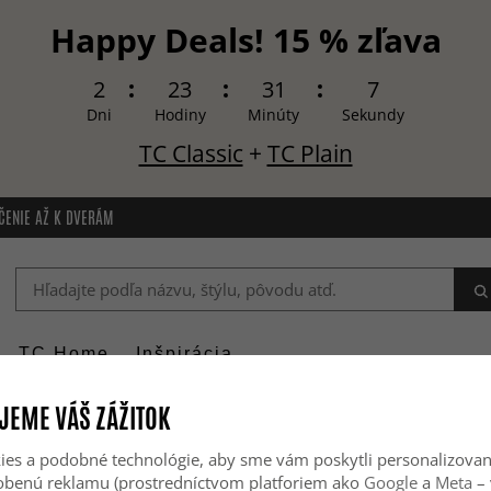
Happy Deals! 15 % zľava
2
23
31
7
Dni
Hodiny
Minúty
Sekundy
TC Classic
+
TC Plain
ČENIE AŽ K DVERÁM
TC Home
Inšpirácia
JEME VÁŠ ZÁŽITOK
es a podobné technológie, aby sme vám poskytli personalizova
sobenú reklamu (prostredníctvom platforiem ako
Google
a
Meta
– 