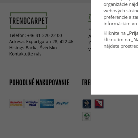
organizácie nájd
webových strán
ZÁKAZNÍCKY SERVIS
preferencie a za
informáciám vo 
FAQ
Kliknite na
„Prij
Telefón: +46 31-320 22 00
Ako nás kontaktovať?
kliknutím na
„N
Adresa: Exportgatan 28, 422 46
Zaregistrujte svoju rek
nájdete prostred
Hisings Backa, Švédsko
vrátenie tovaru
Kontaktujte nás
POHODLNÉ NAKUPOVANIE
TRENDCARPET CARE & F