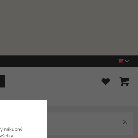
ný nákupný
všetky