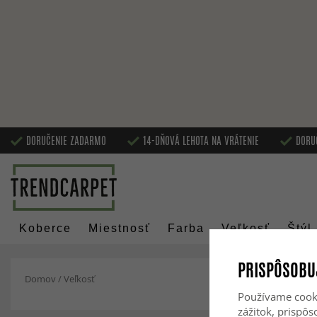
DORUČENIE ZADARMO
14-DŇOVÁ LEHOTA NA VRÁTENIE
DORU
Koberce
Miestnosť
Farba
Veľkosť
Štýl
PRISPÔSOBU
Domov
/
Veľkosť
Používame cooki
zážitok, prispô